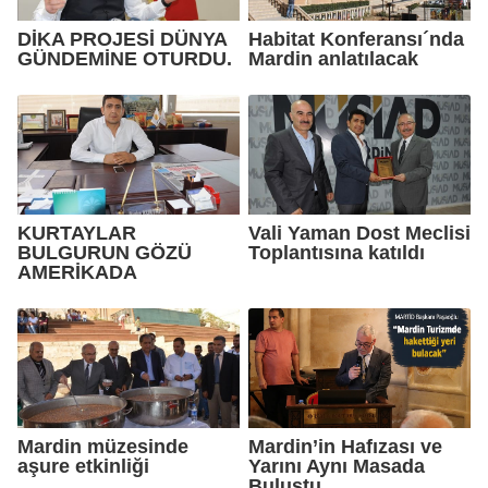
DİKA PROJESİ DÜNYA
Habitat Konferansı´nda
GÜNDEMİNE OTURDU.
Mardin anlatılacak
KURTAYLAR
Vali Yaman Dost Meclisi
BULGURUN GÖZÜ
Toplantısına katıldı
AMERİKADA
Mardin müzesinde
Mardin’in Hafızası ve
aşure etkinliği
Yarını Aynı Masada
Buluştu