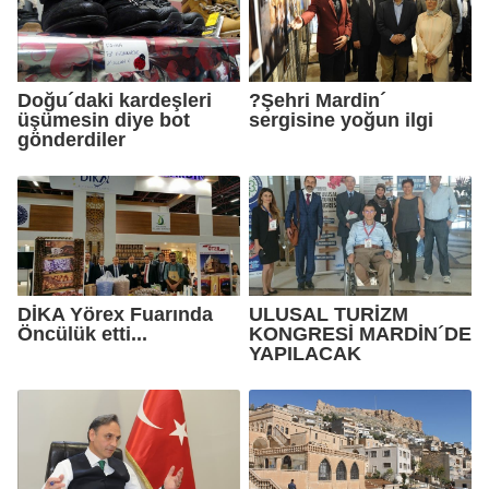
Doğu´daki kardeşleri
?Şehri Mardin´
üşümesin diye bot
sergisine yoğun ilgi
gönderdiler
DİKA Yörex Fuarında
ULUSAL TURİZM
Öncülük etti...
KONGRESİ MARDİN´DE
YAPILACAK