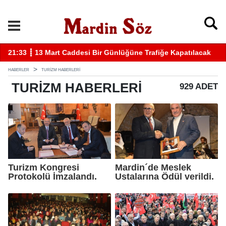
21:33 ┋ 13 Mart Caddesi Bir Günlüğüne Trafiğe Kapatılacak
11
HABERLER
TURIZM HABERLERI
TURIZM
HABERLERI
929 ADET
Turizm Kongresi
Mardin´de Meslek
Protokolü İmzalandı.
Ustalarına Ödül verildi.