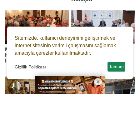
Sitemizde, kullanıcı deneyimini geliştirmek ve
internet sitesinin verimli çalışmasını sağlamak
Mardin’in Geçmişi
Mardin Valisi Akkoyun,
amacıyla çerezler kullanılmaktadır.
Konuşuldu, Geleceği
GGF’ye konuştu:
İçin Yol Haritası Çizildi
“Mardin’i geleceğe
hazırlıyoruz”
Tamam
Gizlilik Politikası
Hatip Çelik: “Mardin’in
Tarihi Dokuya Uymayan
Geleceği Gençlerinde,
Tabelalara Geçit Yok
En Büyük Sorunu Trafik
ve Altyapıda”