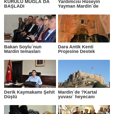
KURULU MUĞLA´DA
Yardımcısı Hüseyin
BAŞLADI
Yayman Mardin´de
Bakan Soylu´nun
Dara Antik Kenti
Mardin temasları
Projesine Destek
Derik Kaymakamı Şehit
Mardin´de ?Kartal
Düştü
yuvası´ heyecanı