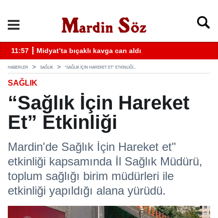
k
11:57 ┋ Midyat’ta bıçaklı kavga can aldı
11
HABERLER
SAĞLIK
“SAĞLIK İÇIN HAREKET ET” ETKINLIĞI...
SAĞLIK
“Sağlık İçin Hareket
Et” Etkinliği
Mardin'de Sağlık İçin Hareket et"
etkinliği kapsamında İl Sağlık Müdürü,
toplum sağlığı birim müdürleri ile
etkinliği yapıldığı alana yürüdü.