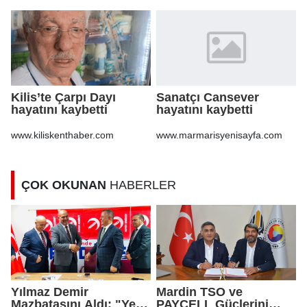
Kilis’te Çarpı Dayı
Sanatçı Cansever
hayatını kaybetti
hayatını kaybetti
www.kiliskenthaber.com
www.marmarisyenisayfa.com
ÇOK OKUNAN
HABERLER
Yılmaz Demir
Mardin TSO ve
Mazbatasını Aldı: "Yeni
PAYCELL Güçlerini