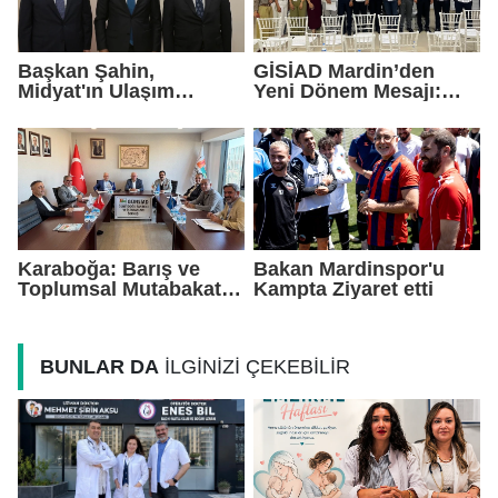
Başkan Şahin,
GİSİAD Mardin’den
Midyat'ın Ulaşım
Yeni Dönem Mesajı:
Yatırımlarını Ankara'ya
Daha Çok Sahada,
Taşıdı
Daha Çok Üretim
Karaboğa: Barış ve
Bakan Mardinspor'u
Toplumsal Mutabakat
Kampta Ziyaret etti
Ekonomiyi
Güçlendirecek
BUNLAR DA
İLGİNİZİ ÇEKEBİLİR