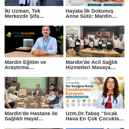
İki Uzman, Tek
Hayata İlk Dokunuş
Merkezde Şifa
Anne Sütü: Mardin
Dağıtacak
EAH'den Anlamlı
Farkındalık Çağrısı
Mardin Eğitim ve
Mardin'de Acil Sağlık
Araştırma
Hizmetleri Masaya
Hastanesi'nde Otizm
Yatırıldı
Polikliniği Hizmete
Girdi
Mardin'de Hastane ile
Uzm.Dr.Tabaş "Sıcak
Sağlıklı Hayat
Hava En Çok Çocukları
Merkezleri Arasında
Vuruyor"
Güç Birliği