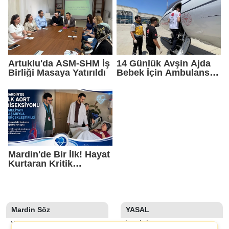
Artuklu'da ASM-SHM İş
14 Günlük Avşin Ajda
Birliği Masaya Yatırıldı
Bebek İçin Ambulans
Uçak Mardin'den
Havalandı
Mardin'de Bir İlk! Hayat
Kurtaran Kritik
Ameliyat Başarıyla
Yapıldı
Mardin Söz
YASAL
YAZARLAR
İLETIŞIM