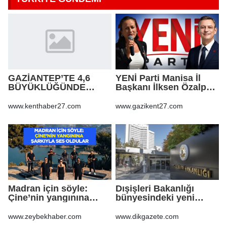
GAZİANTEP’TE 4,6
YENİ Parti Manisa İl
BÜYÜKLÜĞÜNDE
Başkanı İlksen Özalper
DEPREM!
tutuklandı
www.kenthaber27.com
www.gazikent27.com
Madran için söyle:
Dışişleri Bakanlığı
Çine’nin yangınına
bünyesindeki yeni
şarkıyla ses oldular
atamalar Resmi
Gazete'de
www.zeybekhaber.com
www.dikgazete.com