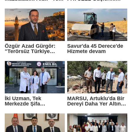
Gelmedik, Yeniden
Birleştirdi
Geldik"
Özgür Azad Gürgör:
Savur'da 45 Derece'de
"Terörsüz Türkiye
Hizmete devam
Protokolü Mardin
Turizmi İçin Yeni Bir
Dönemin Başlangıcıdır"
İki Uzman, Tek
MARSU, Artuklu'da Bir
Merkezde Şifa
Dereyi Daha Yer Altına
Dağıtacak
Alıyor