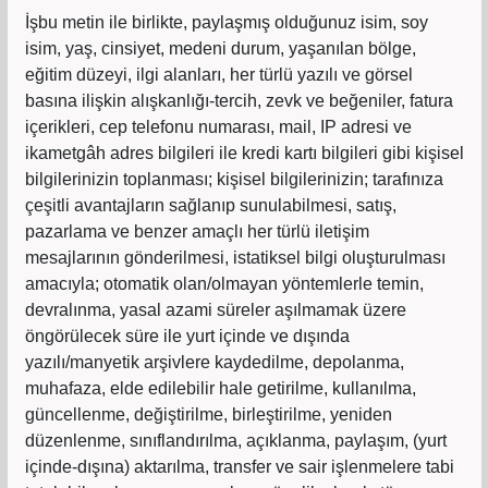
İşbu metin ile birlikte, paylaşmış olduğunuz isim, soy
isim, yaş, cinsiyet, medeni durum, yaşanılan bölge,
eğitim düzeyi, ilgi alanları, her türlü yazılı ve görsel
basına ilişkin alışkanlığı-tercih, zevk ve beğeniler, fatura
içerikleri, cep telefonu numarası, mail, IP adresi ve
ikametgâh adres bilgileri ile kredi kartı bilgileri gibi kişisel
bilgilerinizin toplanması; kişisel bilgilerinizin; tarafınıza
çeşitli avantajların sağlanıp sunulabilmesi, satış,
pazarlama ve benzer amaçlı her türlü iletişim
mesajlarının gönderilmesi, istatiksel bilgi oluşturulması
amacıyla; otomatik olan/olmayan yöntemlerle temin,
devralınma, yasal azami süreler aşılmamak üzere
öngörülecek süre ile yurt içinde ve dışında
yazılı/manyetik arşivlere kaydedilme, depolanma,
muhafaza, elde edilebilir hale getirilme, kullanılma,
güncellenme, değiştirilme, birleştirilme, yeniden
düzenlenme, sınıflandırılma, açıklanma, paylaşım, (yurt
içinde-dışına) aktarılma, transfer ve sair işlenmelere tabi