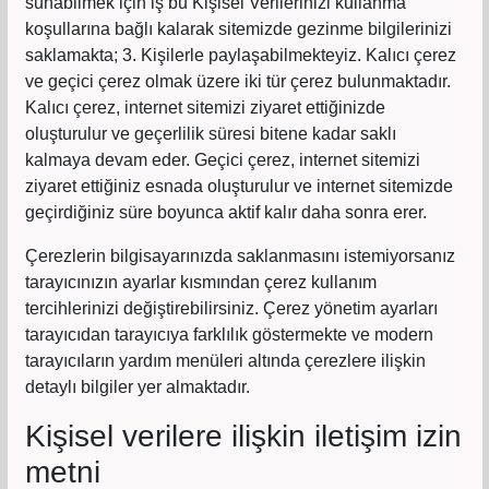
sunabilmek için iş bu Kişisel Verilerinizi kullanma
koşullarına bağlı kalarak sitemizde gezinme bilgilerinizi
saklamakta; 3. Kişilerle paylaşabilmekteyiz. Kalıcı çerez
ve geçici çerez olmak üzere iki tür çerez bulunmaktadır.
Kalıcı çerez, internet sitemizi ziyaret ettiğinizde
oluşturulur ve geçerlilik süresi bitene kadar saklı
kalmaya devam eder. Geçici çerez, internet sitemizi
ziyaret ettiğiniz esnada oluşturulur ve internet sitemizde
geçirdiğiniz süre boyunca aktif kalır daha sonra erer.
Çerezlerin bilgisayarınızda saklanmasını istemiyorsanız
tarayıcınızın ayarlar kısmından çerez kullanım
tercihlerinizi değiştirebilirsiniz. Çerez yönetim ayarları
tarayıcıdan tarayıcıya farklılık göstermekte ve modern
tarayıcıların yardım menüleri altında çerezlere ilişkin
detaylı bilgiler yer almaktadır.
Kişisel verilere ilişkin iletişim izin
metni