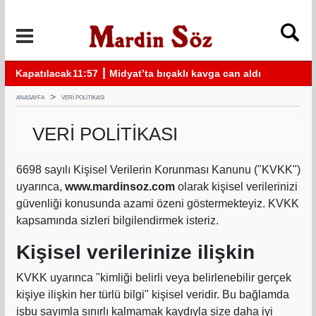
acak
11:57 ┋ Midyat’ta bıçaklı kavga can aldı
11:
ANASAYFA
VERI POLITIKASI
VERI POLITIKASI
6698 sayılı Kişisel Verilerin Korunması Kanunu ("KVKK")
uyarınca,
www.mardinsoz.com
olarak kişisel verilerinizi
güvenliği konusunda azami özeni göstermekteyiz. KVKK
kapsamında sizleri bilgilendirmek isteriz.
Kişisel verilerinize ilişkin
KVKK uyarınca "kimliği belirli veya belirlenebilir gerçek
kişiye ilişkin her türlü bilgi" kişisel veridir. Bu bağlamda
işbu sayımla sınırlı kalmamak kaydıyla size daha iyi