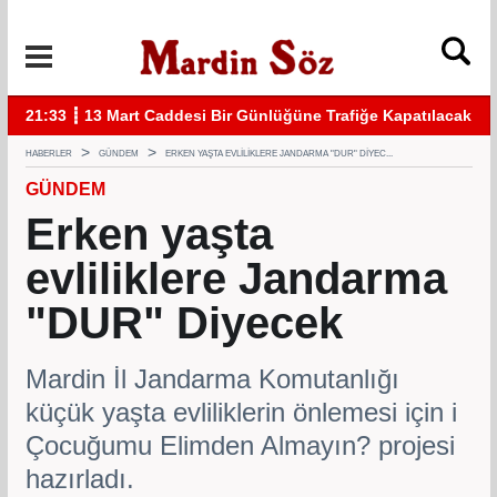
acak
11:57 ┋ Midyat’ta bıçaklı kavga can aldı
11:
HABERLER
GÜNDEM
ERKEN YAŞTA EVLILIKLERE JANDARMA "DUR" DIYEC...
GÜNDEM
Erken yaşta
evliliklere Jandarma
Mardin İl Jandarma Komutanlığı
küçük yaşta evliliklerin önlemesi için i
Çocuğumu Elimden Almayın? projesi
hazırladı.