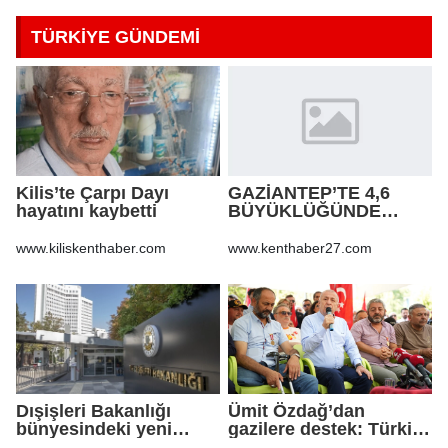
TÜRKİYE GÜNDEMİ
Kilis’te Çarpı Dayı
GAZİANTEP’TE 4,6
hayatını kaybetti
BÜYÜKLÜĞÜNDE
DEPREM!
www.kiliskenthaber.com
www.kenthaber27.com
Dışişleri Bakanlığı
Ümit Özdağ’dan
bünyesindeki yeni
gazilere destek: Türkiye
atamalar Resmi
bu sorunu daha fazla