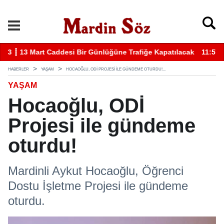
k
11:57 ┋ Midyat’ta bıçaklı kavga can aldı
11
HABERLER
YAŞAM
HOCAOĞLU, ODİ PROJESI ILE GÜNDEME OTURDU!...
YAŞAM
Hocaoğlu, ODİ
Projesi ile gündeme
oturdu!
Mardinli Aykut Hocaoğlu, Öğrenci
Dostu İşletme Projesi ile gündeme
oturdu.