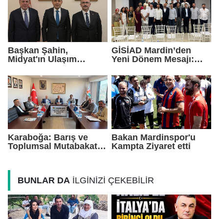
Başkan Şahin,
GİSİAD Mardin’den
Midyat'ın Ulaşım
Yeni Dönem Mesajı:
Yatırımlarını Ankara'ya
Daha Çok Sahada,
Taşıdı
Daha Çok Üretim
Karaboğa: Barış ve
Bakan Mardinspor'u
Toplumsal Mutabakat
Kampta Ziyaret etti
Ekonomiyi
Güçlendirecek
BUNLAR DA
İLGİNİZİ ÇEKEBİLİR