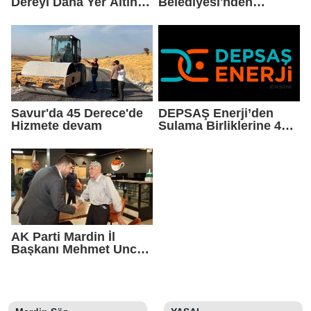
Dereyi Daha Yer Altına
Belediyesi'nden
Alıyor
Okullarda Yaz Mesaisi
Savur'da 45 Derece'de
DEPSAŞ Enerji’den
Hizmete devam
Sulama Birliklerine 48
Saatlik Can Suyu
AK Parti Mardin İl
Başkanı Mehmet Uncu:
"Doğayı Korumak,
Geleceğimizi
Korumaktır"