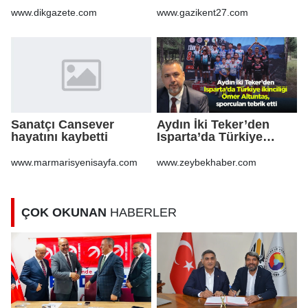
Gazete'de
taşımamalı
www.dikgazete.com
www.gazikent27.com
Sanatçı Cansever
Aydın İki Teker’den
hayatını kaybetti
Isparta’da Türkiye
ikinciliği Ömer
Altuntaş, sporcuları
www.marmarisyenisayfa.com
www.zeybekhaber.com
tebrik etti
ÇOK OKUNAN
HABERLER