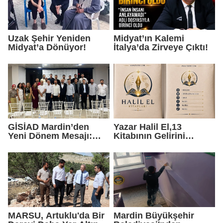
Uzak Şehir Yeniden
Midyat’ın Kalemi
Midyat’a Dönüyor!
İtalya’da Zirveye Çıktı!
GİSİAD Mardin’den
Yazar Halil El,13
Yeni Dönem Mesajı:
Kitabının Gelirini
Daha Çok Sahada,
Öğrencilere Ayırdı
Daha Çok Üretim
MARSU, Artuklu'da Bir
Mardin Büyükşehir