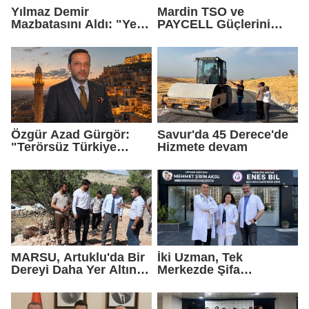
Yılmaz Demir
Mardin TSO ve
Mazbatasını Aldı: "Yeni
PAYCELL Güçlerini
Gelmedik, Yeniden
Birleştirdi
Geldik"
Özgür Azad Gürgör:
Savur'da 45 Derece'de
"Terörsüz Türkiye
Hizmete devam
Protokolü Mardin
Turizmi İçin Yeni Bir
Dönemin Başlangıcıdır"
MARSU, Artuklu'da Bir
İki Uzman, Tek
Dereyi Daha Yer Altına
Merkezde Şifa
Alıyor
Dağıtacak