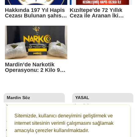
Hakkında 197 Yıl Hapis
Kızıltepe’de 72 Yıllık
Cezası Bulunan şahıs
Ceza ile Aranan İki
yakalandı
Hükümlü Yakalandı
Mardin’de Narkotik
Operasyonu: 2 Kilo 950
Gram Uyuşturucu Ele
Geçirildi
Mardin Söz
YASAL
YAZARLAR
İLETIŞIM
SON DAKİKA
KÜNYE
Sitemizde, kullanıcı deneyimini geliştirmek ve
GALERİLER
YAYIN İLKELERI
internet sitesinin verimli çalışmasını sağlamak
ANKETLER
KURALLAR
amacıyla çerezler kullanılmaktadır.
GAZETELER
GIZLILIK