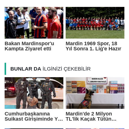
Yatırımlarını Ankara'ya
Saatlik Can Suyu
Taşıdı
Bakan Mardinspor'u
Mardin 1969 Spor, 18
Kampta Ziyaret etti
Yıl Sonra 1. Lig'e Hazır
BUNLAR DA
İLGİNİZİ ÇEKEBİLİR
Cumhurbaşkanına
Mardin'de 2 Milyon
Suikast Girişiminde Yer
TL'lik Kaçak Tütün
Alan FETÖ Firarisi
Operasyonu