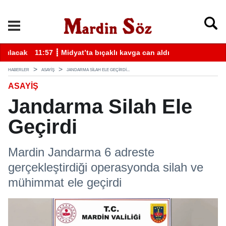
k
11:57 ┋ Midyat’ta bıçaklı kavga can aldı
11
HABERLER
ASAYİŞ
JANDARMA SILAH ELE GEÇIRDI...
ASAYİŞ
Jandarma Silah Ele
Geçirdi
Mardin Jandarma 6 adreste
gerçekleştirdiği operasyonda silah ve
mühimmat ele geçirdi