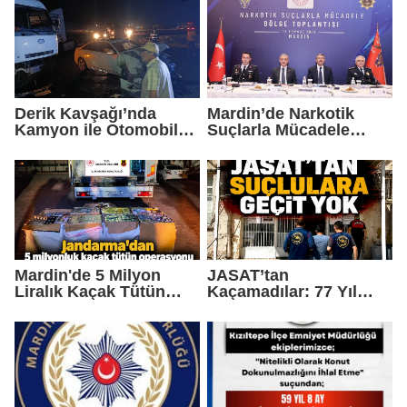
Yakalandı
Derik Kavşağı’nda
Mardin’de Narkotik
Kamyon ile Otomobil
Suçlarla Mücadele
Çarpıştı: 2 Çocuk
Bölge Değerlendirme
Yaralandı
Toplantısı
Gerçekleştirildi
Mardin'de 5 Milyon
JASAT’tan
Liralık Kaçak Tütün
Kaçamadılar: 77 Yıl
Operasyonu
Hapis Cezası Bulunan 5
Hükümlü Yakalandı