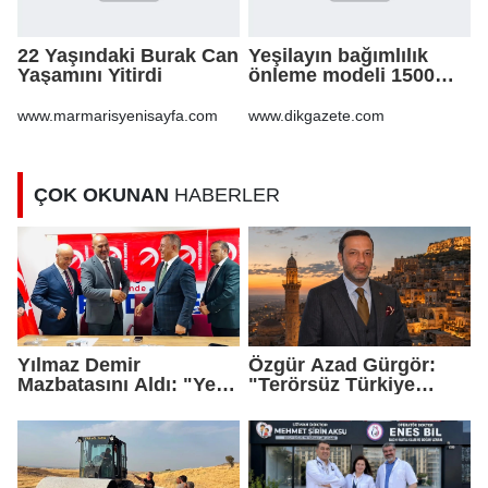
22 Yaşındaki Burak Can
Yeşilayın bağımlılık
Yaşamını Yitirdi
önleme modeli 1500
göçmen gencin
hayatına dokundu
www.marmarisyenisayfa.com
www.dikgazete.com
ÇOK OKUNAN
HABERLER
Yılmaz Demir
Özgür Azad Gürgör:
Mazbatasını Aldı: "Yeni
"Terörsüz Türkiye
Gelmedik, Yeniden
Protokolü Mardin
Geldik"
Turizmi İçin Yeni Bir
Dönemin Başlangıcıdır"