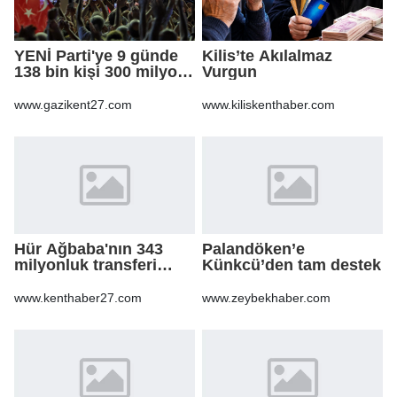
YENİ Parti'ye 9 günde
Kilis’te Akılalmaz
138 bin kişi 300 milyon
Vurgun
bağış yaptı
www.gazikent27.com
www.kiliskenthaber.com
Hür Ağbaba'nın 343
Palandöken’e
milyonluk transferi
Künkcü’den tam destek
MASAK raporunda! Veli
Ağbaba'ya milyonlar
www.kenthaber27.com
www.zeybekhaber.com
gitmiş