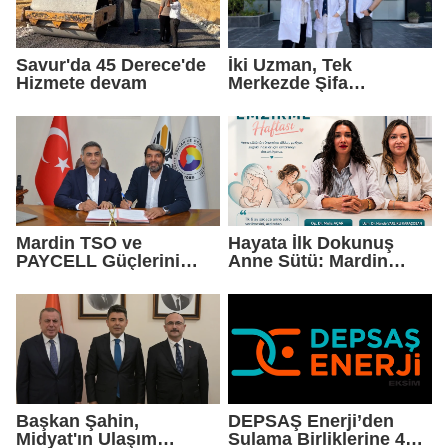
Savur'da 45 Derece'de
İki Uzman, Tek
Hizmete devam
Merkezde Şifa
Dağıtacak
Mardin TSO ve
Hayata İlk Dokunuş
PAYCELL Güçlerini
Anne Sütü: Mardin
Birleştirdi
EAH'den Anlamlı
Farkındalık Çağrısı
Başkan Şahin,
DEPSAŞ Enerji’den
Midyat'ın Ulaşım
Sulama Birliklerine 48