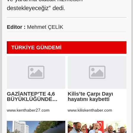
destekleyeceğiz” dedi.
Editor :
Mehmet ÇELİK
TÜRKİYE GÜNDEMİ
GAZİANTEP’TE 4,6
Kilis’te Çarpı Dayı
BÜYÜKLÜĞÜNDE
hayatını kaybetti
DEPREM!
www.kenthaber27.com
www.kiliskenthaber.com