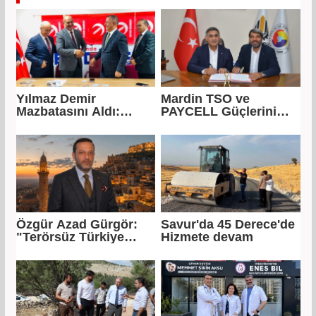
Yılmaz Demir
Mardin TSO ve
Mazbatasını Aldı:
PAYCELL Güçlerini
"Yeni Gelmedik,
Birleştirdi
Yeniden Geldik"
Özgür Azad Gürgör:
Savur'da 45 Derece'de
"Terörsüz Türkiye
Hizmete devam
Protokolü Mardin
Turizmi İçin Yeni Bir
Dönemin
Başlangıcıdır"