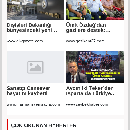
Dışişleri Bakanlığı
Ümit Özdağ’dan
bünyesindeki yeni
gazilere destek:
atamalar Resmi
Türkiye bu sorunu
Gazete'de
daha fazla taşımamalı
www.dikgazete.com
www.gazikent27.com
Sanatçı Cansever
Aydın İki Teker’den
hayatını kaybetti
Isparta’da Türkiye
ikinciliği Ömer
Altuntaş, sporcuları
www.marmarisyenisayfa.com
www.zeybekhaber.com
tebrik etti
ÇOK OKUNAN
HABERLER