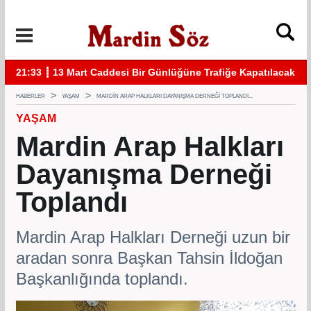
acak
11:57 ┋ Midyat’ta bıçaklı kavga can aldı
11:
HABERLER
YAŞAM
MARDIN ARAP HALKLARI DAYANIŞMA DERNEĞI TOPLANDI...
YAŞAM
Mardin Arap Halkları
Dayanışma Derneği
Toplandı
Mardin Arap Halkları Derneği uzun bir
aradan sonra Başkan Tahsin İldoğan
Başkanlığında toplandı.