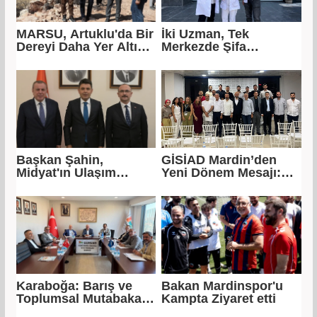
MARSU, Artuklu'da Bir
İki Uzman, Tek
Dereyi Daha Yer Altına
Merkezde Şifa
Alıyor
Dağıtacak
Başkan Şahin,
GİSİAD Mardin’den
Midyat'ın Ulaşım
Yeni Dönem Mesajı:
Yatırımlarını Ankara'ya
Daha Çok Sahada,
Taşıdı
Daha Çok Üretim
Karaboğa: Barış ve
Bakan Mardinspor'u
Toplumsal Mutabakat
Kampta Ziyaret etti
Ekonomiyi