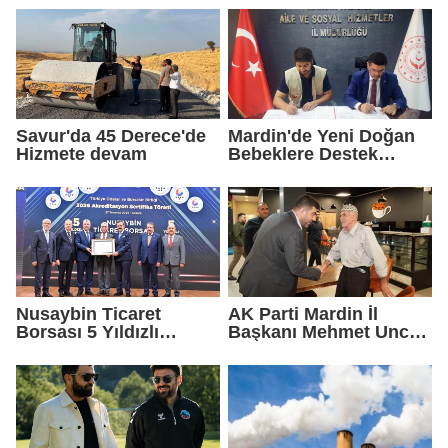
Geldik"
Savur'da 45 Derece'de
Mardin'de Yeni Doğan
Hizmete devam
Bebeklere Destek
Paketi
Nusaybin Ticaret
AK Parti Mardin İl
Borsası 5 Yıldızlı
Başkanı Mehmet Uncu:
Akreditasyonunu
"Doğayı Korumak,
Yeniden Aldı
Geleceğimizi
Korumaktır"