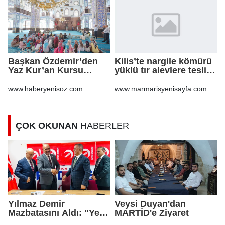
Başkan Özdemir’den
Kilis’te nargile kömürü
Yaz Kur’an Kursu
yüklü tır alevlere teslim
öğrencilerine ziyaret
oldu
www.haberyenisoz.com
www.marmarisyenisayfa.com
ÇOK OKUNAN
HABERLER
Yılmaz Demir
Veysi Duyan'dan
Mazbatasını Aldı: "Yeni
MARTİD'e Ziyaret
Gelmedik, Yeniden