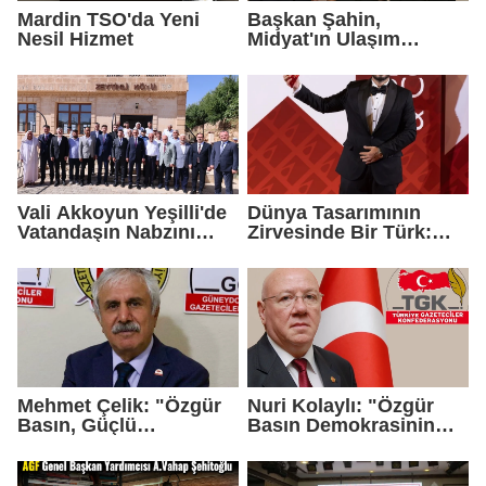
Mardin TSO'da Yeni
Başkan Şahin,
Nesil Hizmet
Midyat'ın Ulaşım
Yatırımlarını Ankara'ya
Taşıdı
Vali Akkoyun Yeşilli'de
Dünya Tasarımının
Vatandaşın Nabzını
Zirvesinde Bir Türk:
Tuttu
Zeynel Çağlar
Ayanoğlu'na İtalya'dan
Birincilik Ödülü
Mehmet Çelik: "Özgür
Nuri Kolaylı: "Özgür
Basın, Güçlü
Basın Demokrasinin
Demokrasinin
Güvencesidir"
Teminatıdır"