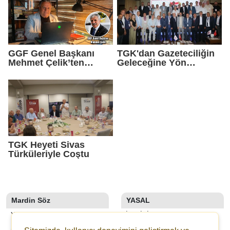
GGF Genel Başkanı
TGK'dan Gazeteciliğin
Mehmet Çelik’ten
Geleceğine Yön
Gazeteci Vahap
Verecek Tarihi Adım
Şehitoğlu’na Yapılan
Saldırıya Sert Tepki
TGK Heyeti Sivas
Türküleriyle Coştu
Mardin Söz
YASAL
YAZARLAR
İLETIŞIM
SON DAKİKA
KÜNYE