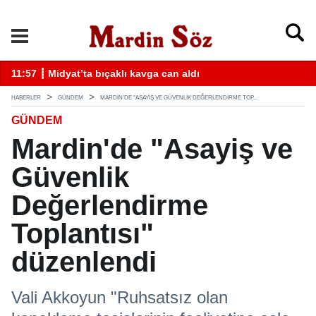
k
11:57 ┋ Midyat’ta bıçaklı kavga can aldı
11
HABERLER
GÜNDEM
MARDIN'DE "ASAYIŞ VE GÜVENLIK DEĞERLENDIRME TOP...
GÜNDEM
Mardin'de "Asayiş ve
Güvenlik
Değerlendirme
Toplantısı"
düzenlendi
Vali Akkoyun "Ruhsatsız olan