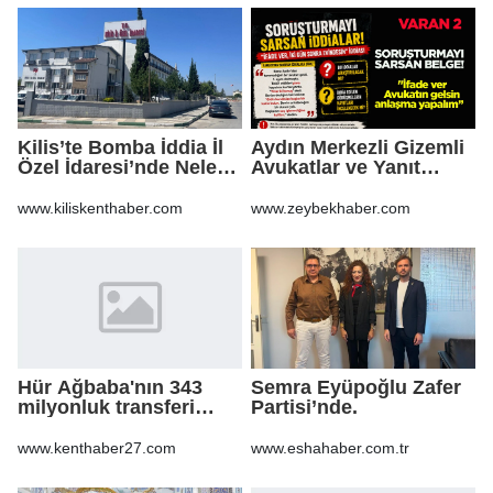
Kilis’te Bomba İddia İl
Aydın Merkezli Gizemli
Özel İdaresi’nde Neler
Avukatlar ve Yanıt
Oluyor?
Bekleyen Sorular
www.kiliskenthaber.com
www.zeybekhaber.com
Hür Ağbaba'nın 343
Semra Eyüpoğlu Zafer
milyonluk transferi
Partisi’nde.
MASAK raporunda! Veli
Ağbaba'ya milyonlar
www.kenthaber27.com
www.eshahaber.com.tr
gitmiş