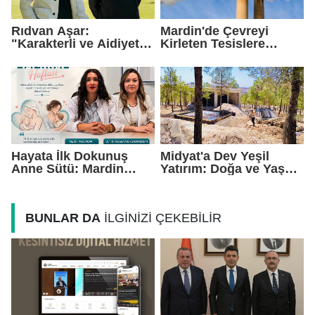
Rıdvan Aşar:
Mardin'de Çevreyi
"Karakterli ve Aidiyet
Kirleten Tesislere
Duygusu Yüksek Bir
Rekor Ceza: 2,6 Milyon
Kadro Kuruyoruz"
TL Yaptırım
Hayata İlk Dokunuş
Midyat'a Dev Yeşil
Anne Sütü: Mardin
Yatırım: Doğa ve Yaşam
EAH'den Anlamlı
Kompleksi Yükseliyor
Farkındalık Çağrısı
BUNLAR DA
İLGİNİZİ ÇEKEBİLİR