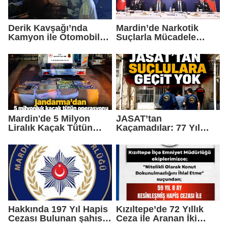
Derik Kavşağı’nda
Mardin’de Narkotik
Kamyon ile Otomobil
Suçlarla Mücadele
Çarpıştı: 2 Çocuk
Bölge Değerlendirme
Yaralandı
Toplantısı
Gerçekleştirildi
Mardin'de 5 Milyon
JASAT’tan
Liralık Kaçak Tütün
Kaçamadılar: 77 Yıl
Operasyonu
Hapis Cezası Bulunan 5
Hükümlü Yakalandı
Hakkında 197 Yıl Hapis
Kızıltepe’de 72 Yıllık
Cezası Bulunan şahıs
Ceza ile Aranan İki
yakalandı
Hükümlü Yakalandı