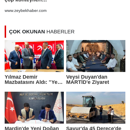
kazandırıldı
www.zeybekhaber.com
ÇOK OKUNAN
HABERLER
Yılmaz Demir
Veysi Duyan'dan
Mazbatasını Aldı: "Yeni
MARTİD'e Ziyaret
Gelmedik, Yeniden
Geldik"
Mardin'de Yeni Doğan
Savur'da 45 Derece'de