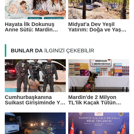
Hayata İlk Dokunuş
Midyat'a Dev Yeşil
Anne Sütü: Mardin
Yatırım: Doğa ve Yaşam
EAH'den Anlamlı
Kompleksi Yükseliyor
Farkındalık Çağrısı
BUNLAR DA
İLGİNİZİ ÇEKEBİLİR
Cumhurbaşkanına
Mardin'de 2 Milyon
Suikast Girişiminde Yer
TL'lik Kaçak Tütün
Alan FETÖ Firarisi
Operasyonu
Yakalandı