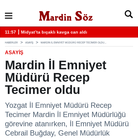
k
11:57 ┋ Midyat’ta bıçaklı kavga can aldı
11
HABERLER
ASAYİŞ
MARDIN İL EMNIYET MÜDÜRÜ RECEP TECIMER OLDU...
ASAYİŞ
Mardin İl Emniyet
Müdürü Recep
Tecimer oldu
Yozgat İl Emniyet Müdürü Recep
Tecimer Mardin İl Emniyet Müdürlüğü
görevine atanırken, İl Emniyet Müdürü
Cebrail Buğday, Genel Müdürlük