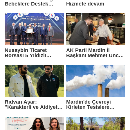
Bebeklere Destek
Hizmete devam
Paketi
Nusaybin Ticaret
AK Parti Mardin İl
Borsası 5 Yıldızlı
Başkanı Mehmet Uncu:
Akreditasyonunu
"Doğayı Korumak,
Yeniden Aldı
Geleceğimizi
Korumaktır"
Rıdvan Aşar:
Mardin'de Çevreyi
"Karakterli ve Aidiyet
Kirleten Tesislere
Duygusu Yüksek Bir
Rekor Ceza: 2,6 Milyon
Kadro Kuruyoruz"
TL Yaptırım