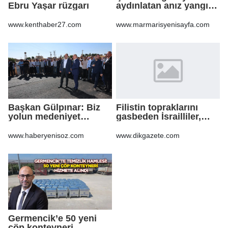
Ebru Yaşar rüzgarı
aydınlatan anız yangını
korkuttu
www.kenthaber27.com
www.marmarisyenisayfa.com
Başkan Gülpınar: Biz
Filistin topraklarını
yolun medeniyet
gasbeden İsrailliler,
olduğuna inanıyoruz
işgal altındaki Batı
Şeria’daki saldırılarını
www.haberyenisoz.com
www.dikgazete.com
sürdürdü
Germencik’e 50 yeni
çöp konteyneri