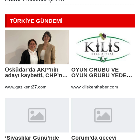
TÜRKİYE GÜNDEMİ
Üsküdar'da AKP'nin
OYUN GRUBU VE
adayı kaybetti, CHP’nin
OYUN GRUBU YEDEK
adayı Sibel Tan
PARÇA ALIM İŞİ
Çetinkaya Başkan
www.gazikent27.com
www.kiliskenthaber.com
Vekili seçildi
‘Sivaslılar Günü’nde
Çorum’da geceyi