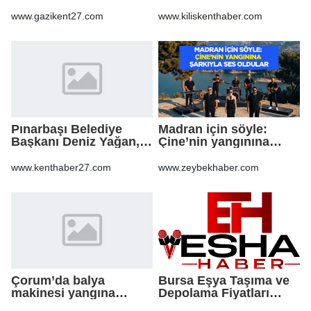
tutuklandı
KALDIRIM YAPILMASI
VE BOZULAN
www.gazikent27.com
www.kiliskenthaber.com
KALDIRIMLARIN
ONARILMASI YAPIM İŞİ
Pınarbaşı Belediye
Madran için söyle:
Başkanı Deniz Yağan,
Çine’nin yangınına
Yeni Parti’ye geçti
şarkıyla ses oldular
www.kenthaber27.com
www.zeybekhaber.com
Çorum’da balya
Bursa Eşya Taşıma ve
makinesi yangına
Depolama Fiyatları
sebep oldu: 500 dönüm
2026: Güvenli Hizmet