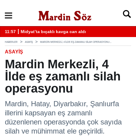
k
11:57 ┋ Midyat’ta bıçaklı kavga can aldı
11
HABERLER
ASAYİŞ
MARDIN MERKEZLI, 4 İLDE EŞ ZAMANLI SILAH OPERASYONU...
ASAYİŞ
Mardin Merkezli, 4
İlde eş zamanlı silah
operasyonu
Mardin, Hatay, Diyarbakır, Şanlıurfa
illerini kapsayan eş zamanlı
düzenlenen operasyonda çok sayıda
silah ve mühimmat ele geçirildi.