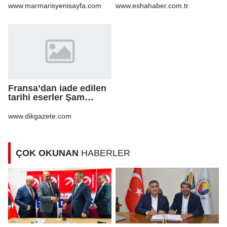
anız küle döndü
İçin Bilinmesi
www.marmarisyenisayfa.com
www.eshahaber.com.tr
Gerekenler
Fransa’dan iade edilen
tarihi eserler Şam
Kalesi’nde sergilendi
www.dikgazete.com
ÇOK OKUNAN
HABERLER