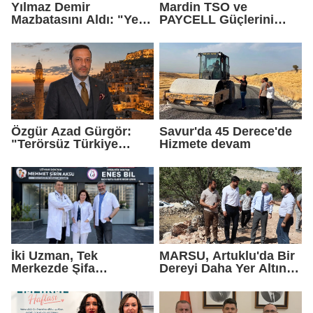
Yılmaz Demir
Mardin TSO ve
Mazbatasını Aldı: "Yeni
PAYCELL Güçlerini
Gelmedik, Yeniden
Birleştirdi
Geldik"
Özgür Azad Gürgör:
Savur'da 45 Derece'de
"Terörsüz Türkiye
Hizmete devam
Protokolü Mardin
Turizmi İçin Yeni Bir
Dönemin Başlangıcıdır"
İki Uzman, Tek
MARSU, Artuklu'da Bir
Merkezde Şifa
Dereyi Daha Yer Altına
Dağıtacak
Alıyor