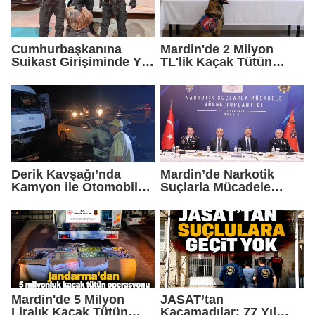
Cumhurbaşkanına
Mardin'de 2 Milyon
Suikast Girişiminde Yer
TL'lik Kaçak Tütün
Alan FETÖ Firarisi
Operasyonu
Yakalandı
Derik Kavşağı’nda
Mardin’de Narkotik
Kamyon ile Otomobil
Suçlarla Mücadele
Çarpıştı: 2 Çocuk
Bölge Değerlendirme
Yaralandı
Toplantısı
Gerçekleştirildi
Mardin'de 5 Milyon
JASAT’tan
Liralık Kaçak Tütün
Kaçamadılar: 77 Yıl