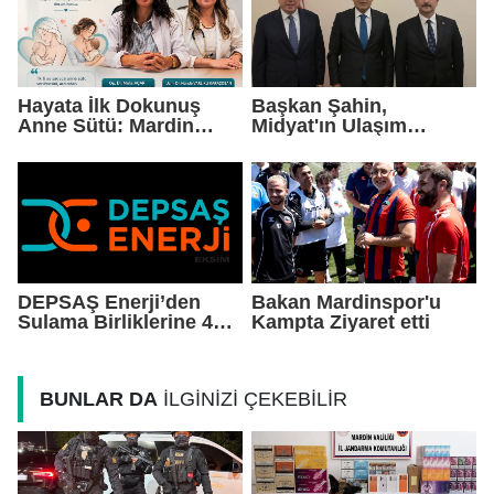
Hayata İlk Dokunuş
Başkan Şahin,
Anne Sütü: Mardin
Midyat'ın Ulaşım
EAH'den Anlamlı
Yatırımlarını Ankara'ya
Farkındalık Çağrısı
Taşıdı
DEPSAŞ Enerji’den
Bakan Mardinspor'u
Sulama Birliklerine 48
Kampta Ziyaret etti
Saatlik Can Suyu
BUNLAR DA
İLGİNİZİ ÇEKEBİLİR