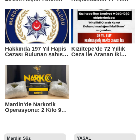
Operasyonu
Hapis Cezası Bulunan 5
Hükümlü Yakalandı
Hakkında 197 Yıl Hapis
Kızıltepe’de 72 Yıllık
Cezası Bulunan şahıs
Ceza ile Aranan İki
yakalandı
Hükümlü Yakalandı
Mardin’de Narkotik
Operasyonu: 2 Kilo 950
Gram Uyuşturucu Ele
Geçirildi
Mardin Söz
YASAL