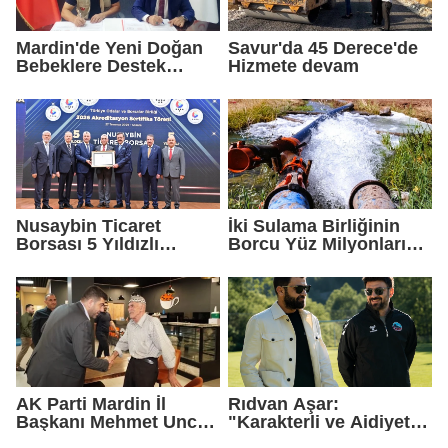
Mardin'de Yeni Doğan
Savur'da 45 Derece'de
Bebeklere Destek
Hizmete devam
Paketi
Nusaybin Ticaret
İki Sulama Birliğinin
Borsası 5 Yıldızlı
Borcu Yüz Milyonları
Akreditasyonunu
Aştı
Yeniden Aldı
AK Parti Mardin İl
Rıdvan Aşar:
Başkanı Mehmet Uncu:
"Karakterli ve Aidiyet
"Doğayı Korumak,
Duygusu Yüksek Bir