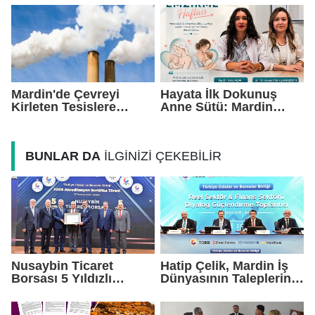
Geleceğimizi
Kadro Kuruyoruz"
Korumaktır"
Mardin'de Çevreyi
Hayata İlk Dokunuş
Kirleten Tesislere
Anne Sütü: Mardin
Rekor Ceza: 2,6 Milyon
EAH'den Anlamlı
TL Yaptırım
Farkındalık Çağrısı
BUNLAR DA
İLGİNİZİ ÇEKEBİLİR
Nusaybin Ticaret
Hatip Çelik, Mardin İş
Borsası 5 Yıldızlı
Dünyasının Taleplerini
Akreditasyonunu
Ankara'da Gündeme
Yeniden Aldı
Taşıdı