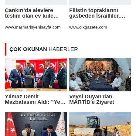
Çankırı’da alevlere
Filistin topraklarını
teslim olan ev küle
gasbeden İsrailliler,
döndü
işgal altındaki Batı
Şeria’daki saldırılarını
www.marmarisyenisayfa.com
www.dikgazete.com
sürdürdü
ÇOK OKUNAN
HABERLER
Yılmaz Demir
Veysi Duyan'dan
Mazbatasını Aldı: "Yeni
MARTİD'e Ziyaret
Gelmedik, Yeniden
Geldik"