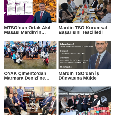
MTSO’nun Ortak Akıl
Mardin TSO Kurumsal
Masası Mardin’in
Başarısını Tescilledi
Yatırım Vizyonunu
Şekillendirdi
OYAK Çimento’dan
Mardin TSO’dan İş
Marmara Denizi’ne
Dünyasına Müjde
Sürdürülebilir Gelecek
Yatırımı