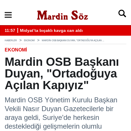
k
11:57 ┋ Midyat’ta bıçaklı kavga can aldı
11
HABERLER
EKONOMİ
MARDIN OSB BAŞKANI DUYAN, "ORTADOĞUYA AÇILAN ...
EKONOMİ
Mardin OSB Başkanı
Duyan, "Ortadoğuya
Açılan Kapıyız"
Mardin OSB Yönetim Kurulu Başkan
Vekili Nasır Duyan Gazetecilerle bir
araya geldi, Suriye’de herkesin
desteklediği gelişmelerin olumlu