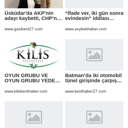
Üsküdar'da AKP'nin
“İfade ver, iki gün sonra
adayı kaybetti, CHP’nin
evindesin” iddiası
adayı Sibel Tan
soruşturma dosyasını
Çetinkaya Başkan
sarsabilir
www.gazikent27.com
www.zeybekhaber.com
Vekili seçildi
OYUN GRUBU VE
Batman’da iki otomobil
OYUN GRUBU YEDEK
tünel girişinde çarpıştı:
PARÇA ALIM İŞİ
12 yaralı
www.kiliskenthaber.com
www.kenthaber27.com