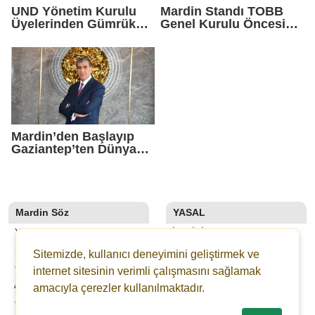
UND Yönetim Kurulu
Mardin Standı TOBB
Üyelerinden Gümrük
Genel Kurulu Öncesi
Müdürlüğüne Ziyaret
Ankara’da Yoğun İlgi
Gördü
Mardin’den Başlayıp
Gaziantep’ten Dünyaya
Açılan Dev Ekosistem
Mardin Söz
YASAL
YAZARLAR
İLETIŞIM
SON DAKİKA
KÜNYE
Sitemizde, kullanıcı deneyimini geliştirmek ve
GALERİLER
YAYIN İLKELERI
internet sitesinin verimli çalışmasını sağlamak
ANKETLER
KURALLAR
amacıyla çerezler kullanılmaktadır.
GAZETELER
GIZLILIK