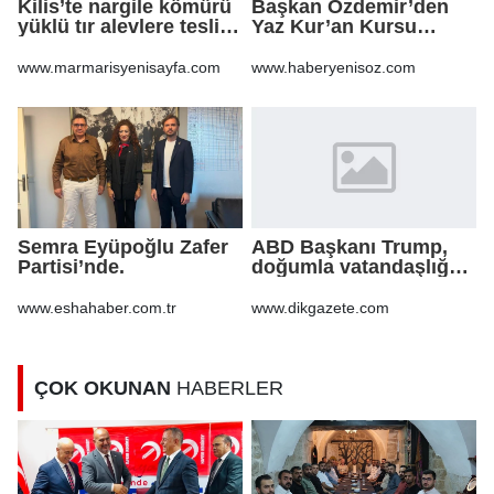
Kilis’te nargile kömürü
Başkan Özdemir’den
yüklü tır alevlere teslim
Yaz Kur’an Kursu
oldu
öğrencilerine ziyaret
www.marmarisyenisayfa.com
www.haberyenisoz.com
Semra Eyüpoğlu Zafer
ABD Başkanı Trump,
Partisi’nde.
doğumla vatandaşlığa
yönelik kısıtlamaları
genişleten
www.eshahaber.com.tr
www.dikgazete.com
kararnameler imzaladı
ÇOK OKUNAN
HABERLER