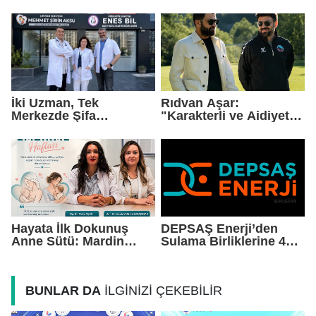
Paketi
"Doğayı Korumak,
Geleceğimizi
Korumaktır"
İki Uzman, Tek
Rıdvan Aşar:
Merkezde Şifa
"Karakterli ve Aidiyet
Dağıtacak
Duygusu Yüksek Bir
Kadro Kuruyoruz"
Hayata İlk Dokunuş
DEPSAŞ Enerji’den
Anne Sütü: Mardin
Sulama Birliklerine 48
EAH'den Anlamlı
Saatlik Can Suyu
Farkındalık Çağrısı
BUNLAR DA
İLGİNİZİ ÇEKEBİLİR