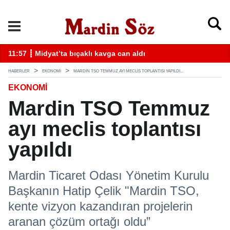
k
11:57 ┋ Midyat’ta bıçaklı kavga can aldı
11
HABERLER
EKONOMİ
MARDIN TSO TEMMUZ AYI MECLIS TOPLANTISI YAPILDI...
EKONOMİ
Mardin TSO Temmuz
ayı meclis toplantısı
yapıldı
Mardin Ticaret Odası Yönetim Kurulu
Başkanın Hatip Çelik "Mardin TSO,
kente vizyon kazandıran projelerin
aranan çözüm ortağı oldu”