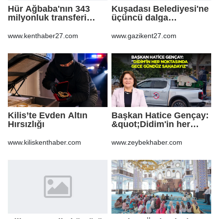
Hür Ağbaba'nın 343
Kuşadası Belediyesi'ne
milyonluk transferi
üçüncü dalga
MASAK raporunda! Veli
operasyon
Ağbaba'ya milyonlar
www.kenthaber27.com
www.gazikent27.com
gitmiş
Kilis’te Evden Altın
Başkan Hatice Gençay:
Hırsızlığı
&quot;Didim'in her
noktasında gece
gündüz
www.kiliskenthaber.com
www.zeybekhaber.com
sahadayız&quot;