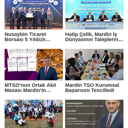
Nusaybin Ticaret
Hatip Çelik, Mardin İş
Borsası 5 Yıldızlı
Dünyasının Taleplerini
Akreditasyonunu
Ankara'da Gündeme
Yeniden Aldı
Taşıdı
MTSO’nun Ortak Akıl
Mardin TSO Kurumsal
Masası Mardin’in
Başarısını Tescilledi
Yatırım Vizyonunu
Şekillendirdi