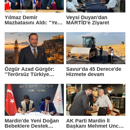
Yılmaz Demir
Veysi Duyan'dan
Mazbatasını Aldı: "Yeni
MARTİD'e Ziyaret
Gelmedik, Yeniden
Geldik"
Özgür Azad Gürgör:
Savur'da 45 Derece'de
"Terörsüz Türkiye
Hizmete devam
Protokolü Mardin
Turizmi İçin Yeni Bir
Dönemin Başlangıcıdır"
Mardin'de Yeni Doğan
AK Parti Mardin İl
Bebeklere Destek
Başkanı Mehmet Uncu: