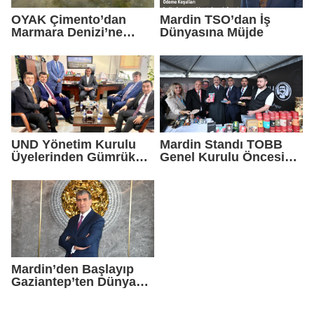
OYAK Çimento’dan
Mardin TSO’dan İş
Marmara Denizi’ne
Dünyasına Müjde
Sürdürülebilir Gelecek
Yatırımı
UND Yönetim Kurulu
Mardin Standı TOBB
Üyelerinden Gümrük
Genel Kurulu Öncesi
Müdürlüğüne Ziyaret
Ankara’da Yoğun İlgi
Gördü
Mardin’den Başlayıp
Gaziantep’ten Dünyaya
Açılan Dev Ekosistem