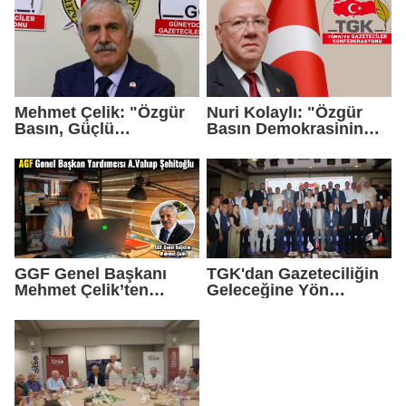
Birincilik Ödülü
Mehmet Çelik: "Özgür
Nuri Kolaylı: "Özgür
Basın, Güçlü
Basın Demokrasinin
Demokrasinin
Güvencesidir"
Teminatıdır"
GGF Genel Başkanı
TGK'dan Gazeteciliğin
Mehmet Çelik’ten
Geleceğine Yön
Gazeteci Vahap
Verecek Tarihi Adım
Şehitoğlu’na Yapılan
Saldırıya Sert Tepki