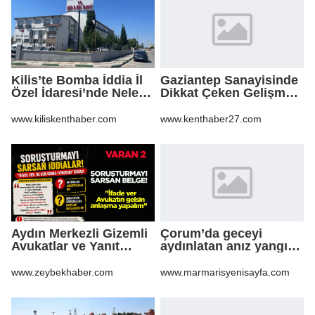
Kilis’te Bomba İddia İl
Gaziantep Sanayisinde
Özel İdaresi’nde Neler
Dikkat Çeken Gelişme,
Oluyor?
Uslu Group Finansal
Yeniden Yapılandırma
www.kiliskenthaber.com
www.kenthaber27.com
Sürecine Girdi
Aydın Merkezli Gizemli
Çorum’da geceyi
Avukatlar ve Yanıt
aydınlatan anız yangını
Bekleyen Sorular
korkuttu
www.zeybekhaber.com
www.marmarisyenisayfa.com