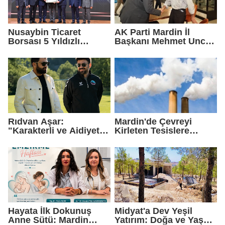
Nusaybin Ticaret
AK Parti Mardin İl
Borsası 5 Yıldızlı
Başkanı Mehmet Uncu:
Akreditasyonunu
"Doğayı Korumak,
Yeniden Aldı
Geleceğimizi
Korumaktır"
Rıdvan Aşar:
Mardin'de Çevreyi
"Karakterli ve Aidiyet
Kirleten Tesislere
Duygusu Yüksek Bir
Rekor Ceza: 2,6 Milyon
Kadro Kuruyoruz"
TL Yaptırım
Hayata İlk Dokunuş
Midyat'a Dev Yeşil
Anne Sütü: Mardin
Yatırım: Doğa ve Yaşam