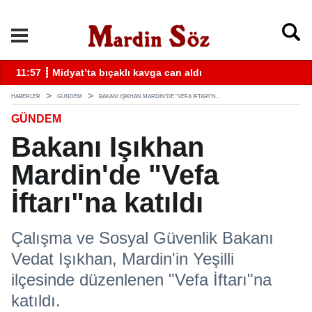
k
11:57 ┋ Midyat’ta bıçaklı kavga can aldı
11
HABERLER
GÜNDEM
BAKANI IŞIKHAN MARDIN'DE "VEFA İFTARI"N...
GÜNDEM
Bakanı Işıkhan
Mardin'de "Vefa
İftarı"na katıldı
Çalışma ve Sosyal Güvenlik Bakanı
Vedat Işıkhan, Mardin'in Yeşilli
ilçesinde düzenlenen "Vefa İftarı"na
katıldı.