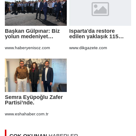
Başkan Gülpınar: Biz
Isparta'da restore
yolun medeniyet
edilen yaklaşık 115
olduğuna inanıyoruz
yıllık konak, tarihi
atmosferiyle
www.haberyenisoz.com
www.dikgazete.com
misafirlerini ağırlıyo
Semra Eyüpoğlu Zafer
Partisi’nde.
www.eshahaber.com.tr