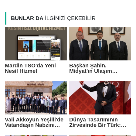
EAH'den Anlamlı
Kompleksi Yükseliyor
Farkındalık Çağrısı
BUNLAR DA
İLGİNİZİ ÇEKEBİLİR
Mardin TSO'da Yeni
Başkan Şahin,
Nesil Hizmet
Midyat'ın Ulaşım
Yatırımlarını Ankara'ya
Taşıdı
Vali Akkoyun Yeşilli'de
Dünya Tasarımının
Vatandaşın Nabzını
Zirvesinde Bir Türk:
Tuttu
Zeynel Çağlar
Ayanoğlu'na İtalya'dan