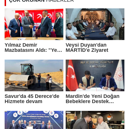
ÇOK OKUNAN
HABERLER
Yılmaz Demir
Veysi Duyan'dan
Mazbatasını Aldı: "Yeni
MARTİD'e Ziyaret
Gelmedik, Yeniden
Geldik"
Savur'da 45 Derece'de
Mardin'de Yeni Doğan
Hizmete devam
Bebeklere Destek
Paketi