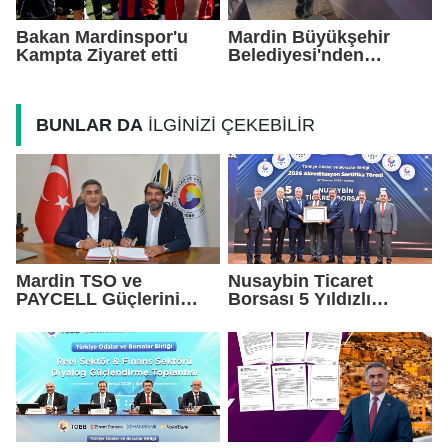
Bakan Mardinspor'u
Mardin Büyükşehir
Kampta Ziyaret etti
Belediyesi'nden
Okullarda Yaz Mesaisi
BUNLAR DA
İLGİNİZİ ÇEKEBİLİR
Mardin TSO ve
Nusaybin Ticaret
PAYCELL Güçlerini
Borsası 5 Yıldızlı
Birleştirdi
Akreditasyonunu
Yeniden Aldı