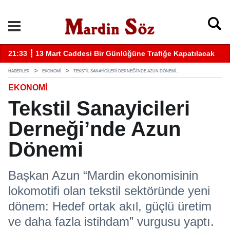
k
11:57 ┋ Midyat’ta bıçaklı kavga can aldı
11
HABERLER
EKONOMİ
TEKSTIL SANAYICILERI DERNEĞI’NDE AZUN DÖNEMI...
EKONOMİ
Tekstil Sanayicileri
Derneği’nde Azun
Dönemi
Başkan Azun “Mardin ekonomisinin
lokomotifi olan tekstil sektöründe yeni
dönem: Hedef ortak akıl, güçlü üretim
ve daha fazla istihdam” vurgusu yaptı.