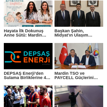
Hayata İlk Dokunuş
Başkan Şahin,
Anne Sütü: Mardin
Midyat'ın Ulaşım
EAH'den Anlamlı
Yatırımlarını Ankara'ya
Farkındalık Çağrısı
Taşıdı
DEPSAŞ Enerji’den
Mardin TSO ve
Sulama Birliklerine 48
PAYCELL Güçlerini
Saatlik Can Suyu
Birleştirdi