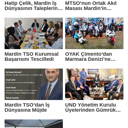
Hatip Çelik, Mardin İş
MTSO’nun Ortak Akıl
Dünyasının Taleplerini
Masası Mardin’in
Ankara'da Gündeme
Yatırım Vizyonunu
Taşıdı
Şekillendirdi
Mardin TSO Kurumsal
OYAK Çimento’dan
Başarısını Tescilledi
Marmara Denizi’ne
Sürdürülebilir Gelecek
Yatırımı
Mardin TSO’dan İş
UND Yönetim Kurulu
Dünyasına Müjde
Üyelerinden Gümrük
Müdürlüğüne Ziyaret