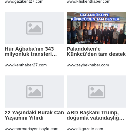
www.gazikent27.com
www.kiliskenthaber.com
Hür Ağbaba'nın 343
Palandöken’e
milyonluk transferi
Künkcü’den tam destek
MASAK raporunda! Veli
Ağbaba'ya milyonlar
www.kenthaber27.com
www.zeybekhaber.com
gitmiş
22 Yaşındaki Burak Can
ABD Başkanı Trump,
Yaşamını Yitirdi
doğumla vatandaşlığa
yönelik kısıtlamaları
genişleten
www.marmarisyenisayfa.com
www.dikgazete.com