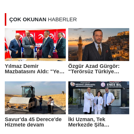
kararnameler imzaladı
ÇOK OKUNAN
HABERLER
Yılmaz Demir
Özgür Azad Gürgör:
Mazbatasını Aldı: "Yeni
"Terörsüz Türkiye
Gelmedik, Yeniden
Protokolü Mardin
Geldik"
Turizmi İçin Yeni Bir
Dönemin Başlangıcıdır"
Savur'da 45 Derece'de
İki Uzman, Tek
Hizmete devam
Merkezde Şifa
Dağıtacak