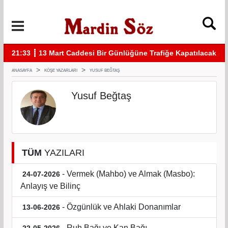
acak
11:57 ┋ Midyat’ta bıçaklı kavga can aldı
11:
ANASAYFA
KÖŞE YAZARLARI
YUSUF BEĞTAŞ
Yusuf Beğtaş
TÜM
YAZILARI
- Vermek (Mahbo) ve Almak (Masbo):
24-07-2026
Anlayış ve Bilinç
- Özgünlük ve Ahlaki Donanımlar
13-06-2026
- Ruh Bağı ve Kan Bağı