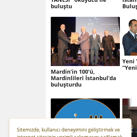
buluştu
Bulu
Yeni 
“Yeni
Mardin’in 100'ü,
Mardinlileri İstanbul’da
buluşturdu
Sitemizde, kullanıcı deneyimini geliştirmek ve