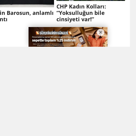
CHP Kadın Kolları:
“Yoksulluğun bile
in Barosun, anlamlı
cinsiyeti var!”
ntı
TBMM Adalet Komisyonu
in OSB’de Türkiye
Başkanı Yüksel, :
omisi Masaya
Hedefimiz sadece
ıldı
‘Terörsüz Türkiye’ değil,
terörsüz bölgedir