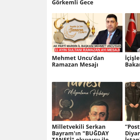
Görkemli Gece
Mehmet Uncu’dan
İçişl
Ramazan Mesajı
Bakan
Milletvekili Serkan
“Post
Bayram'ın "BUĞDAY
Diyar
TANESİ" okuyucu ile
İstan