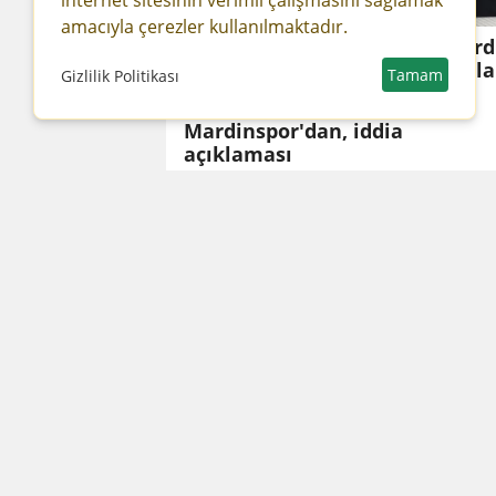
internet sitesinin verimli çalışmasını sağlamak
amacıyla çerezler kullanılmaktadır.
Mard
topla
Tamam
Gizlilik Politikası
Mardinspor'dan, iddia
açıklaması
Mard
Ekon
MAÜ’de Akademik Yılın
Yatır
İlk Açılış Dersi Dr.
Mehmet Muharrem
Kasapoğlu’ndan