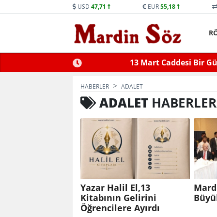
USD
47,71
EUR
55,18
R
ne Trafiğe Kapatılacak
Mid
HABERLER
ADALET
ADALET
HABERLER
Yazar Halil El,13
Mard
Kitabının Gelirini
Büyü
Öğrencilere Ayırdı