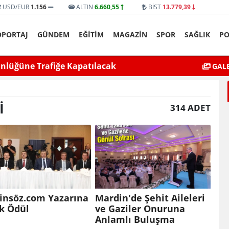
USD/EUR
1.156
ALTIN
6.660,55
BİST
13.779,39
ÖPORTAJ
GÜNDEM
EĞİTİM
MAGAZİN
SPOR
SAĞLIK
PO
yat’ta bıçaklı kavga can aldı
Mardin’de Ceza İn
GALE
I
314 ADET
insöz.com Yazarına
Mardin'de Şehit Aileleri
k Ödül
ve Gaziler Onuruna
Anlamlı Buluşma