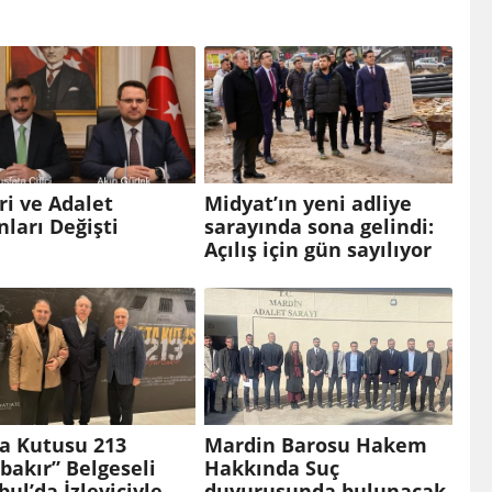
eri ve Adalet
Midyat’ın yeni adliye
ları Değişti
sarayında sona gelindi:
Açılış için gün sayılıyor
a Kutusu 213
Mardin Barosu Hakem
bakır” Belgeseli
Hakkında Suç
bul’da İzleyiciyle
duyurusunda bulunacak