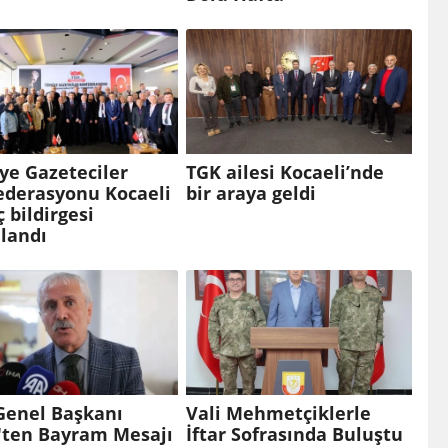
ye Gazeteciler
TGK ailesi Kocaeli’nde
ederasyonu Kocaeli
bir araya geldi
 bildirgesi
landı
Genel Başkanı
Vali Mehmetçiklerle
k'ten Bayram Mesajı
İftar Sofrasında Buluştu