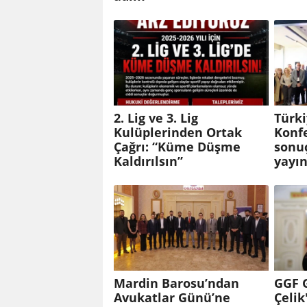
2. Lig ve 3. Lig
Türki
Kulüplerinden Ortak
Konf
Çağrı: “Küme Düşme
sonuç
Kaldırılsın”
yayın
Mardin Barosu’ndan
GGF 
Avukatlar Günü’ne
Çeli