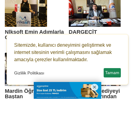
Nlksoft Emin Adımlarla
DARGEÇİT
Globalleşme Yolunda
BELEDİYESİN'DEN
HİZMET ATAĞI
Sitemizde, kullanıcı deneyimini geliştirmek ve
internet sitesinin verimli çalışmasını sağlamak
amacıyla çerezler kullanılmaktadır.
Tamam
Gizlilik Politikası
Mardin Öğretmenevi Sil
Altındağ 'Belediyeyi
Baştan
icra dosyalarından
kurtardık'