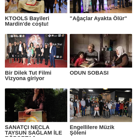
KTOOLS Bayileri
"Ağaçlar Ayakta Ölür"
Mardin'de coştu!
Bir Dilek Tut Filmi
ODUN SOBASI
Vizyona giriyor
SANATÇI NECLA
Engellilere Müzik
TAYSUN SAĞLAM İLE
Şöleni