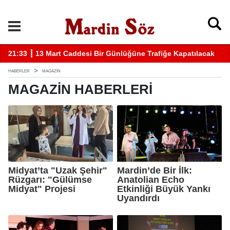
21:33 ┋ 13 Mart Caddesi Bir Günlüğüne Trafiğe Kapatılacak
11
HABERLER
MAGAZİN
MAGAZİN HABERLERI
Midyat’ta "Uzak Şehir"
Mardin’de Bir İlk:
Rüzgarı: "Gülümse
Anatolian Echo
Midyat" Projesi
Etkinliği Büyük Yankı
Uyandırdı