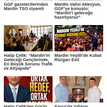
GGF gazetecilerinden
Mardin Valisi Akkoyun,
Mardin TSO ziyareti
GGF’ye konuştu:
“Mardin’i geleceğe
hazırlıyoruz”
Hatip Çelik: “Mardin’in
Mardin Yeşilli’de Kubat
Geleceği Gençlerinde,
Rüzgarı Esti
En Büyük Sorunu Trafik
ve Altyapıda”
Hatip Çelik’ten Güçlü
Savur'da Yılların