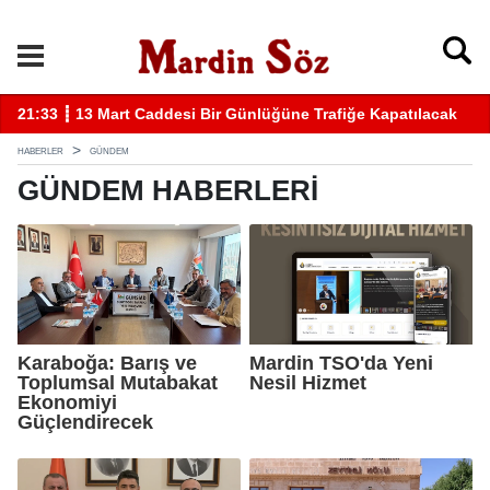
k
11:57 ┋ Midyat’ta bıçaklı kavga can aldı
11
HABERLER
GÜNDEM
GÜNDEM HABERLERI
Karaboğa: Barış ve
Mardin TSO'da Yeni
Toplumsal Mutabakat
Nesil Hizmet
Ekonomiyi
Güçlendirecek