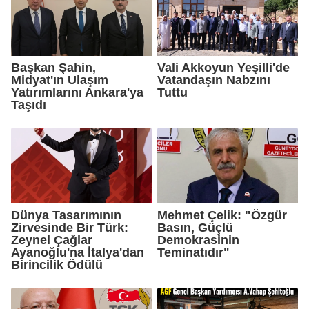
Başkan Şahin,
Vali Akkoyun Yeşilli'de
Midyat'ın Ulaşım
Vatandaşın Nabzını
Yatırımlarını Ankara'ya
Tuttu
Taşıdı
Dünya Tasarımının
Mehmet Çelik: "Özgür
Zirvesinde Bir Türk:
Basın, Güçlü
Zeynel Çağlar
Demokrasinin
Ayanoğlu'na İtalya'dan
Teminatıdır"
Birincilik Ödülü