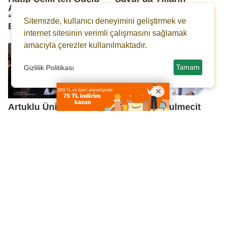
Adaylık Çıkışı:
Beklentisi Gerçeğe
“Mardin’i Birlikte
Dönüşüyor
Sitemizde, kullanıcı deneyimini geliştirmek ve
Büyüteceğiz”
internet sitesinin verimli çalışmasını sağlamak
amacıyla çerezler kullanılmaktadır.
Tamam
Gizlilik Politikası
Artuklu Üniversitesi
Doç. Dr. Abdulmecit
Öğrencisi TRT Belgesel
Yavuz Akademik
Ödülleri'nde Türkiye
Kariyerinde Zirveye
İkincisi Oldu
Ulaştı
Çevre ve Atık
13 Mart Caddesi Bir
Tesisleri’nden Dünya
Günlüğüne Trafiğe