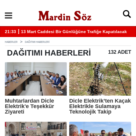
cak
11:57 ┋ Midyat’ta bıçaklı kavga can aldı
HABERLER
DAĞITIMI HABERLERI
DAĞITIMI
HABERLERI
132 ADET
Muhtarlardan Dicle
Dicle Elektrik’ten Kaçak
Elektrik'e Teşekkür
Elektrikle Sulamaya
Ziyareti
Teknolojik Takip