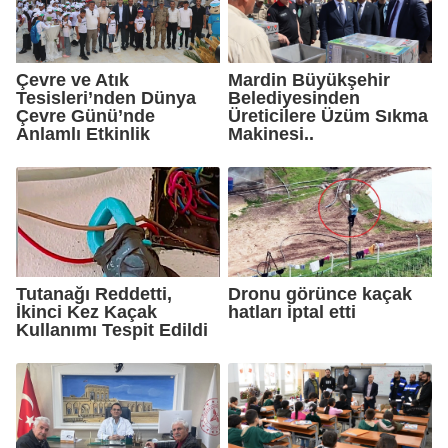
Çevre ve Atık
Mardin Büyükşehir
Tesisleri’nden Dünya
Belediyesinden
Çevre Günü’nde
Üreticilere Üzüm Sıkma
Anlamlı Etkinlik
Makinesi..
Tutanağı Reddetti,
Dronu görünce kaçak
İkinci Kez Kaçak
hatları iptal etti
Kullanımı Tespit Edildi