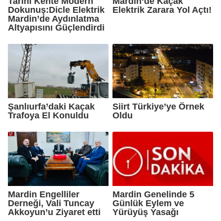
Tarihi Kente Modern
Mardin’de Kaçak
Dokunuş:Dicle Elektrik
Elektrik Zarara Yol Açtı!
Mardin’de Aydınlatma
Altyapısını Güçlendirdi
Şanlıurfa’daki Kaçak
Siirt Türkiye’ye Örnek
Trafoya El Konuldu
Oldu
Mardin Engelliler
Mardin Genelinde 5
Derneği, Vali Tuncay
Günlük Eylem ve
Akkoyun’u Ziyaret etti
Yürüyüş Yasağı