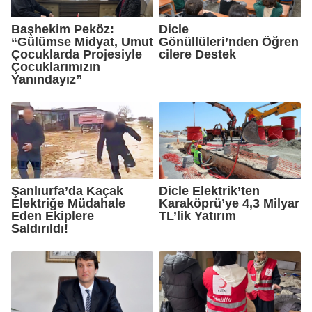
Başhekim Peköz:
Dicle
“Gülümse Midyat, Umut
Gönüllüleri’nden Öğren
Çocuklarda Projesiyle
cilere Destek
Çocuklarımızın
Yanındayız”
Şanlıurfa’da Kaçak
Dicle Elektrik’ten
Elektriğe Müdahale
Karaköprü’ye 4,3 Milyar
Eden Ekiplere
TL’lik Yatırım
Saldırıldı!