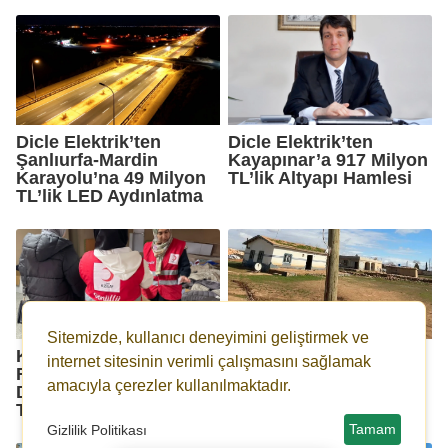
Dicle Elektrik’ten
Dicle Elektrik’ten
Şanlıurfa-Mardin
Kayapınar’a 917 Milyon
Karayolu’na 49 Milyon
TL’lik Altyapı Hamlesi
TL’lik LED Aydınlatma
Sitemizde, kullanıcı deneyimini geliştirmek ve
Kızılay Artuklu’dan
Direği Oyup Kaçak Hat
internet sitesinin verimli çalışmasını sağlamak
Ramazan’da Büyük
Çektiler!
amacıyla çerezler kullanılmaktadır.
Dayanışma: 1.2 Milyon
TL’yi Aşan Destek
Tamam
Gizlilik Politikası