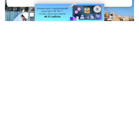
Dicle Elektrik’ten
Tarihi Kente Modern
Ekonomiye 642 Milyon
Dokunuş:Dicle Elektrik
TL’lik Katkı!
Mardin’de Aydınlatma
Altyapısını Güçlendirdi
Mardin’de Kaçak
Şanlıurfa’daki Kaçak
Elektrik Zarara Yol Açtı!
Trafoya El Konuldu