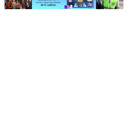
Ak Parti 23.Kuruluş
Batmanlı Müteahhit,
Yıldönümü Mardin’de
Harran Belediyesinden
kutlandı.
parasını alamadığını
iddia etti
Vali Akkoyun “ Önce
CHP İl Başkanı Eken,
Huzur
Nusaybin Sınır Kapısı
Açılsın