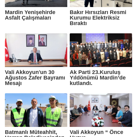
Mardin Yenişehirde
Bakır Hırsızları Resmi
Asfalt Çalışmaları
Kurumu Elektriksiz
Bıraktı
Vali Akkoyun'un 30
Ak Parti 23.Kuruluş
Ağustos Zafer Bayramı
Yıldönümü Mardin’de
Mesajı
kutlandı.
Batmanlı Müteahhit,
Vali Akkoyun “ Önce