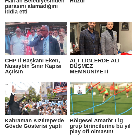
Harran Belediyesinden
Huzur
parasını alamadığını
iddia etti
CHP İl Başkanı Eken,
ALT LİGLERDE ALİ
Nusaybin Sınır Kapısı
DÜŞMEZ
Açılsın
MEMNUNİYETİ
Kahraman Kızıltepe’de
Bölgesel Amatör Lig
Gövde Gösterisi yaptı
grup birincilerine bu yıl
play off olmasın!