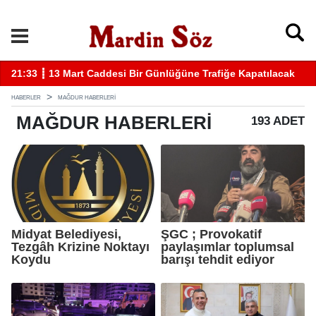
atılacak
11:57 ┋ Midyat’ta bıçaklı kavga can aldı
HABERLER
MAĞDUR HABERLERI
MAĞDUR
HABERLERI
193 ADET
Midyat Belediyesi,
ŞGC ; Provokatif
Tezgâh Krizine Noktayı
paylaşımlar toplumsal
Koydu
barışı tehdit ediyor