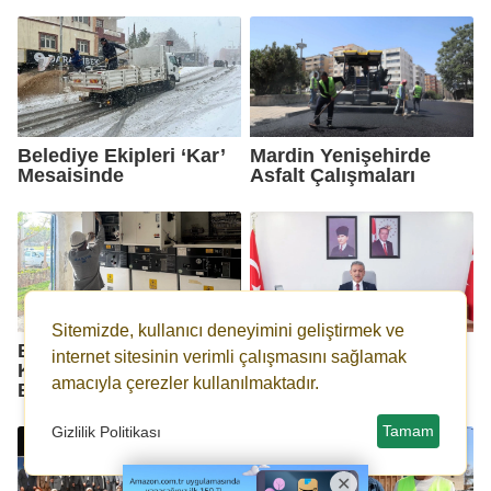
Belediye Ekipleri ‘Kar’
Mardin Yenişehirde
Mesaisinde
Asfalt Çalışmaları
Sitemizde, kullanıcı deneyimini geliştirmek ve
Bakır Hırsızları Resmi
Vali Akkoyun'un 30
internet sitesinin verimli çalışmasını sağlamak
Kurumu Elektriksiz
Ağustos Zafer Bayramı
amacıyla çerezler kullanılmaktadır.
Bıraktı
Mesajı
Tamam
Gizlilik Politikası