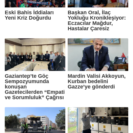
Eski Bahis İddiaları
Başkan Oral, İlaç
Yeni Kriz Doğurdu
Yokluğu Kronikleşiyor:
Eczacılar Mağdur,
Hastalar Çaresiz
Gaziantep’te Göç
Mardin Valisi Akkoyun,
Sempozyumunda
Kurban bedelini
konuşan
Gazze’ye gönderdi
Gazetecilerden “Empati
ve Sorumluluk” Çağrısı