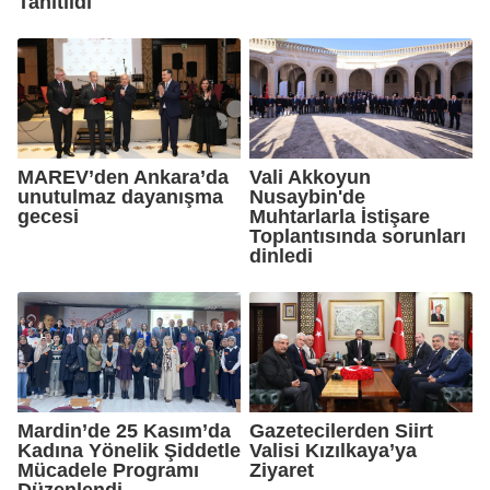
Tanıtıldı
MAREV’den Ankara’da
Vali Akkoyun
unutulmaz dayanışma
Nusaybin'de
gecesi
Muhtarlarla İstişare
Toplantısında sorunları
dinledi
Mardin’de 25 Kasım’da
Gazetecilerden Siirt
Kadına Yönelik Şiddetle
Valisi Kızılkaya’ya
Mücadele Programı
Ziyaret
Düzenlendi