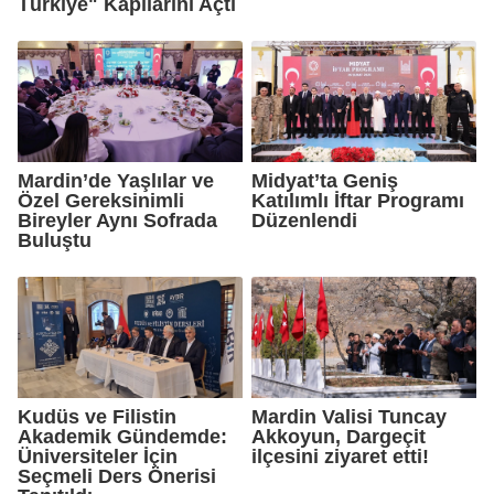
Türkiye" Kapılarını Açtı
Mardin’de Yaşlılar ve
Midyat’ta Geniş
Özel Gereksinimli
Katılımlı İftar Programı
Bireyler Aynı Sofrada
Düzenlendi
Buluştu
Kudüs ve Filistin
Mardin Valisi Tuncay
Akademik Gündemde:
Akkoyun, Dargeçit
Üniversiteler İçin
ilçesini ziyaret etti!
Seçmeli Ders Önerisi