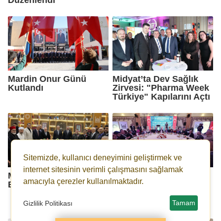
Mardin Onur Günü
Midyat’ta Dev Sağlık
Kutlandı
Zirvesi: "Pharma Week
Türkiye" Kapılarını Açtı
Sitemizde, kullanıcı deneyimini geliştirmek ve
internet sitesinin verimli çalışmasını sağlamak
Mardin’de
Mardin’de Yaşlılar ve
amacıyla çerezler kullanılmaktadır.
Bayramlaşma Coşkusu!
Özel Gereksinimli
Bireyler Aynı Sofrada
Buluştu
Tamam
Gizlilik Politikası