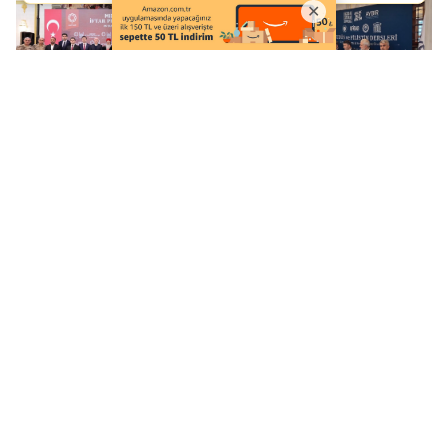
Midyat’ta Geniş
Kudüs ve Filistin
Katılımlı İftar Programı
Akademik Gündemde:
Düzenlendi
Üniversiteler İçin
Seçmeli Ders Önerisi
Tanıtıldı
Mardin Valisi Tuncay
MAREV’den Ankara’da
Akkoyun, Dargeçit
unutulmaz dayanışma
ilçesini ziyaret etti!
gecesi