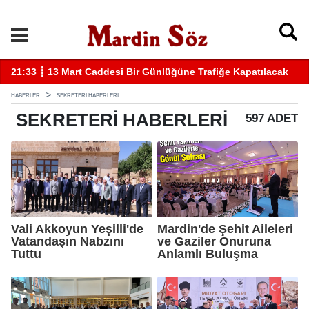
 Kapatılacak
11:57 ┋ Midyat’ta bıçaklı kavga can aldı
HABERLER
SEKRETERI HABERLERI
SEKRETERI
HABERLERI
597 ADET
Vali Akkoyun Yeşilli'de
Mardin'de Şehit Aileleri
Vatandaşın Nabzını
ve Gaziler Onuruna
Tuttu
Anlamlı Buluşma