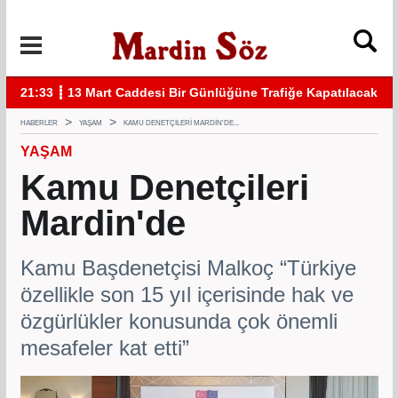
acak
11:57 ┋ Midyat’ta bıçaklı kavga can aldı
11:
HABERLER
YAŞAM
KAMU DENETÇILERI MARDIN'DE...
YAŞAM
Kamu Denetçileri
Mardin'de
Kamu Başdenetçisi Malkoç “Türkiye
özellikle son 15 yıl içerisinde hak ve
özgürlükler konusunda çok önemli
mesafeler kat etti”