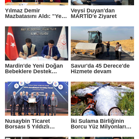
Yılmaz Demir
Veysi Duyan'dan
Mazbatasını Aldı: "Yeni
MARTİD'e Ziyaret
Gelmedik, Yeniden
Geldik"
Mardin'de Yeni Doğan
Savur'da 45 Derece'de
Bebeklere Destek
Hizmete devam
Paketi
Nusaybin Ticaret
İki Sulama Birliğinin
Borsası 5 Yıldızlı
Borcu Yüz Milyonları
Akreditasyonunu
Aştı
Yeniden Aldı