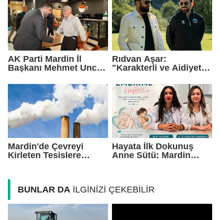
AK Parti Mardin İl
Rıdvan Aşar:
Başkanı Mehmet Uncu:
"Karakterli ve Aidiyet
"Doğayı Korumak,
Duygusu Yüksek Bir
Geleceğimizi
Kadro Kuruyoruz"
Korumaktır"
Mardin'de Çevreyi
Hayata İlk Dokunuş
Kirleten Tesislere
Anne Sütü: Mardin
Rekor Ceza: 2,6 Milyon
EAH'den Anlamlı
TL Yaptırım
Farkındalık Çağrısı
BUNLAR DA
İLGİNİZİ ÇEKEBİLİR