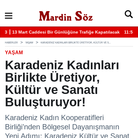
k
11:57 ┋ Midyat’ta bıçaklı kavga can aldı
11
HABERLER
YAŞAM
KARADENIZ KADINLARI BIRLIKTE ÜRETIYOR, KÜLTÜR VE S...
YAŞAM
Karadeniz Kadınları
Birlikte Üretiyor,
Kültür ve Sanatı
Buluşturuyor!
Karadeniz Kadın Kooperatifleri
Birliği’nden Bölgesel Dayanışmanın
Yeni Adımı: Karadeniz Kültür ve Sanat