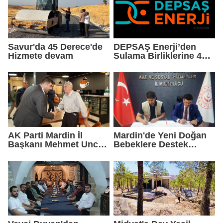
Savur'da 45 Derece'de
DEPSAŞ Enerji’den
Hizmete devam
Sulama Birliklerine 48
Saatlik Can Suyu
AK Parti Mardin İl
Mardin'de Yeni Doğan
Başkanı Mehmet Uncu:
Bebeklere Destek
"Doğayı Korumak,
Paketi
Geleceğimizi
Korumaktır"