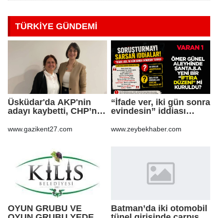
TÜRKİYE GÜNDEMİ
Üsküdar'da AKP'nin
“İfade ver, iki gün sonra
adayı kaybetti, CHP’nin
evindesin” iddiası
adayı Sibel Tan
soruşturma dosyasını
Çetinkaya Başkan
sarsabilir
www.gazikent27.com
www.zeybekhaber.com
Vekili seçildi
OYUN GRUBU VE
Batman’da iki otomobil
OYUN GRUBU YEDEK
tünel girişinde çarpıştı: