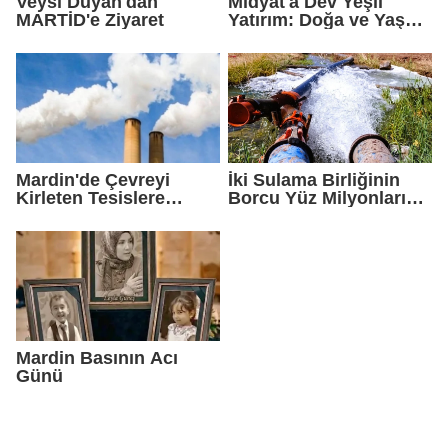
Veysi Duyan'dan
Midyat'a Dev Yeşil
MARTİD'e Ziyaret
Yatırım: Doğa ve Yaşam
Kompleksi Yükseliyor
Mardin'de Çevreyi
İki Sulama Birliğinin
Kirleten Tesislere
Borcu Yüz Milyonları
Rekor Ceza: 2,6 Milyon
Aştı
TL Yaptırım
Mardin Basının Acı
Günü