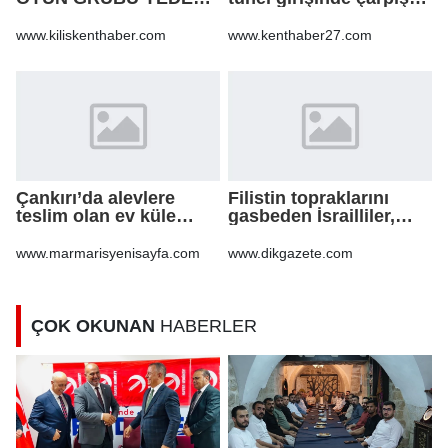
PARÇA ALIM İŞİ
12 yaralı
www.kiliskenthaber.com
www.kenthaber27.com
Çankırı’da alevlere
Filistin topraklarını
teslim olan ev küle
gasbeden İsrailliler,
döndü
işgal altındaki Batı
Şeria’daki saldırılarını
www.marmarisyenisayfa.com
www.dikgazete.com
sürdürdü
ÇOK OKUNAN
HABERLER