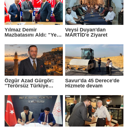
Yılmaz Demir
Veysi Duyan'dan
Mazbatasını Aldı: "Yeni
MARTİD'e Ziyaret
Gelmedik, Yeniden
Geldik"
Özgür Azad Gürgör:
Savur'da 45 Derece'de
"Terörsüz Türkiye
Hizmete devam
Protokolü Mardin
Turizmi İçin Yeni Bir
Dönemin Başlangıcıdır"