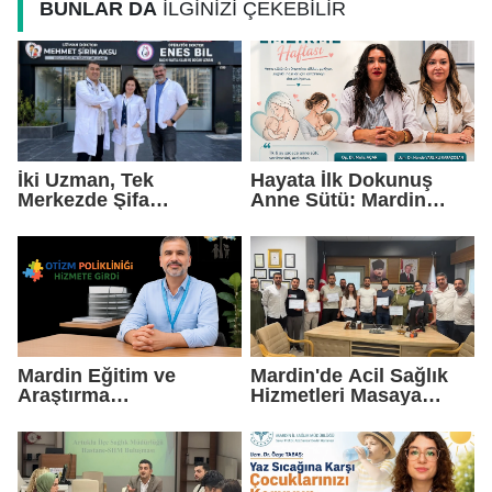
BUNLAR DA
İLGİNİZİ ÇEKEBİLİR
İki Uzman, Tek
Hayata İlk Dokunuş
Merkezde Şifa
Anne Sütü: Mardin
Dağıtacak
EAH'den Anlamlı
Farkındalık Çağrısı
Mardin Eğitim ve
Mardin'de Acil Sağlık
Araştırma
Hizmetleri Masaya
Hastanesi'nde Otizm
Yatırıldı
Polikliniği Hizmete
Girdi