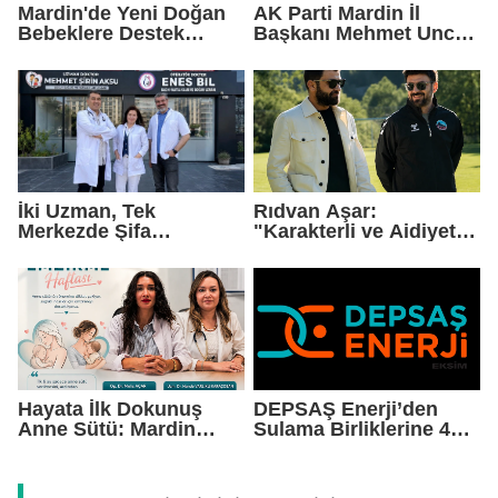
Mardin'de Yeni Doğan
AK Parti Mardin İl
Bebeklere Destek
Başkanı Mehmet Uncu:
Paketi
"Doğayı Korumak,
Geleceğimizi
Korumaktır"
İki Uzman, Tek
Rıdvan Aşar:
Merkezde Şifa
"Karakterli ve Aidiyet
Dağıtacak
Duygusu Yüksek Bir
Kadro Kuruyoruz"
Hayata İlk Dokunuş
DEPSAŞ Enerji’den
Anne Sütü: Mardin
Sulama Birliklerine 48
EAH'den Anlamlı
Saatlik Can Suyu
Farkındalık Çağrısı