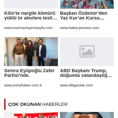
Kilis’te nargile kömürü
Başkan Özdemir’den
yüklü tır alevlere teslim
Yaz Kur’an Kursu
oldu
öğrencilerine ziyaret
www.marmarisyenisayfa.com
www.haberyenisoz.com
Semra Eyüpoğlu Zafer
ABD Başkanı Trump,
Partisi’nde.
doğumla vatandaşlığa
yönelik kısıtlamaları
genişleten
www.eshahaber.com.tr
www.dikgazete.com
kararnameler imzaladı
ÇOK OKUNAN
HABERLER