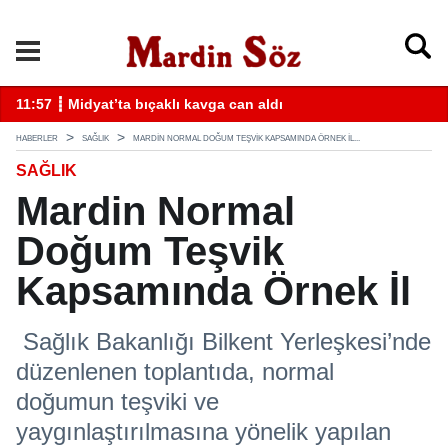
k
11:57 ┋ Midyat’ta bıçaklı kavga can aldı
11
HABERLER
SAĞLIK
MARDIN NORMAL DOĞUM TEŞVIK KAPSAMINDA ÖRNEK İL...
SAĞLIK
Mardin Normal
Doğum Teşvik
Kapsamında Örnek İl
Sağlık Bakanlığı Bilkent Yerleşkesi’nde
düzenlenen toplantıda, normal
doğumun teşviki ve
yaygınlaştırılmasına yönelik yapılan