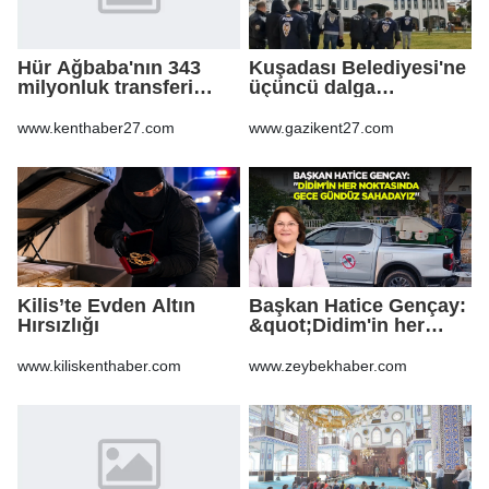
Hür Ağbaba'nın 343
Kuşadası Belediyesi'ne
milyonluk transferi
üçüncü dalga
MASAK raporunda! Veli
operasyon
Ağbaba'ya milyonlar
www.kenthaber27.com
www.gazikent27.com
gitmiş
Kilis’te Evden Altın
Başkan Hatice Gençay:
Hırsızlığı
&quot;Didim'in her
noktasında gece
gündüz
www.kiliskenthaber.com
www.zeybekhaber.com
sahadayız&quot;