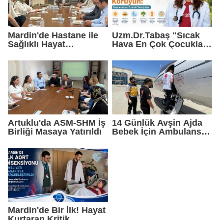
Mardin'de Hastane ile
Uzm.Dr.Tabaş "Sıcak
Sağlıklı Hayat
Hava En Çok Çocukları
Merkezleri Arasında
Vuruyor"
Güç Birliği
Artuklu'da ASM-SHM İş
14 Günlük Avşin Ajda
Birliği Masaya Yatırıldı
Bebek İçin Ambulans
Uçak Mardin'den
Havalandı
Mardin'de Bir İlk! Hayat
Kurtaran Kritik