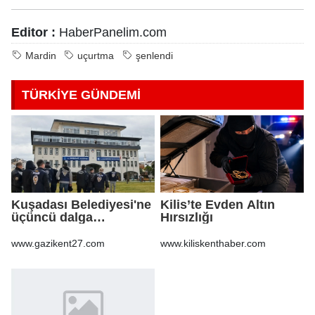
Editor :
HaberPanelim.com
Mardin
uçurtma
şenlendi
TÜRKİYE GÜNDEMİ
Kuşadası Belediyesi'ne
Kilis’te Evden Altın
üçüncü dalga
Hırsızlığı
operasyon
www.gazikent27.com
www.kiliskenthaber.com