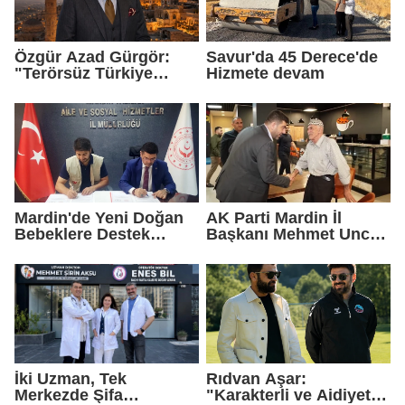
Özgür Azad Gürgör:
Savur'da 45 Derece'de
"Terörsüz Türkiye
Hizmete devam
Protokolü Mardin
Turizmi İçin Yeni Bir
Dönemin Başlangıcıdır"
Mardin'de Yeni Doğan
AK Parti Mardin İl
Bebeklere Destek
Başkanı Mehmet Uncu:
Paketi
"Doğayı Korumak,
Geleceğimizi
Korumaktır"
İki Uzman, Tek
Rıdvan Aşar:
Merkezde Şifa
"Karakterli ve Aidiyet