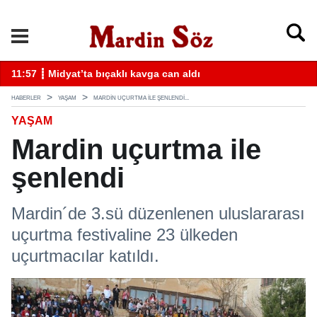
k
11:57 ┋ Midyat’ta bıçaklı kavga can aldı
11
HABERLER
YAŞAM
MARDIN UÇURTMA ILE ŞENLENDI...
YAŞAM
Mardin uçurtma ile
şenlendi
Mardin´de 3.sü düzenlenen uluslararası
uçurtma festivaline 23 ülkeden
uçurtmacılar katıldı.