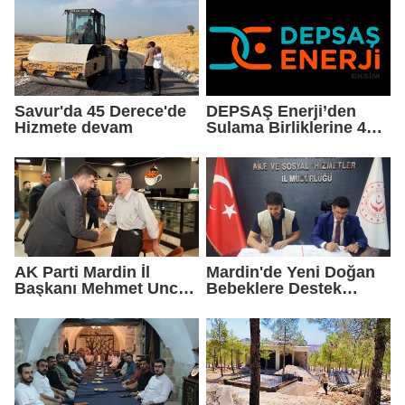
Savur'da 45 Derece'de
DEPSAŞ Enerji’den
Hizmete devam
Sulama Birliklerine 48
Saatlik Can Suyu
AK Parti Mardin İl
Mardin'de Yeni Doğan
Başkanı Mehmet Uncu:
Bebeklere Destek
"Doğayı Korumak,
Paketi
Geleceğimizi
Korumaktır"