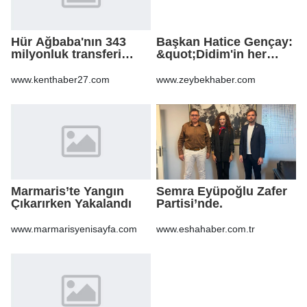
Hür Ağbaba'nın 343
Başkan Hatice Gençay:
milyonluk transferi
&quot;Didim'in her
MASAK raporunda! Veli
noktasında gece
Ağbaba'ya milyonlar
gündüz
www.kenthaber27.com
www.zeybekhaber.com
gitmiş
sahadayız&quot;
Marmaris’te Yangın
Semra Eyüpoğlu Zafer
Çıkarırken Yakalandı
Partisi’nde.
www.marmarisyenisayfa.com
www.eshahaber.com.tr