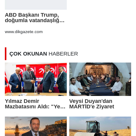
ABD Başkanı Trump,
doğumla vatandaşlığa
yönelik kısıtlamaları
genişleten
www.dikgazete.com
kararnameler imzaladı
ÇOK OKUNAN
HABERLER
Yılmaz Demir
Veysi Duyan'dan
Mazbatasını Aldı: "Yeni
MARTİD'e Ziyaret
Gelmedik, Yeniden
Geldik"