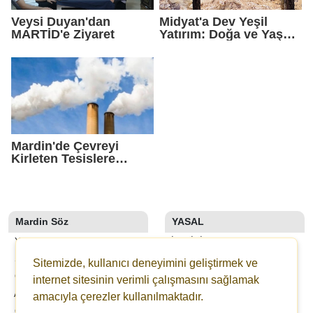
Veysi Duyan'dan
Midyat'a Dev Yeşil
MARTİD'e Ziyaret
Yatırım: Doğa ve Yaşam
Kompleksi Yükseliyor
Mardin'de Çevreyi
Kirleten Tesislere
Rekor Ceza: 2,6 Milyon
TL Yaptırım
Mardin Söz
YASAL
YAZARLAR
İLETIŞIM
SON DAKİKA
KÜNYE
Sitemizde, kullanıcı deneyimini geliştirmek ve
GALERİLER
YAYIN İLKELERI
internet sitesinin verimli çalışmasını sağlamak
ANKETLER
KURALLAR
amacıyla çerezler kullanılmaktadır.
GAZETELER
GIZLILIK