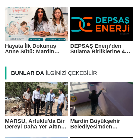
Dağıtacak
Duygusu Yüksek Bir
Kadro Kuruyoruz"
Hayata İlk Dokunuş
DEPSAŞ Enerji’den
Anne Sütü: Mardin
Sulama Birliklerine 48
EAH'den Anlamlı
Saatlik Can Suyu
Farkındalık Çağrısı
BUNLAR DA
İLGİNİZİ ÇEKEBİLİR
MARSU, Artuklu'da Bir
Mardin Büyükşehir
Dereyi Daha Yer Altına
Belediyesi'nden
Alıyor
Okullarda Yaz Mesaisi