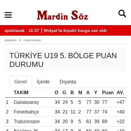
k
11:57 ┋ Midyat’ta bıçaklı kavga can aldı
11
ANASAYFA
PUAN DURUMU
TÜRKIYE U19 5. BÖLGE PUAN
DURUMU
Genel
İçerde
Dışarda
TAKIM
O
G
B
M
A
Y
Puan
AV.
1
Galatasaray
34
24
5
5
77
30
77
+47
2
Fenerbahçe
34
21
11
2
77
37
74
+40
3
Trabzonspor
34
20
9
5
61
39
69
+22