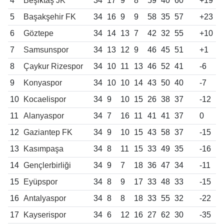
4
Beşiktaş JK
34
17
9
8
59
40
60
+19
5
Başakşehir FK
34
16
9
9
58
35
57
+23
6
Göztepe
34
14
13
7
42
32
55
+10
7
Samsunspor
34
13
12
9
46
45
51
+1
8
Çaykur Rizespor
34
10
11
13
46
52
41
-6
9
Konyaspor
34
10
10
14
43
50
40
-7
10
Kocaelispor
34
9
10
15
26
38
37
-12
11
Alanyaspor
34
7
16
11
41
41
37
0
12
Gaziantep FK
34
9
10
15
43
58
37
-15
13
Kasımpaşa
34
8
11
15
33
49
35
-16
14
Gençlerbirliği
34
9
7
18
36
47
34
-11
15
Eyüpspor
34
8
9
17
33
48
33
-15
16
Antalyaspor
34
8
8
18
33
55
32
-22
17
Kayserispor
34
6
12
16
27
62
30
-35