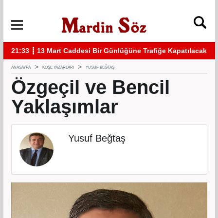
acak
11:57 ┋ Midyat’ta bıçaklı kavga can aldı
11:
ANASAYFA
KÖŞE YAZARLARI
YUSUF BEĞTAŞ
Özgeçil ve Bencil
Yaklaşımlar
Yusuf Beğtaş