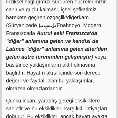
Fiziksel sağlığımızı sürdüren hücrelerimizin
canlı ve güçlü kalması, içsel şefkatimizi
harekete geçiren özgeçlik/diğerkam
(Süryanicede
ܐܢܚܢܝܐ
/Enahnoyo, Modern
Fransızcada
Autrui eski Fransızca'da
"diğer" anlamına gelen ve kendisi de
Latince "diğer" anlamına gelen alter'den
gelen autre teriminden gelişmiştir
)
veya
basit/ince yaklaşımların aktif olmasına
bağlıdır. Hayatın akışı içinde son derece
değerli ve faydalı olan bu yaklaşımlar,
olmazsa olmazlardandır.
Çünkü insan, yaratılış gereği eksikliklere
sahiptir ve bu eksiklikler, karşılıklı ihtiyaçları
doğurur. Bu eksiklikler, ancak hayatı ayakta