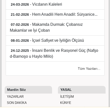
- Vicdanın Kaleleri
24-03-2026
- Hem Anadili Hem Anadil: Süryanice...
21-02-2026
- Makamda Durmak: Çobansız
07-02-2026
Makamlar ve İyi Çoban
- İçsel Safiyet ve İyiliğin Ölçüsü
08-01-2026
- İnsani Benlik ve Rasyonel Güç (Nafşo
24-12-2025
d-Barnoşo u Haylo Mlilo)
Tüm Yazıları...
Mardin Söz
YASAL
YAZARLAR
İLETIŞIM
SON DAKİKA
KÜNYE
GALERİLER
YAYIN İLKELERI