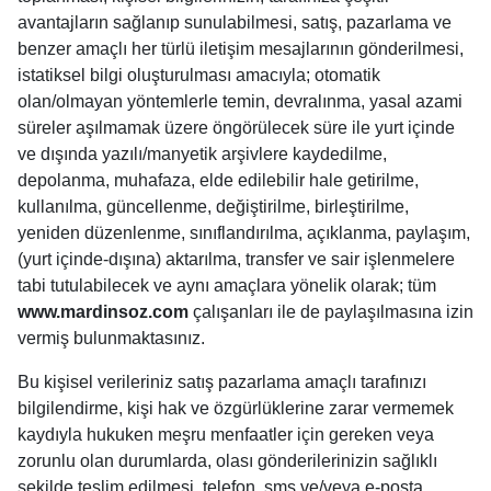
avantajların sağlanıp sunulabilmesi, satış, pazarlama ve
benzer amaçlı her türlü iletişim mesajlarının gönderilmesi,
istatiksel bilgi oluşturulması amacıyla; otomatik
olan/olmayan yöntemlerle temin, devralınma, yasal azami
süreler aşılmamak üzere öngörülecek süre ile yurt içinde
ve dışında yazılı/manyetik arşivlere kaydedilme,
depolanma, muhafaza, elde edilebilir hale getirilme,
kullanılma, güncellenme, değiştirilme, birleştirilme,
yeniden düzenlenme, sınıflandırılma, açıklanma, paylaşım,
(yurt içinde-dışına) aktarılma, transfer ve sair işlenmelere
tabi tutulabilecek ve aynı amaçlara yönelik olarak; tüm
www.mardinsoz.com
çalışanları ile de paylaşılmasına izin
vermiş bulunmaktasınız.
Bu kişisel verileriniz satış pazarlama amaçlı tarafınızı
bilgilendirme, kişi hak ve özgürlüklerine zarar vermemek
kaydıyla hukuken meşru menfaatler için gereken veya
zorunlu olan durumlarda, olası gönderilerinizin sağlıklı
şekilde teslim edilmesi, telefon, sms ve/veya e-posta,