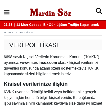
1:33 ┋ 13 Mart Caddesi Bir Günlüğüne Trafiğe Kapatılacak
11:57 
ANASAYFA
VERI POLITIKASI
VERI POLITIKASI
6698 sayılı Kişisel Verilerin Korunması Kanunu ("KVKK")
uyarınca,
www.mardinsoz.com
olarak kişisel verilerinizi
güvenliği konusunda azami özeni göstermekteyiz. KVKK
kapsamında sizleri bilgilendirmek isteriz.
Kişisel verilerinize ilişkin
KVKK uyarınca "kimliği belirli veya belirlenebilir gerçek
kişiye ilişkin her türlü bilgi" kişisel veridir. Bu bağlamda
işbu sayımla sınırlı kalmamak kaydıyla size daha iyi hizmet