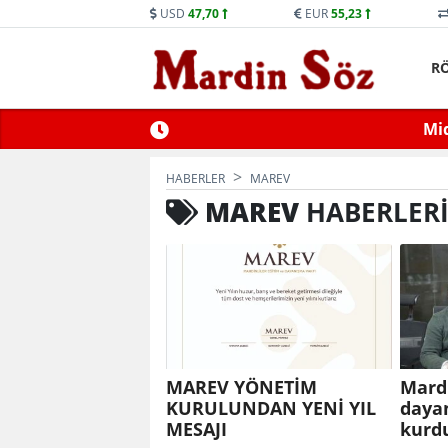
USD
47,70
EUR
55,23
R
ne Trafiğe Kapatılacak
Mid
HABERLER
MAREV
MAREV
HABERLER
MAREV YÖNETİM
Mardi
KURULUNDAN YENİ YIL
daya
MESAJI
kurd