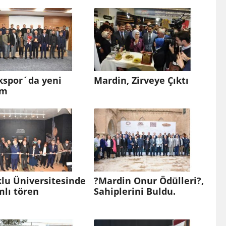
kspor´da yeni
Mardin, Zirveye Çıktı
em
lu Üniversitesinde
?Mardin Onur Ödülleri?,
mlı tören
Sahiplerini Buldu.