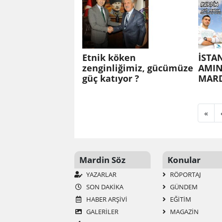
Etnik köken
İSTA
zenginliğimiz, gücümüze
AMI
güç katıyor ?
MARD
«
Mardin Söz
Konular
YAZARLAR
RÖPORTAJ
SON DAKİKA
GÜNDEM
HABER ARŞİVİ
EĞİTİM
GALERİLER
MAGAZİN