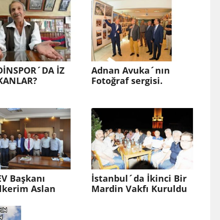
İNSPOR´DA İZ
Adnan Avuka´nın
KANLAR?
Fotoğraf sergisi.
V Başkanı
İstanbul´da İkinci Bir
lkerim Aslan
Mardin Vakfı Kuruldu