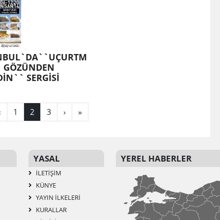
NBUL`DA``UÇURTM
N GÖZÜNDEN
İN`` SERGİSİ
‹
1
2
3
›
»
YASAL
YEREL HABERLER
İLETIŞIM
KÜNYE
YAYIN İLKELERI
KURALLAR