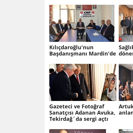
Kılıçdaroğlu'nun
Sağlı
Başdanışmanı Mardin'de
dön
Gazeteci ve Fotoğraf
Artuk
Sanatçısı Adanan Avuka,
anla
Tekirdağ´da sergi açtı