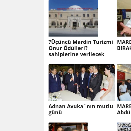
?Üçüncü Mardin Turizmi
MARD
Onur Ödülleri?
BIRA
sahiplerine verilecek
Adnan Avuka´nın mutlu
MARE
günü
Abdü