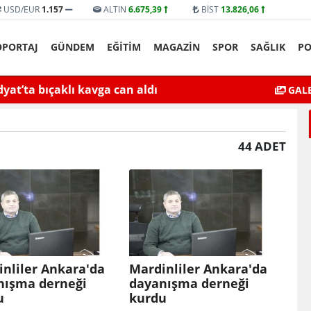
USD/EUR
1.157
ALTIN
6.675,39
BİST
13.826,06
ÖPORTAJ
GÜNDEM
EĞİTİM
MAGAZİN
SPOR
SAĞLIK
PO
yat’ta bıçaklı kavga can aldı
Mardin’de Ceza İn
GALE
I
44 ADET
nliler Ankara'da
Mardinliler Ankara'da
nışma derneği
dayanışma derneği
u
kurdu