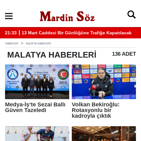
si Bir Günlüğüne Trafiğe Kapatılacak
11:57 ┋ Midyat’ta bıçaklı k
HABERLER
MALATYA HABERLERI
MALATYA
HABERLERI
136 ADET
Medya-İş’te Sezai Ballı
Volkan Bekiroğlu:
Güven Tazeledi
Rotasyonlu bir
kadroyla çıktık