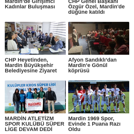
Mardin’de Girişimci
CHP Genel Başkanı
Kadınlar Buluşması
Özgür Özel, Mardin'de
düğüne katıldı
CHP Heyetinden,
Afyon Sandıklı’dan
Mardin Büyükşehir
Mardin’e Gönül
Belediyesine Ziyaret
köprüsü
MARDİN ATLETİZM
Mardin 1969 Spor,
SPOR KULÜBÜ SÜPER
Evinde 1 Puana Razı
LİGE DEVAM DEDİ
Oldu