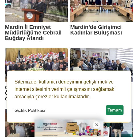
Mardin İl Emniyet
Mardin’de Girişimci
Müdürlüğü'ne Cebrail
Kadınlar Buluşması
Buğday Atandı
Sitemizde, kullanıcı deneyimini geliştirmek ve
CHP Genel Başkanı
CHP Heyetinden,
internet sitesinin verimli çalışmasını sağlamak
Özgür Özel, Mardin'de
Mardin Büyükşehir
amacıyla çerezler kullanılmaktadır.
düğüne katıldı
Belediyesine Ziyaret
Tamam
Gizlilik Politikası