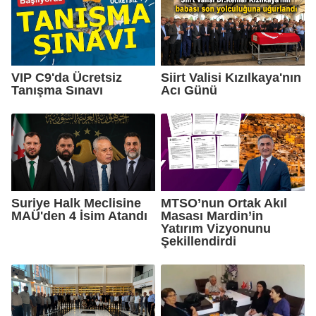
VIP C9'da Ücretsiz
Siirt Valisi Kızılkaya'nın
Tanışma Sınavı
Acı Günü
Suriye Halk Meclisine
MTSO’nun Ortak Akıl
MAÜ'den 4 İsim Atandı
Masası Mardin’in
Yatırım Vizyonunu
Şekillendirdi