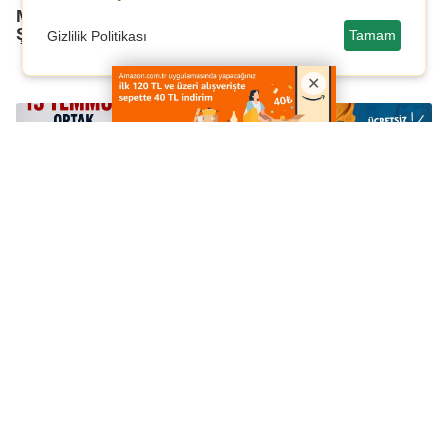
Mardin'de 15 Temmuz
Vali Akkoyun: "15
Şehitleri Dualarla Anıldı
Temmuz, Milletimizin
Tamam
Gizlilik Politikası
Yazdığı Kahramanlık
Destanıdır"
Kerimoğlu: "15
VIP C9'da Ücretsiz
Temmuz, Ortak
Tanışma Sınavı
Geleceğimizi Korumak
İçin Verilen Tarihi Bir
Sınavdı"