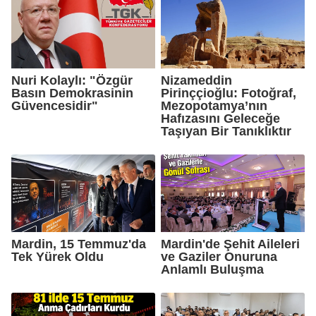
Nuri Kolaylı: "Özgür
Nizameddin
Basın Demokrasinin
Pirinççioğlu: Fotoğraf,
Güvencesidir"
Mezopotamya’nın
Hafızasını Geleceğe
Taşıyan Bir Tanıklıktır
Mardin, 15 Temmuz'da
Mardin'de Şehit Aileleri
Tek Yürek Oldu
ve Gaziler Onuruna
Anlamlı Buluşma