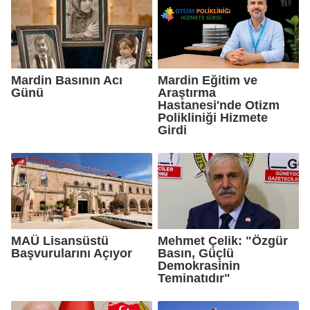
Mardin Basının Acı
Mardin Eğitim ve
Günü
Araştırma
Hastanesi'nde Otizm
Polikliniği Hizmete
Girdi
MAÜ Lisansüstü
Mehmet Çelik: "Özgür
Başvurularını Açıyor
Basın, Güçlü
Demokrasinin
Teminatıdır"