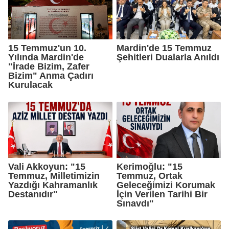
15 Temmuz'un 10.
Mardin'de 15 Temmuz
Yılında Mardin'de
Şehitleri Dualarla Anıldı
"İrade Bizim, Zafer
Bizim" Anma Çadırı
Kurulacak
Vali Akkoyun: "15
Kerimoğlu: "15
Temmuz, Milletimizin
Temmuz, Ortak
Yazdığı Kahramanlık
Geleceğimizi Korumak
Destanıdır"
İçin Verilen Tarihi Bir
Sınavdı"