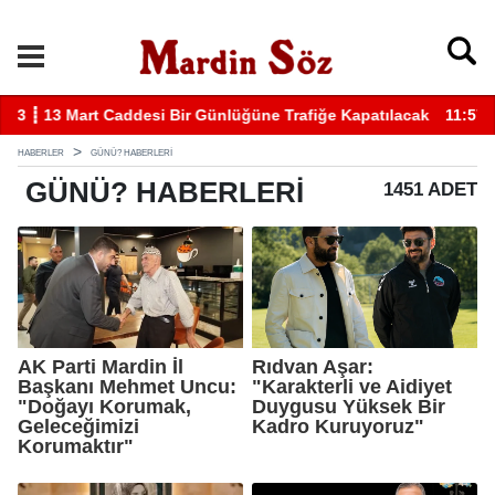
k
11:57 ┋ Midyat’ta bıçaklı kavga can aldı
11
HABERLER
GÜNÜ? HABERLERI
GÜNÜ?
HABERLERI
1451 ADET
AK Parti Mardin İl
Rıdvan Aşar:
Başkanı Mehmet Uncu:
"Karakterli ve Aidiyet
"Doğayı Korumak,
Duygusu Yüksek Bir
Geleceğimizi
Kadro Kuruyoruz"
Korumaktır"