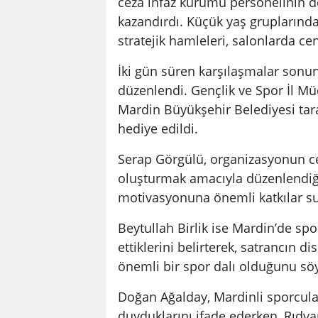
ceza infaz kurumu personelinin d
kazandırdı. Küçük yaş gruplarında
stratejik hamleleri, salonlarda c
İki gün süren karşılaşmalar sonun
düzenlendi. Gençlik ve Spor İl Mü
Mardin Büyükşehir Belediyesi tara
hediye edildi.
Serap Görgülü, organizasyonun cez
oluşturmak amacıyla düzenlendiğini
motivasyonuna önemli katkılar su
Beytullah Birlik ise Mardin’de s
ettiklerini belirterek, satrancın d
önemli bir spor dalı olduğunu söy
Doğan Ağalday, Mardinli sporcu
duyduklarını ifade ederken, Rıdva