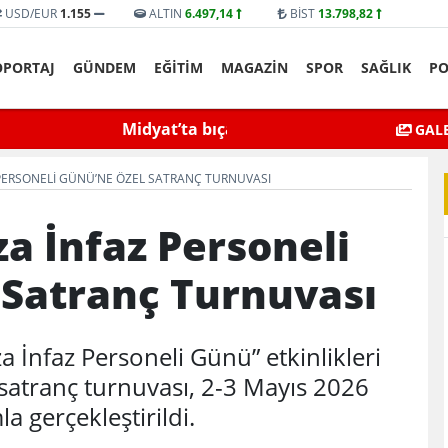
USD/EUR
1.155
ALTIN
6.497,14
BİST
13.798,82
ÖPORTAJ
GÜNDEM
EĞİTİM
MAGAZİN
SPOR
SAĞLIK
PO
yat’ta bıçaklı kavga can aldı
Mardin’de Ceza İn
GALE
PERSONELI GÜNÜ’NE ÖZEL SATRANÇ TURNUVASI
a İnfaz Personeli
 Satranç Turnuvası
a İnfaz Personeli Günü” etkinlikleri
atranç turnuvası, 2-3 Mayıs 2026
a gerçekleştirildi.