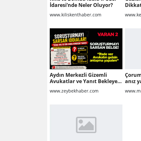
İdaresi’nde Neler Oluyor?
Dikka
Group
www.kiliskenthaber.com
www.ke
Yapıla
Aydın Merkezli Gizemli
Çorum
Avukatlar ve Yanıt Bekleyen
anız y
Sorular
www.zeybekhaber.com
www.ma