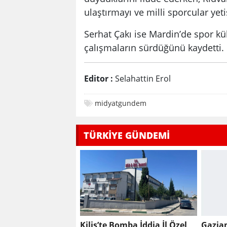
ulaştırmayı ve milli sporcular yeti
Serhat Çakı ise Mardin’de spor k
çalışmaların sürdüğünü kaydetti.
Editor :
Selahattin Erol
midyatgundem
TÜRKİYE GÜNDEMİ
Kilis’te Bomba İddia İl Özel
Gazia