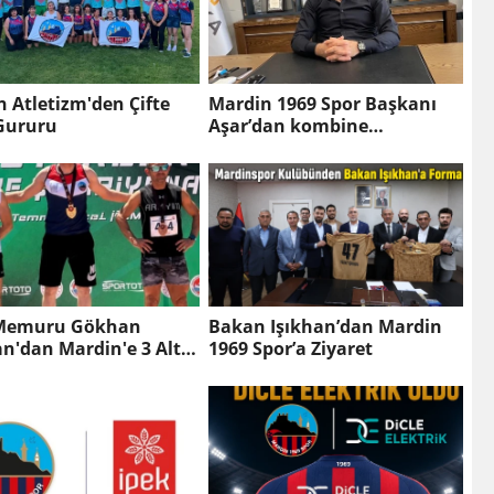
 Atletizm'den Çifte
Mardin 1969 Spor Başkanı
 Gururu
Aşar’dan kombine
satışlarına tepki: “Bu takım
Mardin’indir”
 Memuru Gökhan
Bakan Işıkhan’dan Mardin
n'dan Mardin'e 3 Altın
1969 Spor’a Ziyaret
ya