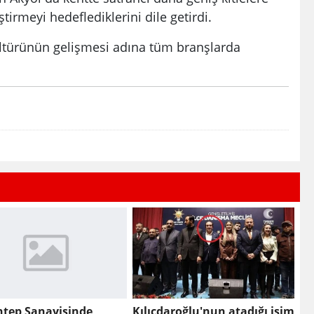
ştirmeyi hedeflediklerini dile getirdi.
ültürünün gelişmesi adına tüm branşlarda
ntep Sanayisinde
Kılıçdaroğlu'nun atadığı isim