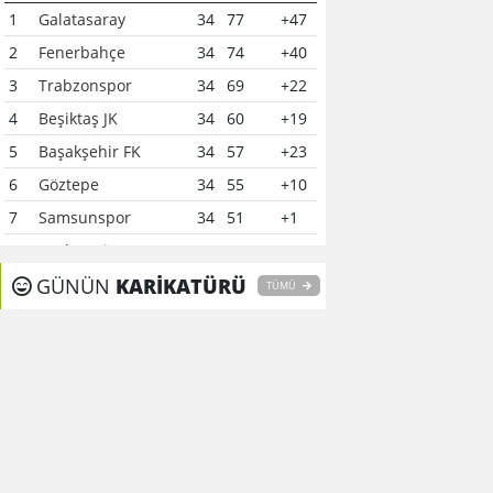
1
Galatasaray
34
77
+47
2
Fenerbahçe
34
74
+40
3
Trabzonspor
34
69
+22
4
Beşiktaş JK
34
60
+19
5
Başakşehir FK
34
57
+23
6
Göztepe
34
55
+10
7
Samsunspor
34
51
+1
8
Çaykur Rizespor
34
41
-6
9
GÜNÜN
Konyaspor
KARİKATÜRÜ
34
40
-7
TÜMÜ
10
Kocaelispor
34
37
-12
11
Alanyaspor
34
37
0
12
Gaziantep FK
34
37
-15
13
Kasımpaşa
34
35
-16
14
Gençlerbirliği
34
34
-11
15
Eyüpspor
34
33
-15