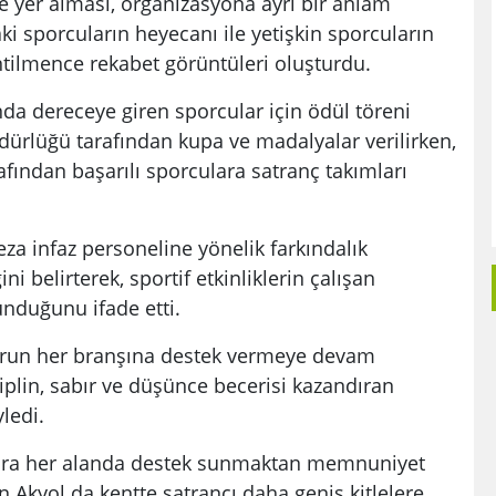
e yer alması, organizasyona ayrı bir anlam
ki sporcuların heyecanı ile yetişkin sporcuların
entilmence rekabet görüntüleri oluşturdu.
da dereceye giren sporcular için ödül töreni
dürlüğü tarafından kupa ve madalyalar verilirken,
fından başarılı sporculara satranç takımları
a infaz personeline yönelik farkındalık
 belirterek, sportif etkinliklerin çalışan
nduğunu ifade etti.
porun her branşına destek vermeye devam
isiplin, sabır ve düşünce becerisi kazandıran
ledi.
lara her alanda destek sunmaktan memnuniyet
n Akyol da kentte satrancı daha geniş kitlelere