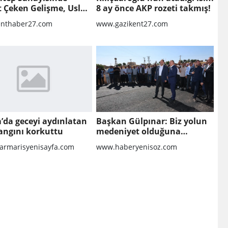
t Çeken Gelişme, Uslu
8 ay önce AKP rozeti takmış!
 Finansal Yeniden
nthaber27.com
www.gazikent27.com
ndırma Sürecine Girdi
’da geceyi aydınlatan
Başkan Gülpınar: Biz yolun
angını korkuttu
medeniyet olduğuna
inanıyoruz
rmarisyenisayfa.com
www.haberyenisoz.com