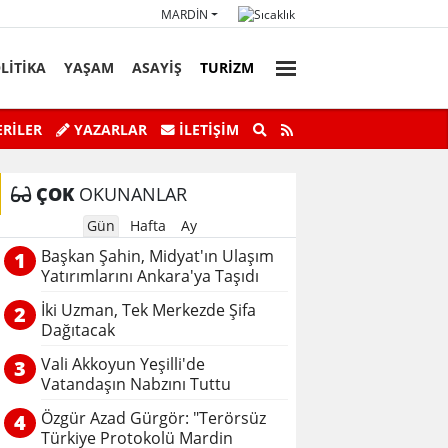
MARDIN
LİTİKA
YAŞAM
ASAYİŞ
TURİZM
faz Personeli Günü’ne Özel Satranç
Savur’da “Sky Adve
RİLER
YAZARLAR
İLETIŞIM
Turnuvası
ÇOK
OKUNANLAR
Gün
Hafta
Ay
Başkan Şahin, Midyat'ın Ulaşım
1
Yatırımlarını Ankara'ya Taşıdı
İki Uzman, Tek Merkezde Şifa
2
Dağıtacak
Vali Akkoyun Yeşilli'de
3
Vatandaşın Nabzını Tuttu
Özgür Azad Gürgör: "Terörsüz
4
Türkiye Protokolü Mardin