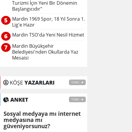
Turizmi İçin Yeni Bir Dönemin
Başlangıcıdır"
Mardin 1969 Spor, 18 Yıl Sonra 1.
5
Lig'e Hazır
Mardin TSO'da Yeni Nesil Hizmet
6
Mardin Büyükşehir
7
Belediyesi'nden Okullarda Yaz
Mesaisi
KÖŞE
YAZARLARI
TÜMÜ
ANKET
TÜMÜ
Sosyal medyaya mı internet
medyasına mı
güveniyorsunuz?