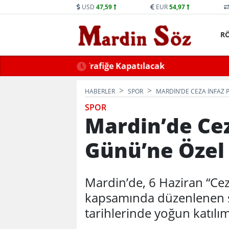
USD
47,59
EUR
54,97
R
ne Trafiğe Kapatılacak
Mid
HABERLER
SPOR
MARDIN’DE CEZA İNFAZ 
SPOR
Mardin’de Cez
Günü’ne Özel
Mardin’de, 6 Haziran “Cez
kapsamında düzenlenen s
tarihlerinde yoğun katılıml