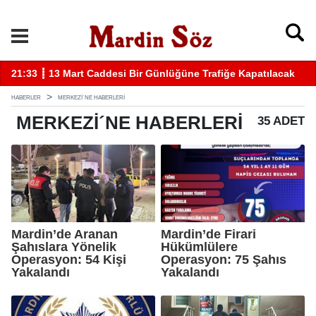
k
11:57 ┋ Midyat’ta bıçaklı kavga can aldı
11
HABERLER
MERKEZI´NE HABERLERI
MERKEZI´NE
HABERLERI
35 ADET
Mardin’de Aranan
Mardin’de Firari
Şahıslara Yönelik
Hükümlülere
Operasyon: 54 Kişi
Operasyon: 75 Şahıs
Yakalandı
Yakalandı