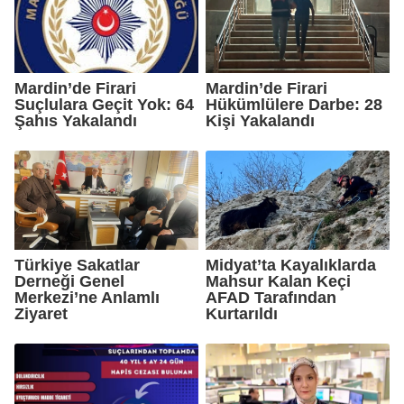
Mardin’de Firari
Mardin’de Firari
Suçlulara Geçit Yok: 64
Hükümlülere Darbe: 28
Şahıs Yakalandı
Kişi Yakalandı
Türkiye Sakatlar
Midyat’ta Kayalıklarda
Derneği Genel
Mahsur Kalan Keçi
Merkezi’ne Anlamlı
AFAD Tarafından
Ziyaret
Kurtarıldı