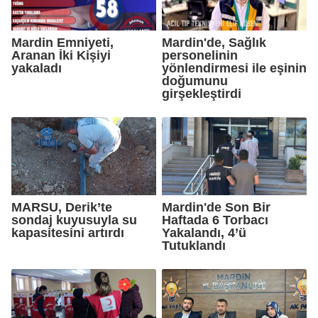
Mardin Emniyeti,
Mardin'de, Sağlık
Aranan İki Kişiyi
personelinin
yakaladı
yönlendirmesi ile eşinin
doğumunu
girşekleştirdi
MARSU, Derik’te
Mardin'de Son Bir
sondaj kuyusuyla su
Haftada 6 Torbacı
kapasitesini artırdı
Yakalandı, 4’ü
Tutuklandı