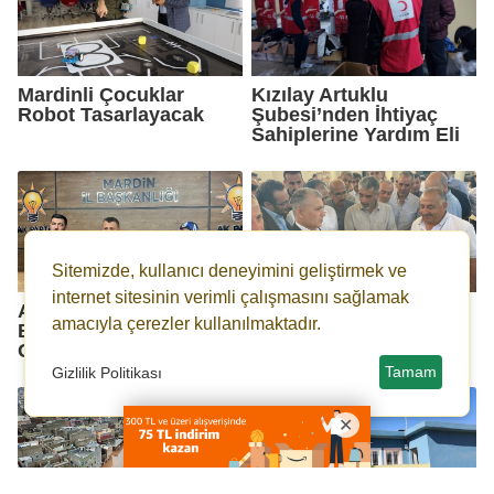
Mardinli Çocuklar
Kızılay Artuklu
Robot Tasarlayacak
Şubesi’nden İhtiyaç
Sahiplerine Yardım Eli
Sitemizde, kullanıcı deneyimini geliştirmek ve
internet sitesinin verimli çalışmasını sağlamak
Ak Parti Mardin İl
Mardin'de İlk Arpa
amacıyla çerezler kullanılmaktadır.
Başkan Vahap Alma
Hasadı
Görevini Bıraktı
Tamam
Gizlilik Politikası