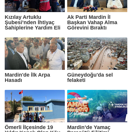
Kızılay Artuklu
Ak Parti Mardin İl
Şubesi’nden İhtiyaç
Başkan Vahap Alma
Sahiplerine Yardım Eli
Görevini Bıraktı
Mardin'de İlk Arpa
Güneydoğu'da sel
Hasadı
felaketi
Ömerli İlçesinde 19
Mardin’de Yamaç