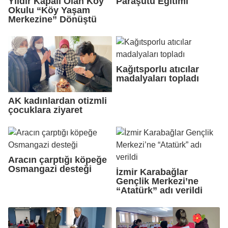
Yıldır Kapalı Olan Köy
Paraşütü Eğitimi
Okulu “Köy Yaşam
Merkezine” Dönüştü
Kağıtsporlu atıcılar
madalyaları topladı
AK kadınlardan otizmli
çocuklara ziyaret
Aracın çarptığı köpeğe
Osmangazi desteği
İzmir Karabağlar
Gençlik Merkezi’ne
“Atatürk” adı verildi