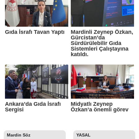
Gıda İsrafı Tavan Yaptı
Mardinli Zeynep Özkan,
Gürcistan’da
Sürdürülebilir Gıda
Sistemleri Çalıştayına
katıldı.
Ankara’da Gıda İsrafı
Midyatlı Zeynep
Sergisi
Özkan’a önemli görev
Mardin Söz
YASAL