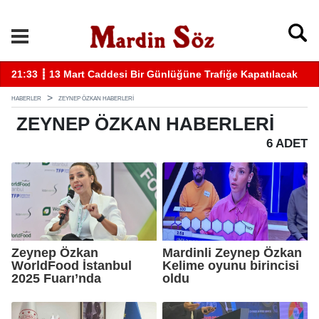
21:33 ┋ 13 Mart Caddesi Bir Günlüğüne Trafiğe Kapatılacak
11
HABERLER
ZEYNEP ÖZKAN HABERLERI
ZEYNEP ÖZKAN
HABERLERI
6 ADET
Zeynep Özkan
Mardinli Zeynep Özkan
WorldFood İstanbul
Kelime oyunu birincisi
2025 Fuarı’nda
oldu