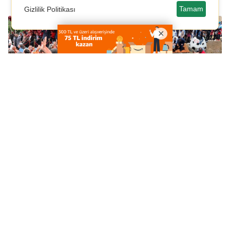
Tamam
Gizlilik Politikası
Gülün Kokusu,
OYAK Çimento’dan
Festivalin Coşkusu
Marmara Denizi’ne
Isparta'yı Sardı
Sürdürülebilir Gelecek
Yatırımı
Ilısu Kaplıcaları İçin
USİAD’dan Dünya
Yeni Vizyon
Çevre Günü Mesajı