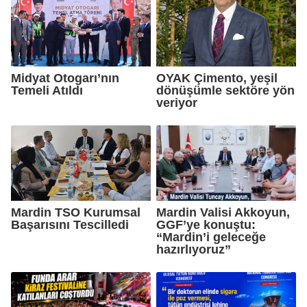
Midyat Otogarı’nın
OYAK Çimento, yeşil
Temeli Atıldı
dönüşümle sektöre yön
veriyor
Mardin TSO Kurumsal
Mardin Valisi Akkoyun,
Başarısını Tescilledi
GGF’ye konuştu:
“Mardin’i geleceğe
hazırlıyoruz”