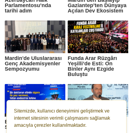
Parlamentosu’nda
Gaziantep’ten Dünyaya
tarihi adım
Açılan Dev Ekosistem
Mardin'de Uluslararası
Funda Arar Rüzgârı
Genç Akademisyenler
Yeşilli’de Esti: On
Sempozyumu
Binler Aynı Ezgide
Buluştu
Sitemizde, kullanıcı deneyimini geliştirmek ve
internet sitesinin verimli çalışmasını sağlamak
Bir Doktorun Elindeki
Mardin Turizmde
amacıyla çerezler kullanılmaktadır.
Sigara,Reklamdır!
Zirvede, Hedef
Sürdürülebilir Başarı