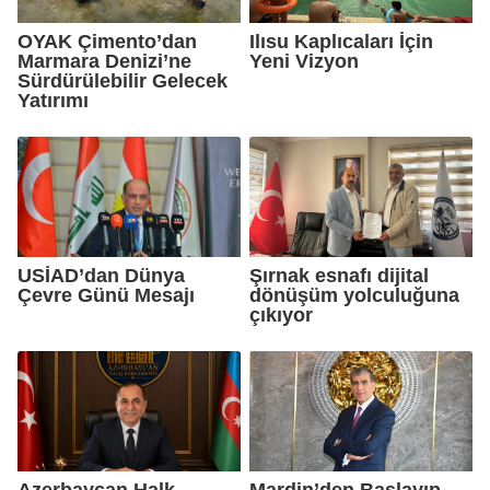
OYAK Çimento’dan
Ilısu Kaplıcaları İçin
Marmara Denizi’ne
Yeni Vizyon
Sürdürülebilir Gelecek
Yatırımı
USİAD’dan Dünya
Şırnak esnafı dijital
Çevre Günü Mesajı
dönüşüm yolculuğuna
çıkıyor
Azerbaycan Halk
Mardin’den Başlayıp