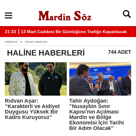
cak
11:57 ┋ Midyat’ta bıçaklı kavga can aldı
HABERLER
HALINE HABERLERI
HALINE
HABERLERI
744 ADET
Rıdvan Aşar:
Tahir Aydoğan:
"Karakterli ve Aidiyet
"Nusaybin Sınır
Duygusu Yüksek Bir
Kapısı'nın Açılması
Kadro Kuruyoruz"
Mardin ve Bölge
Ekonomisi İçin Tarihi
Bir Adım Olacak"