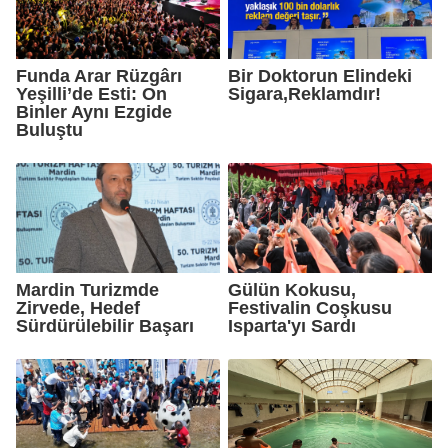
Funda Arar Rüzgârı
Bir Doktorun Elindeki
Yeşilli’de Esti: On
Sigara,Reklamdır!
Binler Aynı Ezgide
Buluştu
Mardin Turizmde
Gülün Kokusu,
Zirvede, Hedef
Festivalin Coşkusu
Sürdürülebilir Başarı
Isparta'yı Sardı