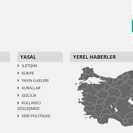
YASAL
YEREL HABERLER
İLETIŞIM
KÜNYE
YAYIN İLKELERI
KURALLAR
GIZLILIK
KULLANICI
SÖZLEŞMESI
VERI POLITIKASI