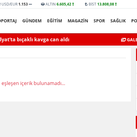
USD/EUR
1.153
ALTIN
6.605,42
BİST
13.808,08
ÖPORTAJ
GÜNDEM
EĞİTİM
MAGAZİN
SPOR
SAĞLIK
PO
yat’ta bıçaklı kavga can aldı
Mardin’de Ceza İn
GALE
 eşleşen içerik bulunamadı...