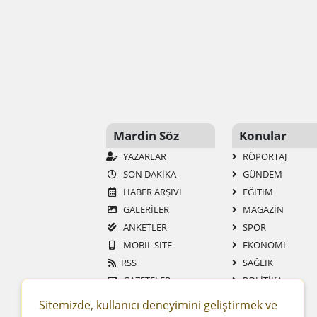
Mardin Söz
Konular
YAZARLAR
RÖPORTAJ
SON DAKİKA
GÜNDEM
HABER ARŞİVİ
EĞİTİM
GALERİLER
MAGAZİN
ANKETLER
SPOR
MOBİL SİTE
EKONOMİ
RSS
SAĞLIK
GAZETELER
POLİTİKA
SİTENE EKLE
TEKNOLOJİ
Sitemizde, kullanıcı deneyimini geliştirmek ve
YAŞAM