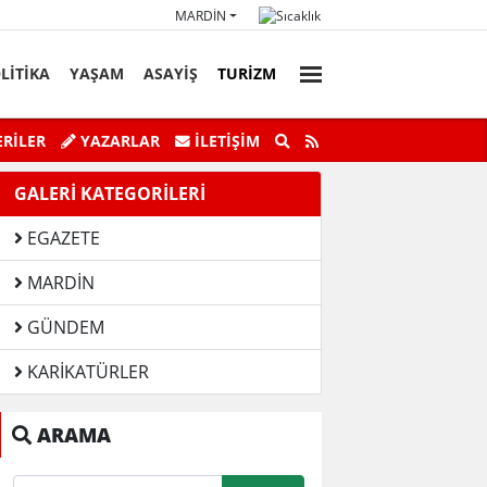
MARDIN
LİTİKA
YAŞAM
ASAYİŞ
TURİZM
faz Personeli Günü’ne Özel Satranç
Savur’da “Sky Adve
RİLER
YAZARLAR
İLETIŞIM
Turnuvası
GALERİ KATEGORİLERİ
EGAZETE
MARDIN
GÜNDEM
KARIKATÜRLER
ARAMA