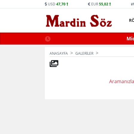
USD
47,70
EUR
55,02
R
ne Trafiğe Kapatılacak
Mid
ANASAYFA
GALERİLER
Aramanızla