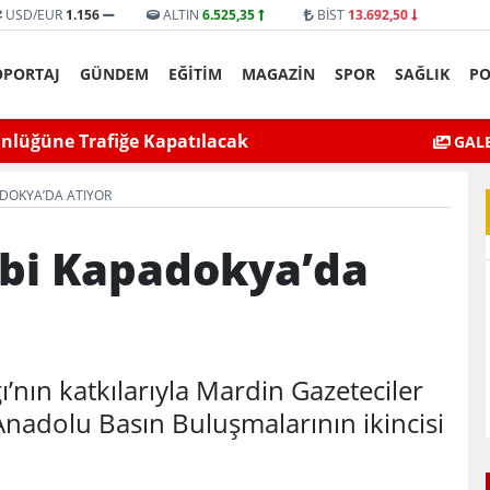
USD/EUR
1.156
ALTIN
6.525,35
BİST
13.692,50
ÖPORTAJ
GÜNDEM
EĞİTİM
MAGAZİN
SPOR
SAĞLIK
PO
yat’ta bıçaklı kavga can aldı
Mardin’de Ceza İn
GALE
DOKYA’DA ATIYOR
bi Kapadokya’da
’nın katkılarıyla Mardin Gazeteciler
Anadolu Basın Buluşmalarının ikincisi