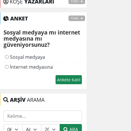
KÖŞE
YAZARLARI
TÜMÜ
ANKET
TÜMÜ
Sosyal medyaya mı internet
medyasına mı
güveniyorsunuz?
Sosyal medyaya
İnternet medyasına
ARŞİV
ARAMA
ARA