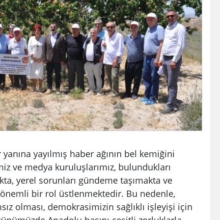
r yanına yayılmış haber ağının bel kemiğini
miz ve medya kuruluşlarımız, bulundukları
kta, yerel sorunları gündeme taşımakta ve
önemli bir rol üstlenmektedir. Bu nedenle,
ız olması, demokrasimizin sağlıklı işleyişi için
ünümüzde Anadolu basını çeşitli zorluklarla