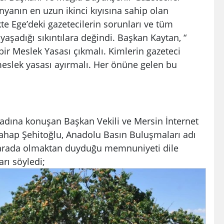
yanın en uzun ikinci kıyısına sahip olan
ikte Ege’deki gazetecilerin sorunları ve tüm
aşadığı sıkıntılara değindi. Başkan Kaytan, “
bir Meslek Yasası çıkmalı. Kimlerin gazeteci
meslek yasası ayırmalı. Her önüne gelen bu
adına konuşan Başkan Vekili ve Mersin İnternet
Vahap Şehitoğlu, Anadolu Basın Buluşmaları adı
r arada olmaktan duyduğu memnuniyeti dile
rı söyledi;