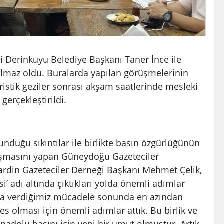
ti Derinkuyu Belediye Başkanı Taner İnce ile
maz oldu. Buralarda yapılan görüşmelerinin
uristik geziler sonrası akşam saatlerinde mesleki
 gerçekleştirildi.
unduğu sıkıntılar ile birlikte basın özgürlüğünün
onuşmasını yapan Güneydoğu Gazeteciler
rdin Gazeteciler Derneği Başkanı Mehmet Çelik,
’ adı altında çıktıkları yolda önemli adımlar
urda verdiğimiz mücadele sonunda en azından
es olması için önemli adımlar attık. Bu birlik ve
adolu basını için yeni bir umut olmuştur. Artık