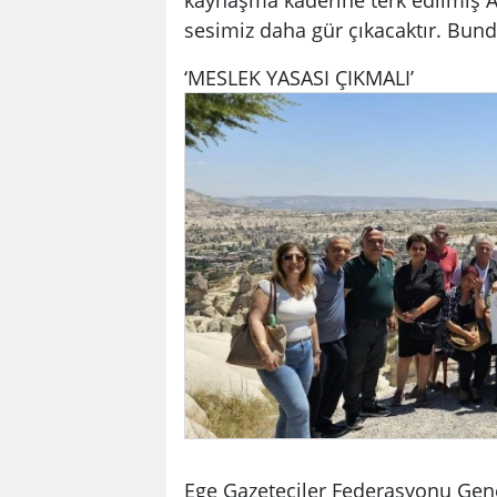
sesimiz daha gür çıkacaktır. Bun
‘MESLEK YASASI ÇIKMALI’
Ege Gazeteciler Federasyonu Gen