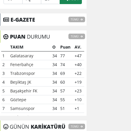
E-GAZETE
TÜMÜ
PUAN
DURUMU
TÜMÜ
TAKIM
O
Puan
AV.
1
Galatasaray
34
77
+47
2
Fenerbahçe
34
74
+40
3
Trabzonspor
34
69
+22
4
Beşiktaş JK
34
60
+19
5
Başakşehir FK
34
57
+23
6
Göztepe
34
55
+10
7
Samsunspor
34
51
+1
8
Çaykur Rizespor
34
41
-6
9
GÜNÜN
Konyaspor
KARİKATÜRÜ
34
40
-7
TÜMÜ