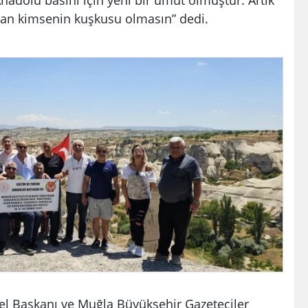
dan kimsenin kuşkusu olmasın” dedi.
el Başkanı ve Muğla Büyükşehir Gazeteciler