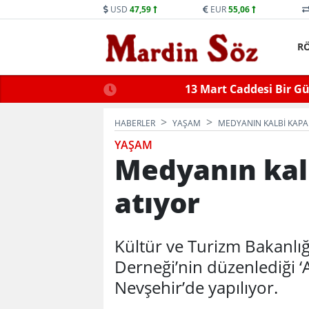
USD
47,59
EUR
55,06
R
ne Trafiğe Kapatılacak
Mid
HABERLER
YAŞAM
MEDYANIN KALBI KAPA
YAŞAM
Medyanın kal
atıyor
Kültür ve Turizm Bakanlığı
Derneği’nin düzenlediği ‘
Nevşehir’de yapılıyor.