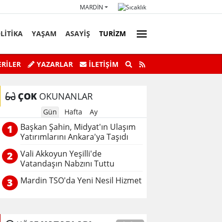
MARDIN
LİTİKA
YAŞAM
ASAYİŞ
TURİZM
faz Personeli Günü’ne Özel Satranç
Savur’da “Sky Adve
RİLER
YAZARLAR
İLETIŞIM
Turnuvası
ÇOK
OKUNANLAR
Gün
Hafta
Ay
Başkan Şahin, Midyat'ın Ulaşım
1
Yatırımlarını Ankara'ya Taşıdı
Vali Akkoyun Yeşilli'de
2
Vatandaşın Nabzını Tuttu
Mardin TSO'da Yeni Nesil Hizmet
3