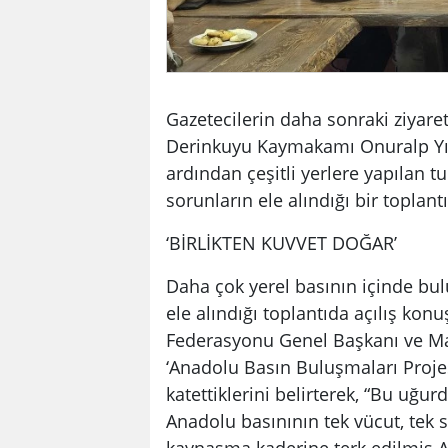
Gazetecilerin daha sonraki ziyare
Derinkuyu Kaymakamı Onuralp Yıl
ardından çeşitli yerlere yapılan t
sorunların ele alındığı bir toplantı
‘BİRLİKTEN KUVVET DOĞAR’
Daha çok yerel basının içinde bul
ele alındığı toplantıda açılış k
Federasyonu Genel Başkanı ve Ma
‘Anadolu Basın Buluşmaları Projesi
katettiklerini belirterek, “Bu uğ
Anadolu basınının tek vücut, tek s
kaynaşma kaderine terk edilmiş An