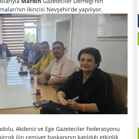
kılarıyla
Mardin
Gazeteciler Derneği’nin
ları’nın ikincisi Nevşehir’de yapılıyor.
dolu, Akdeniz ve Ege Gazeteciler Federasyonu
birçok ilin cemiyet başkanının katıldığı etkinlik