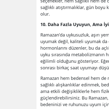
seçenekler, hem sağlıklı hem de dü
sağlıklı atıştırmalıklar, gün boyu 
olur.
10. Daha Fazla Uyuyun, Ama İy
Ramazan’da uykusuzluk, aşırı yeme
uyumak değil, kaliteli uyumak da ö
hormonlarını düzenler, bu da açlık
uyku sırasında metabolizmanın h
eğilimli olduğunu gösteriyor. Eğ
sonrası birkaç saat uyumayı düş
Ramazan hem bedensel hem de man
sağlıklı alışkanlıklar edinmek, b
ama etkili değişikliklerle hem fizi
güçlendirebilirsiniz. Bu Ramazan, 
bedeninizi ve ruhunuzu uyum içi