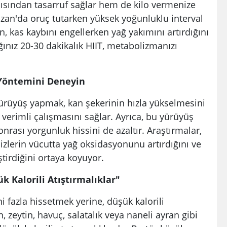
ısından tasarruf sağlar hem de kilo vermenize
zan'da oruç tutarken yüksek yoğunluklu interval
in, kas kaybını engellerken yağ yakımını artırdığını
ğınız 20-30 dakikalık HIIT, metabolizmanızı
" Yöntemini Deneyin
 yürüyüş yapmak, kan şekerinin hızla yükselmesini
erimli çalışmasını sağlar. Ayrıca, bu yürüyüş
nrası yorgunluk hissini de azaltır. Araştırmalar,
izlerin vücutta yağ oksidasyonunu artırdığını ve
tirdiğini ortaya koyuyor.
k Kalorili Atıştırmalıklar"
ni fazla hissetmek yerine, düşük kalorili
n, zeytin, havuç, salatalık veya naneli ayran gibi