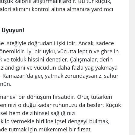
şük kalorili atıştırmalıklardır. Bu tür küçük,
kalori alımını kontrol altına almanıza yardımcı
i Uyuyun!
 isteğiyle doğrudan ilişkilidir. Ancak, sadece
nemlidir. İyi bir uyku, vücutta leptin ve ghrelin
 ve tokluk hissini denetler. Çalışmalar, derin
ızlandığını ve vücudun daha fazla yağ yakmaya
er Ramazan'da geç yatmak zorundaysanız, sahur
ünün.
evi bir dönüşüm fırsatıdır. Oruç tutarken
edeninizi olduğu kadar ruhunuzu da besler. Küçük
ksel hem de zihinsel sağlığınızı
kilo vermekle birlikte içsel dengeyi bulmak,
nde tutmak için mükemmel bir fırsat.