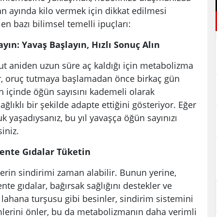
an ayında kilo vermek için dikkat edilmesi
en bazı bilimsel temelli ipuçları:
yın: Yavaş Başlayın, Hızlı Sonuç Alın
ut aniden uzun süre aç kaldığı için metabolizma
lar, oruç tutmaya başlamadan önce birkaç gün
 içinde öğün sayısını kademeli olarak
ıklı bir şekilde adapte ettiğini gösteriyor. Eğer
uk yaşadıysanız, bu yıl yavaşça öğün sayınızı
iniz.
mente Gıdalar Tüketin
lerin sindirimi zaman alabilir. Bunun yerine,
te gıdalar, bağırsak sağlığını destekler ve
r, lahana turşusu gibi besinler, sindirim sistemini
emlerini önler, bu da metabolizmanın daha verimli