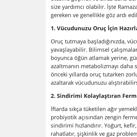
size yardımcı olabilir. İşte Ramaz
gereken ve genellikle göz ardı edil
1. Vücudunuzu Oruç İçin Hazırla
Oruç tutmaya başladığınızda, vüc
yavaşlayabilir. Bilimsel çalışma
boyunca öğün atlamak yerine, gün
azaltmanın metabolizmayı daha sağl
önceki yıllarda oruç tutarken zorl
azaltarak vücudunuzu alıştırabilirs
2. Sindirimi Kolaylaştıran Fer
İftarda sıkça tüketilen ağır yemek
probiyotik açısından zengin fermen
sindirimi hızlandırır. Yoğurt, kefi
rahatlatır, şişkinlik ve gaz probl