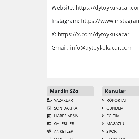
Website:
https://dytoykukacar.c
Instagram:
https://www.instagra
X:
https://x.com/dytoykukacar
Gmail:
info@dytoykukacar.com
Mardin Söz
Konular
YAZARLAR
RÖPORTAJ
SON DAKİKA
GÜNDEM
HABER ARŞİVİ
EĞİTİM
GALERİLER
MAGAZİN
ANKETLER
SPOR