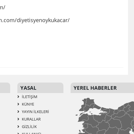
om/
m.com/diyetisyenoykukacar/
YASAL
YEREL HABERLER
İLETIŞIM
KÜNYE
YAYIN İLKELERI
KURALLAR
GIZLILIK