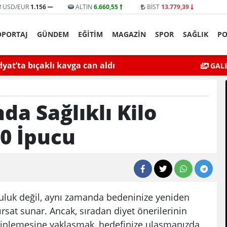
USD/EUR
1.156
ALTIN
6.660,55
BİST
13.779,39
ÖPORTAJ
GÜNDEM
EĞİTİM
MAGAZİN
SPOR
SAĞLIK
PO
yat’ta bıçaklı kavga can aldı
Mardin’de Ceza İn
GALE
a Sağlıklı Kilo
0 İpucu
uluk değil, aynı zamanda bedeninize yeniden
rsat sunar. Ancak, sıradan diyet önerilerinin
rinlemesine yaklaşmak, hedefinize ulaşmanızda