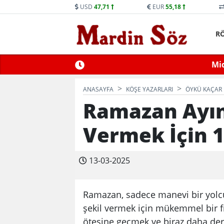
USD
47,71
EUR
55,18
R
ne Trafiğe Kapatılacak
Mid
ANASAYFA
KÖŞE YAZARLARI
ÖYKÜ KAÇAR
Ramazan Ayınd
Vermek İçin 1
13-03-2025
Ramazan, sadece manevi bir yolc
şekil vermek için mükemmel bir fı
ötesine geçmek ve biraz daha de