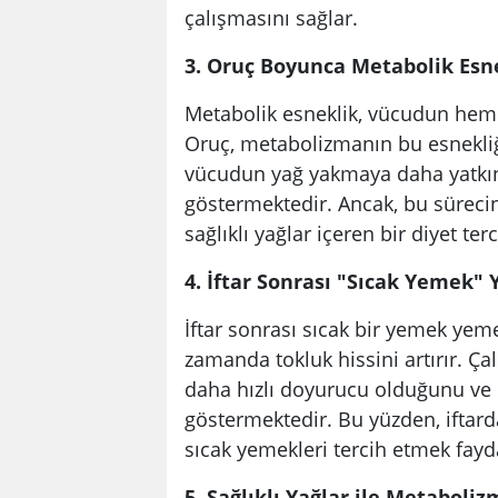
çalışmasını sağlar.
3. Oruç Boyunca Metabolik Esne
Metabolik esneklik, vücudun hem
Oruç, metabolizmanın bu esnekliğin
vücudun yağ yakmaya daha yatkın h
göstermektedir. Ancak, bu sürecin
sağlıklı yağlar içeren bir diyet te
4. İftar Sonrası "Sıcak Yemek"
İftar sonrası sıcak bir yemek yem
zamanda tokluk hissini artırır. Ç
daha hızlı doyurucu olduğunu ve d
göstermektedir. Bu yüzden, iftard
sıcak yemekleri tercih etmek faydal
5. Sağlıklı Yağlar ile Metaboliz