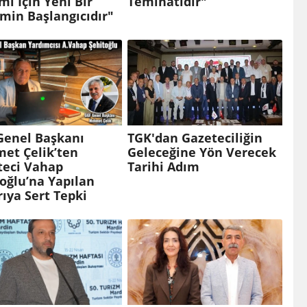
mi İçin Yeni Bir
Teminatıdır"
min Başlangıcıdır"
Genel Başkanı
TGK'dan Gazeteciliğin
et Çelik’ten
Geleceğine Yön Verecek
teci Vahap
Tarihi Adım
oğlu’na Yapılan
rıya Sert Tepki