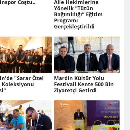
nspor Coştu..
Aile Hekimlerine
Yönelik “Tütün
Bağımlılığı” Eğitim
Programı
Gerçekleştirildi
n'de "Sarar Özel
Mardin Kültür Yolu
p Koleksiyonu
Festivali Kente 500 Bin
si"
Ziyaretçi Getirdi