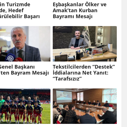
in Turizmde
Eşbaşkanlar Ölker ve
de, Hedef
Amak’tan Kurban
rülebilir Başarı
Bayramı Mesajı
Genel Başkanı
Tekstilcilerden “Destek”
k'ten Bayram Mesajı
İddialarına Net Yanıt:
“Tarafsızız”