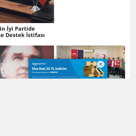
n İyi Partide
e Destek İstifası
Kızılay Mardin
Şubesinde Yönetim
değişikliği