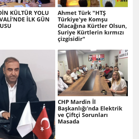
İN KÜLTÜR YOLU
Ahmet Türk "HTŞ
İVALİ’NDE İLK GÜN
Türkiye'ye Komşu
KUSU
Olacağına Kürtler Olsun,
Suriye Kürtlerin kırmızı
çizgisidir"
CHP Mardin İl
Başkanlığı’nda Elektrik
ve Çiftçi Sorunları
Masada