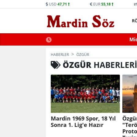
USD
47,71
EUR
55,18
R
ne Trafiğe Kapatılacak
Mid
HABERLER
ÖZGÜR
ÖZGÜR
HABERLER
Mardin 1969 Spor, 18 Yıl
Özgü
Sonra 1. Lig'e Hazır
"Terö
Prot