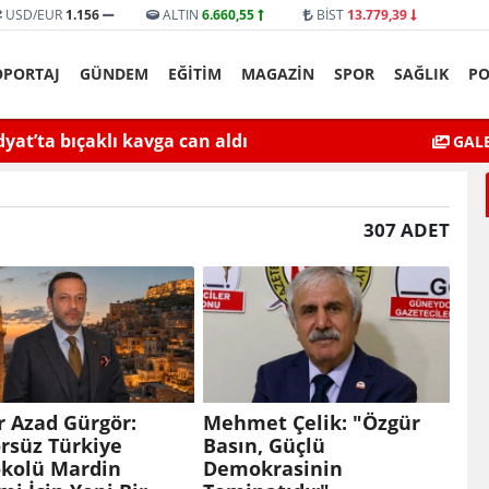
USD/EUR
1.156
ALTIN
6.660,55
BİST
13.779,39
ÖPORTAJ
GÜNDEM
EĞİTİM
MAGAZİN
SPOR
SAĞLIK
PO
yat’ta bıçaklı kavga can aldı
Mardin’de Ceza İn
GALE
I
307 ADET
r Azad Gürgör:
Mehmet Çelik: "Özgür
rsüz Türkiye
Basın, Güçlü
okolü Mardin
Demokrasinin