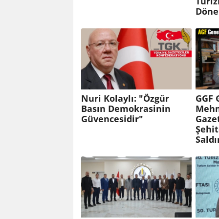
Turiz
Döne
Nuri Kolaylı: "Özgür
GGF 
Basın Demokrasinin
Mehm
Güvencesidir"
Gaze
Şehit
Saldı