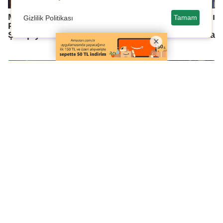
MAÜ Öğrencisinden
Yeşilli Belediye Başkanı
Tamam
Gizlilik Politikası
Pickleball’da Türkiye
Demir Kiraz Festivali
Şampiyonluğu
hakkında Açıklamalarda
Bulundu
MASA TENİSİNDE
Mardin 1969 Spor, son
MERİT GRUP REAL
5 maçta 5 galibiyet
MARDİN RÜZGARI ESTİ
Mardin 1969 Spor
Mardin 1969 Spor,