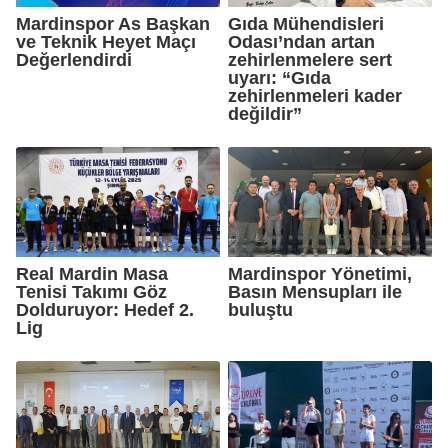
Mardinspor As Başkan
Gıda Mühendisleri
ve Teknik Heyet Maçı
Odası’ndan artan
Değerlendirdi
zehirlenmelere sert
uyarı: “Gıda
zehirlenmeleri kader
değildir”
Real Mardin Masa
Mardinspor Yönetimi,
Tenisi Takımı Göz
Basın Mensupları ile
Dolduruyor: Hedef 2.
buluştu
Lig