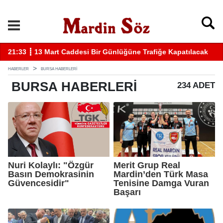
k
11:57 ┋ Midyat’ta bıçaklı kavga can aldı
11
HABERLER
BURSA HABERLERI
BURSA
HABERLERI
234 ADET
Nuri Kolaylı: "Özgür
Merit Grup Real
Basın Demokrasinin
Mardin’den Türk Masa
Güvencesidir"
Tenisine Damga Vuran
Başarı