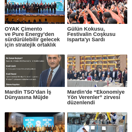
OYAK Çimento
Gülün Kokusu,
ve Pure Energy’den
Festivalin Coşkusu
sürdürülebilir gelecek
Isparta'yı Sardı
için stratejik ortaklık
Mardin TSO’dan İş
Mardin’de “Ekonomiye
Dünyasına Müjde
Yön Verenler” zirvesi
düzenlendi