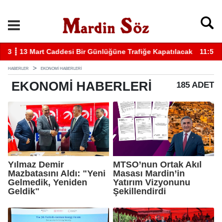
k
11:57 ┋ Midyat’ta bıçaklı kavga can aldı
11
HABERLER
EKONOMI HABERLERI
EKONOMI
HABERLERI
185 ADET
Yılmaz Demir
MTSO’nun Ortak Akıl
Mazbatasını Aldı: "Yeni
Masası Mardin’in
Gelmedik, Yeniden
Yatırım Vizyonunu
Geldik"
Şekillendirdi