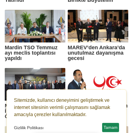
Mardin TSO Temmuz
MAREV’den Ankara’da
ayı meclis toplantısı
unutulmaz dayanışma
yapıldı
gecesi
Sitemizde, kullanıcı deneyimini geliştirmek ve
Mardin TSO’nun Üye
Yeni Yüzyıl Partisi’nden
internet sitesinin verimli çalışmasını sağlamak
İstişare Buluşmaları
“Yeni Başlangıç”
amacıyla çerezler kullanılmaktadır.
Ömerli’de Sürdü
mesajı
Tamam
Gizlilik Politikası