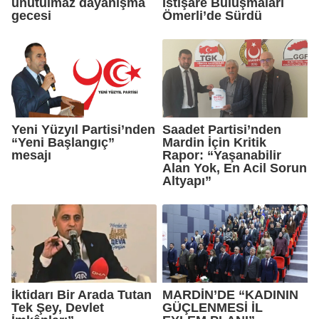
unutulmaz dayanışma
İstişare Buluşmaları
gecesi
Ömerli’de Sürdü
Yeni Yüzyıl Partisi’nden
Saadet Partisi’nden
“Yeni Başlangıç”
Mardin İçin Kritik
mesajı
Rapor: “Yaşanabilir
Alan Yok, En Acil Sorun
Altyapı”
İktidarı Bir Arada Tutan
MARDİN’DE “KADININ
Tek Şey, Devlet
GÜÇLENMESİ İL