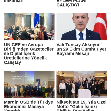
İmkânları”
EYLEM PLANI”
ÇALIŞTAYI
UNICEF ve Avrupa
Vali Tuncay Akkoyun'
Birliği’nden Gazeteciler
un 29 Ekim Cumhuriyet
ile Dijital İçerik
Bayramı Mesajı
Üreticilerine Yönelik
Çalıştay
Mardin OSB’de Türkiye
Nlksoft'tan 19. Yıla Özel
Ekonomisi Masaya
Motto "Gelin İşinizi
Yatırıldı
Birlikte Büyütelim"