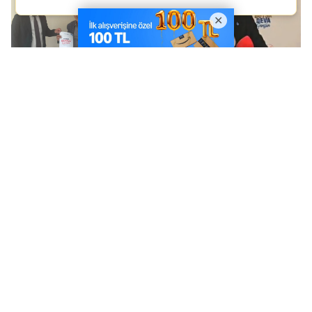
Saadet Partisi’nden
İktidarı Bir Arada Tutan
Mardin İçin Kritik
Tek Şey, Devlet
Rapor: “Yaşanabilir
İmkânları”
Alan Yok, En Acil Sorun
Altyapı”
MARDİN’DE “KADININ
UNICEF ve Avrupa
GÜÇLENMESİ İL
Birliği’nden Gazeteciler
EYLEM PLANI”
ile Dijital İçerik
ÇALIŞTAYI
Üreticilerine Yönelik
Çalıştay