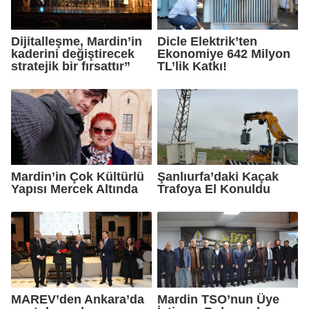
Dijitalleşme, Mardin’in
Dicle Elektrik’ten
kaderini değiştirecek
Ekonomiye 642 Milyon
stratejik bir fırsattır”
TL’lik Katkı!
Mardin’in Çok Kültürlü
Şanlıurfa’daki Kaçak
Yapısı Mercek Altında
Trafoya El Konuldu
MAREV’den Ankara’da
Mardin TSO’nun Üye