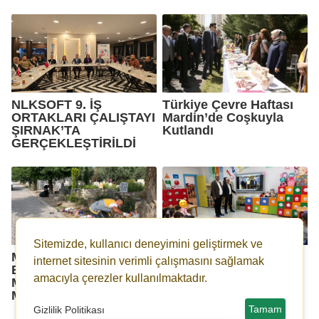
NLKSOFT 9. İŞ
Türkiye Çevre Haftası
ORTAKLARI ÇALIŞTAYI
Mardin’de Coşkuyla
ŞIRNAK’TA
Kutlandı
GERÇEKLEŞTİRİLDİ
Sitemizde, kullanıcı deneyimini geliştirmek ve
Mardin Büyükşehir
Minik Yüreklere Engel
internet sitesinin verimli çalışmasını sağlamak
Belediyesi’nden
Farkındalığı Aşılandı
amacıyla çerezler kullanılmaktadır.
Mezarlıklarda Bayram
Mesaisi
Tamam
Gizlilik Politikası