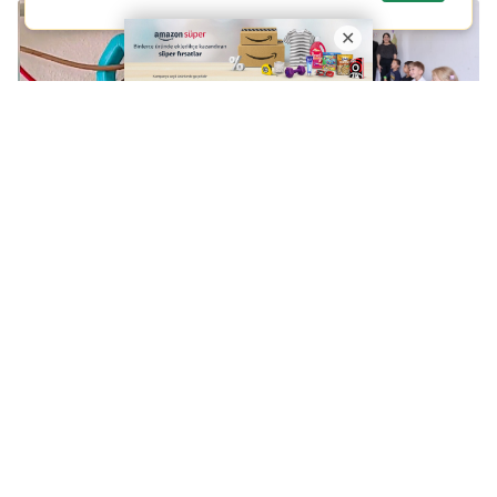
Tutanağı Reddetti,
Mardin Valisi Akkoyun
İkinci Kez Kaçak
Kızıltepe'de ziyaretlerde
Kullanımı Tespit Edildi
bulundu
Ziraat Odası Başkanları
Mardinspor'da, Bursa
Ankara Çıkarma Yaptı
hazırlığı