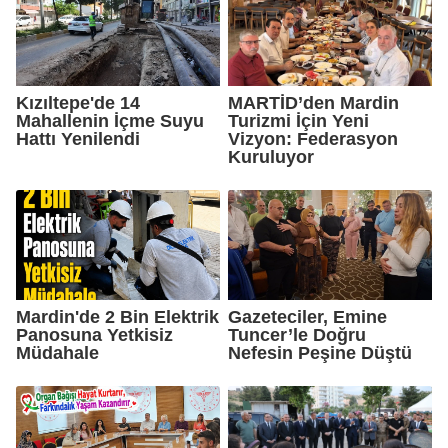
Kızıltepe'de 14
MARTİD’den Mardin
Mahallenin İçme Suyu
Turizmi İçin Yeni
Hattı Yenilendi
Vizyon: Federasyon
Kuruluyor
Mardin'de 2 Bin Elektrik
Gazeteciler, Emine
Panosuna Yetkisiz
Tuncer’le Doğru
Müdahale
Nefesin Peşine Düştü