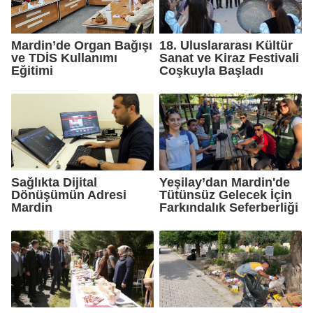
Mardin’de Organ Bağışı
18. Uluslararası Kültür
ve TDİS Kullanımı
Sanat ve Kiraz Festivali
Eğitimi
Coşkuyla Başladı
Sağlıkta Dijital
Yeşilay’dan Mardin'de
Dönüşümün Adresi
Tütünsüz Gelecek İçin
Mardin
Farkındalık Seferberliği