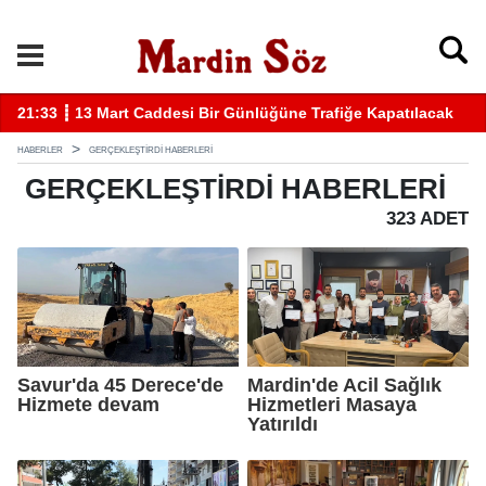
atılacak
11:57 ┋ Midyat’ta bıçaklı kavga can aldı
HABERLER
GERÇEKLEŞTİRDİ HABERLERI
GERÇEKLEŞTİRDİ
HABERLERI
323 ADET
Savur'da 45 Derece'de
Mardin'de Acil Sağlık
Hizmete devam
Hizmetleri Masaya
Yatırıldı