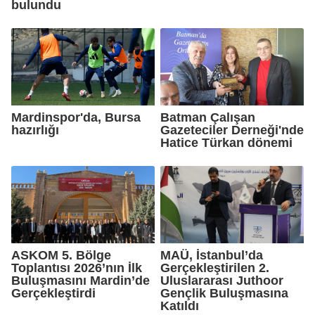
bulundu
Mardinspor'da, Bursa
Batman Çalışan
hazırlığı
Gazeteciler Derneği'nde
Hatice Türkan dönemi
ASKOM 5. Bölge
MAÜ, İstanbul’da
Toplantısı 2026’nın İlk
Gerçekleştirilen 2.
Buluşmasını Mardin’de
Uluslararası Juthoor
Gerçekleştirdi
Gençlik Buluşmasına
Katıldı