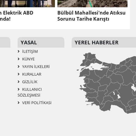
n Elektrik ABD
Bülbül Mahallesi'nde Atıksu
ında!
Sorunu Tarihe Karıştı
YASAL
YEREL HABERLER
İLETIŞIM
KÜNYE
YAYIN İLKELERI
KURALLAR
GIZLILIK
KULLANICI
SÖZLEŞMESI
VERI POLITIKASI