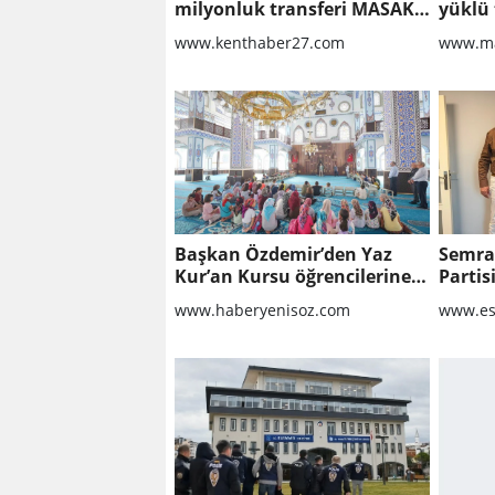
milyonluk transferi MASAK
yüklü 
raporunda! Veli Ağbaba'ya
www.kenthaber27.com
www.ma
milyonlar gitmiş
Başkan Özdemir’den Yaz
Semra
Kur’an Kursu öğrencilerine
Partis
ziyaret
www.haberyenisoz.com
www.es