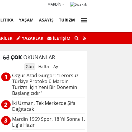
MARDIN
LİTİKA
YAŞAM
ASAYİŞ
TURİZM
faz Personeli Günü’ne Özel Satranç
Savur’da “Sky Adve
RİLER
YAZARLAR
İLETIŞIM
Turnuvası
ÇOK
OKUNANLAR
Gün
Hafta
Ay
Özgür Azad Gürgör: "Terörsüz
1
Türkiye Protokolü Mardin
Turizmi İçin Yeni Bir Dönemin
Başlangıcıdır"
İki Uzman, Tek Merkezde Şifa
2
Dağıtacak
Mardin 1969 Spor, 18 Yıl Sonra 1.
3
Lig'e Hazır