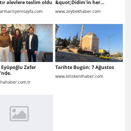
tır alevlere teslim oldu
&quot;Didim'in her
noktasında gece gündüz
rmarisyenisayfa.com
www.zeybekhaber.com
sahadayız&quot;
 Eyüpoğlu Zafer
Tarihte Bugün: 7 Ağustos
i’nde.
www.kiliskenthaber.com
hahaber.com.tr