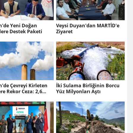
n'de Yeni Doğan
Veysi Duyan'dan MARTİD'e
Bebeklere Destek Paketi
Ziyaret
'de Çevreyi Kirleten
İki Sulama Birliğinin Borcu
ere Rekor Ceza: 2,6
Yüz Milyonları Aştı
 TL Yaptırım