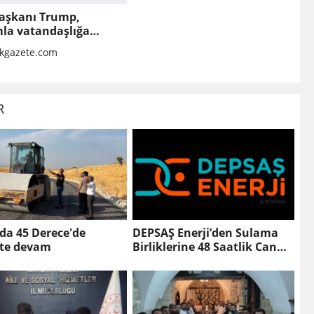
aşkanı Trump,
la vatandaşlığa
k kısıtlamaları
kgazete.com
leten kararnameler
adı
R
da 45 Derece'de
DEPSAŞ Enerji’den Sulama
te devam
Birliklerine 48 Saatlik Can
Suyu