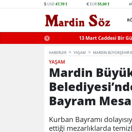
USD
47,70
EUR
55,00
R
ne Trafiğe Kapatılacak
Mid
HABERLER
YAŞAM
MARDIN BÜYÜKŞEHIR B
YAŞAM
Mardin Büyük
Belediyesi’nd
Bayram Mesai
Kurban Bayramı dolayısıy
ettiği mezarlıklarda temiz