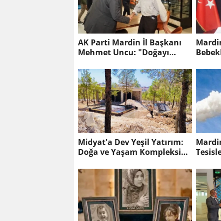
AK Parti Mardin İl Başkanı
Mardi
Mehmet Uncu: "Doğayı
Korumak, Geleceğimizi
Korumaktır"
Midyat'a Dev Yeşil Yatırım:
Mardin
Doğa ve Yaşam Kompleksi
Tesisl
Yükseliyor
Milyon