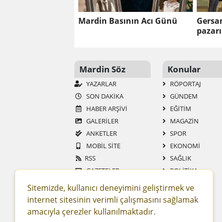
Mardin Basının Acı Günü
Gersa
pazar
Mardin Söz
Konular
YAZARLAR
RÖPORTAJ
SON DAKİKA
GÜNDEM
HABER ARŞİVİ
EĞİTİM
GALERİLER
MAGAZİN
ANKETLER
SPOR
MOBİL SİTE
EKONOMİ
RSS
SAĞLIK
GAZETELER
POLİTİKA
SİTENE EKLE
TEKNOLOJİ
Sitemizde, kullanıcı deneyimini geliştirmek ve
YAŞAM
internet sitesinin verimli çalışmasını sağlamak
ASAYİŞ
amacıyla çerezler kullanılmaktadır.
DÜNYA