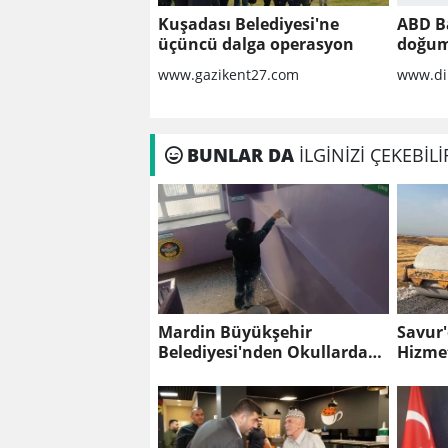
Kuşadası Belediyesi'ne
ABD B
üçüncü dalga operasyon
doğum
yöneli
www.gazikent27.com
www.di
geniş
imzal
BUNLAR DA
İLGİNİZİ ÇEKEBİLİ
Mardin Büyükşehir
Savur'
Belediyesi'nden Okullarda
Hizme
Yaz Mesaisi