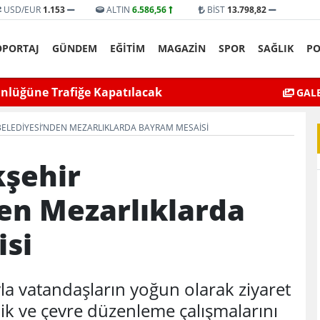
USD/EUR
1.153
ALTIN
6.586,56
BİST
13.798,82
ÖPORTAJ
GÜNDEM
EĞİTİM
MAGAZİN
SPOR
SAĞLIK
PO
yat’ta bıçaklı kavga can aldı
Mardin’de Ceza İn
GALE
ELEDIYESI’NDEN MEZARLIKLARDA BAYRAM MESAISI
şehir
en Mezarlıklarda
si
la vatandaşların yoğun olarak ziyaret
lik ve çevre düzenleme çalışmalarını