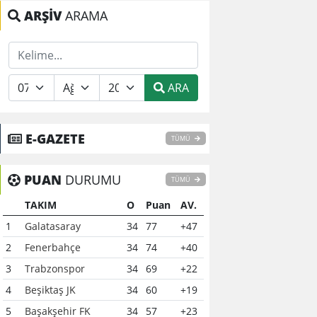
ARŞİV
ARAMA
ARA
E-GAZETE
TÜMÜ
PUAN
DURUMU
TÜMÜ
TAKIM
O
Puan
AV.
1
Galatasaray
34
77
+47
2
Fenerbahçe
34
74
+40
3
Trabzonspor
34
69
+22
4
Beşiktaş JK
34
60
+19
5
Başakşehir FK
34
57
+23