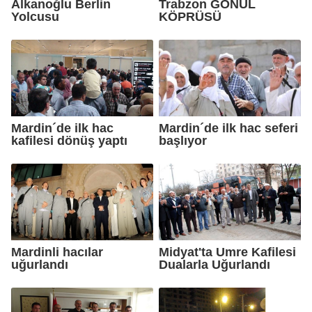
Alkanoğlu Berlin
Trabzon GÖNÜL
Yolcusu
KÖPRÜSÜ
Mardin´de ilk hac
Mardin´de ilk hac seferi
kafilesi dönüş yaptı
başlıyor
Mardinli hacılar
Midyat'ta Umre Kafilesi
uğurlandı
Dualarla Uğurlandı