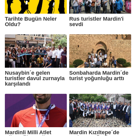
Tarihte Bugün Neler
Rus turistler Mardin'i
Oldu?
sevdi
Nusaybin´e gelen
Sonbaharda Mardin´de
turistler davul zurnayla
turist yoğunluğu arttı
karşılandı
Mardinli Milli Atlet
Mardin Kızıltepe´de