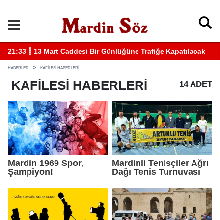
rafiğe Kapatılacak
11:57 ┋ Midyat’ta bıçaklı kavga can aldı
HABERLER
KAFILESI HABERLERI
KAFILESI
HABERLERI
14 ADET
Mardin 1969 Spor,
Mardinli Tenisçiler Ağrı
Şampiyon!
Dağı Tenis Turnuvası