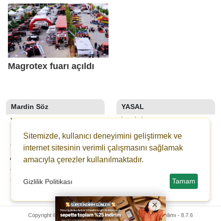
Magrotex fuarı açıldı
Mardin Söz
YASAL
YAZARLAR
İLETIŞIM
SON DAKİKA
KÜNYE
Sitemizde, kullanıcı deneyimini geliştirmek ve
GALERİLER
YAYIN İLKELERI
internet sitesinin verimli çalışmasını sağlamak
ANKETLER
KURALLAR
amacıyla çerezler kullanılmaktadır.
GAZETELER
GIZLILIK
Tamam
Gizlilik Politikası
YOL TARIFI
KULLANICI SÖZLEŞMESI
VERI POLITIKASI
Copyright © 2024 Mardin Söz Gazetesi -
Haber Sitesi Yazılımı - 8.7.6