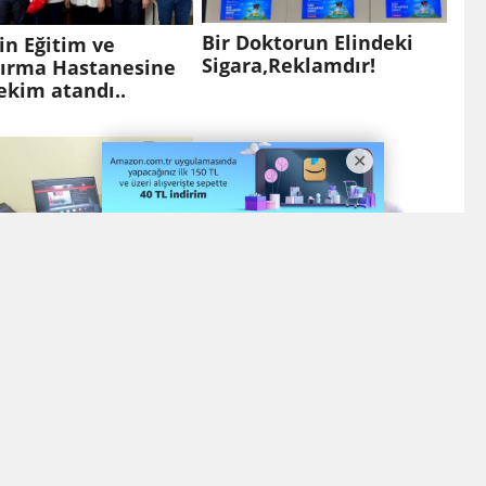
Bir Doktorun Elindeki
in Eğitim ve
Sigara,Reklamdır!
tırma Hastanesine
ekim atandı..
Doç. Dr. Abdulmecit
kta Dijital
Yavuz Akademik
şümün Adresi
Kariyerinde Zirveye
in
Ulaştı