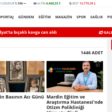
USD/EUR
1.156
ALTIN
6.660,55
BİST
13.779,39
ÖPORTAJ
GÜNDEM
EĞİTİM
MAGAZİN
SPOR
SAĞLIK
PO
yat’ta bıçaklı kavga can aldı
Mardin’de Ceza İn
GALE
I
1446 ADET
in Basının Acı Günü
Mardin Eğitim ve
Araştırma Hastanesi'nde
Otizm Polikliniği