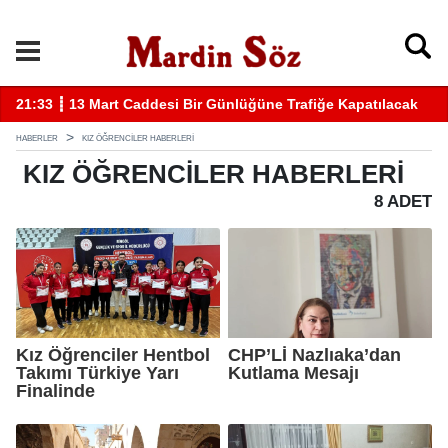
21:33 ┋ 13 Mart Caddesi Bir Günlüğüne Trafiğe Kapatılacak
11
HABERLER
KIZ ÖĞRENCILER HABERLERI
KIZ ÖĞRENCILER
HABERLERI
8 ADET
Kız Öğrenciler Hentbol
CHP’Lİ Nazlıaka’dan
Takımı Türkiye Yarı
Kutlama Mesajı
Finalinde