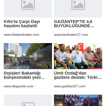
Kilis’te Çarpı Dayı
GAZİANTEP’TE 4,6
hayatını kaybetti
BÜYÜKLÜĞÜNDE
DEPREM!
www.kiliskenthaber.com
www.kenthaber27.com
Dışişleri Bakanlığı
Ümit Özdağ’dan
bünyesindeki yeni
gazilere destek: Türkiye
atamalar Resmi
bu sorunu daha fazla
Gazete'de
taşımamalı
www.dikgazete.com
www.gazikent27.com