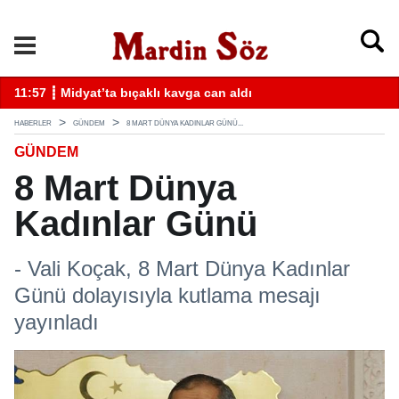
k
11:57 ┋ Midyat’ta bıçaklı kavga can aldı
11
HABERLER
GÜNDEM
8 MART DÜNYA KADINLAR GÜNÜ...
GÜNDEM
8 Mart Dünya
Kadınlar Günü
- Vali Koçak, 8 Mart Dünya Kadınlar
Günü dolayısıyla kutlama mesajı
yayınladı