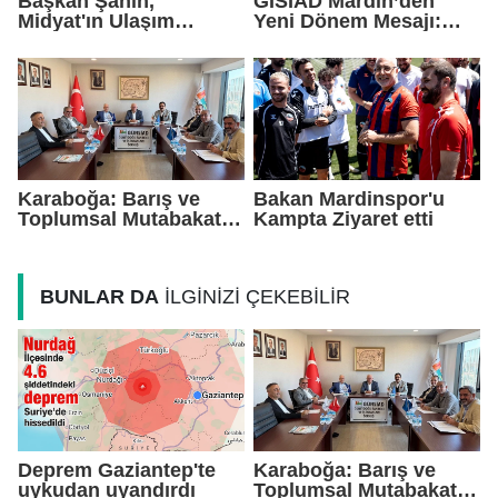
Başkan Şahin,
GİSİAD Mardin’den
Midyat'ın Ulaşım
Yeni Dönem Mesajı:
Yatırımlarını Ankara'ya
Daha Çok Sahada,
Taşıdı
Daha Çok Üretim
Karaboğa: Barış ve
Bakan Mardinspor'u
Toplumsal Mutabakat
Kampta Ziyaret etti
Ekonomiyi
Güçlendirecek
BUNLAR DA
İLGİNİZİ ÇEKEBİLİR
Deprem Gaziantep'te
Karaboğa: Barış ve
uykudan uyandırdı
Toplumsal Mutabakat