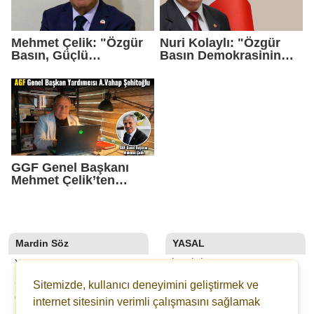
Mehmet Çelik: "Özgür
Nuri Kolaylı: "Özgür
Basın, Güçlü
Basın Demokrasinin
Demokrasinin
Güvencesidir"
Teminatıdır"
GGF Genel Başkanı
Mehmet Çelik’ten
Gazeteci Vahap
Şehitoğlu’na Yapılan
Saldırıya Sert Tepki
Mardin Söz
YASAL
YAZARLAR
İLETIŞIM
SON DAKİKA
KÜNYE
Sitemizde, kullanıcı deneyimini geliştirmek ve
GALERİLER
YAYIN İLKELERI
internet sitesinin verimli çalışmasını sağlamak