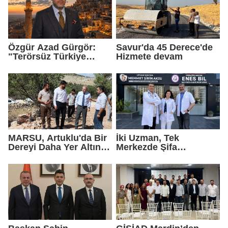
Özgür Azad Gürgör:
Savur'da 45 Derece'de
"Terörsüz Türkiye
Hizmete devam
Protokolü Mardin
Turizmi İçin Yeni Bir
Dönemin Başlangıcıdır"
MARSU, Artuklu'da Bir
İki Uzman, Tek
Dereyi Daha Yer Altına
Merkezde Şifa
Alıyor
Dağıtacak