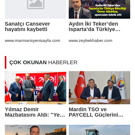
Sanatçı Cansever
Aydın İki Teker’den
hayatını kaybetti
Isparta’da Türkiye
ikinciliği Ömer
Altuntaş, sporcuları
www.marmarisyenisayfa.com
www.zeybekhaber.com
tebrik etti
ÇOK OKUNAN
HABERLER
Yılmaz Demir
Mardin TSO ve
Mazbatasını Aldı: "Yeni
PAYCELL Güçlerini
Gelmedik, Yeniden
Birleştirdi
Geldik"