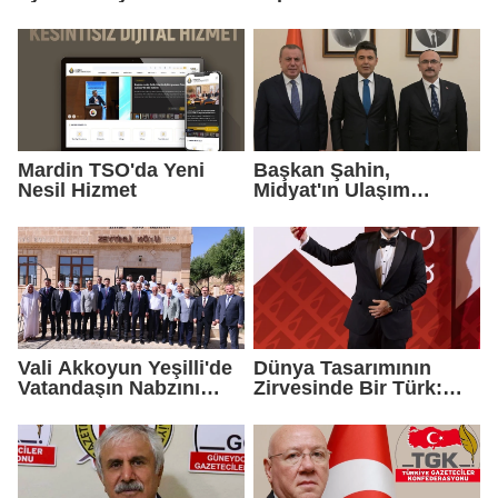
Ekonomiyi
Güçlendirecek
Mardin TSO'da Yeni
Başkan Şahin,
Nesil Hizmet
Midyat'ın Ulaşım
Yatırımlarını Ankara'ya
Taşıdı
Vali Akkoyun Yeşilli'de
Dünya Tasarımının
Vatandaşın Nabzını
Zirvesinde Bir Türk:
Tuttu
Zeynel Çağlar
Ayanoğlu'na İtalya'dan
Birincilik Ödülü