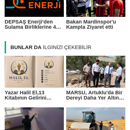
DEPSAŞ Enerji’den
Bakan Mardinspor'u
Sulama Birliklerine 48
Kampta Ziyaret etti
Saatlik Can Suyu
BUNLAR DA
İLGİNİZİ ÇEKEBİLİR
Yazar Halil El,13
MARSU, Artuklu'da Bir
Kitabının Gelirini
Dereyi Daha Yer Altına
Öğrencilere Ayırdı
Alıyor