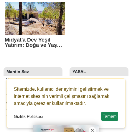
Midyat'a Dev Yeşil
Yatırım: Doğa ve Yaşam
Kompleksi Yükseliyor
Mardin Söz
YASAL
YAZARLAR
İLETIŞIM
SON DAKİKA
KÜNYE
Sitemizde, kullanıcı deneyimini geliştirmek ve
GALERİLER
YAYIN İLKELERI
internet sitesinin verimli çalışmasını sağlamak
ANKETLER
KURALLAR
amacıyla çerezler kullanılmaktadır.
GAZETELER
GIZLILIK
Tamam
Gizlilik Politikası
YOL TARIFI
KULLANICI SÖZLEŞMESI
VERI POLITIKASI