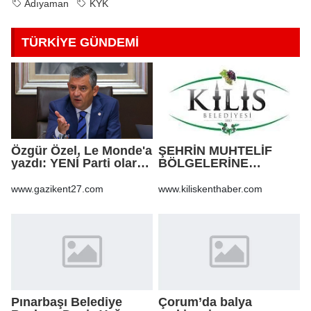
Adıyaman
KYK
TÜRKİYE GÜNDEMİ
Özgür Özel, Le Monde'a
ŞEHRİN MUHTELİF
yazdı: YENİ Parti olarak
BÖLGELERİNE
farklı bir gelecek
KALDIRIM YAPILMASI
öneriyoruz
VE BOZULAN
www.gazikent27.com
www.kiliskenthaber.com
KALDIRIMLARIN
ONARILMASI YAPIM İŞİ
Pınarbaşı Belediye
Çorum’da balya