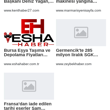
Başkanı Deniz Yağan,
makinesi yangına
Yeni Parti’ye geçti
sebep oldu: 500 dönüm
anız küle döndü
www.kenthaber27.com
www.marmarisyenisayfa.com
Bursa Eşya Taşıma ve
Germencik'te 285
Depolama Fiyatları
milyon liralık SGK
2026: Güvenli Hizmet
borcu için yapılandırma
İçin Bilinmesi
kararı
www.eshahaber.com.tr
www.zeybekhaber.com
Gerekenler
Fransa’dan iade edilen
tarihi eserler Şam