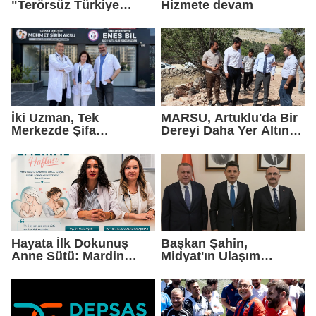
"Terörsüz Türkiye
Hizmete devam
Protokolü Mardin
Turizmi İçin Yeni Bir
Dönemin Başlangıcıdır"
İki Uzman, Tek
MARSU, Artuklu'da Bir
Merkezde Şifa
Dereyi Daha Yer Altına
Dağıtacak
Alıyor
Hayata İlk Dokunuş
Başkan Şahin,
Anne Sütü: Mardin
Midyat'ın Ulaşım
EAH'den Anlamlı
Yatırımlarını Ankara'ya
Farkındalık Çağrısı
Taşıdı