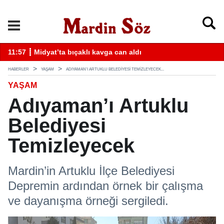
k
11:57 ┋ Midyat’ta bıçaklı kavga can aldı
11
HABERLER
YAŞAM
ADIYAMAN’I ARTUKLU BELEDIYESI TEMIZLEYECEK...
YAŞAM
Adıyaman’ı Artuklu
Belediyesi
Temizleyecek
Mardin’in Artuklu İlçe Belediyesi
Depremin ardından örnek bir çalışma
ve dayanışma örneği sergiledi.