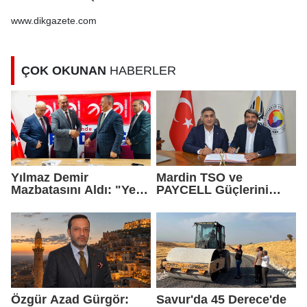
Kalesi’nde sergilendi
www.dikgazete.com
ÇOK OKUNAN
HABERLER
Yılmaz Demir
Mardin TSO ve
Mazbatasını Aldı: "Yeni
PAYCELL Güçlerini
Gelmedik, Yeniden
Birleştirdi
Geldik"
Özgür Azad Gürgör:
Savur'da 45 Derece'de