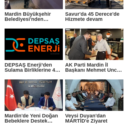
Mardin Büyükşehir
Savur'da 45 Derece'de
Belediyesi'nden
Hizmete devam
Okullarda Yaz Mesaisi
DEPSAŞ Enerji’den
AK Parti Mardin İl
Sulama Birliklerine 48
Başkanı Mehmet Uncu:
Saatlik Can Suyu
"Doğayı Korumak,
Geleceğimizi
Korumaktır"
Mardin'de Yeni Doğan
Veysi Duyan'dan
Bebeklere Destek
MARTİD'e Ziyaret
Paketi