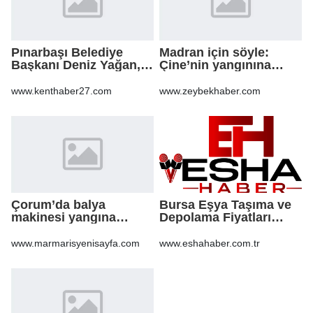
Pınarbaşı Belediye
Madran için söyle:
Başkanı Deniz Yağan,
Çine’nin yangınına
Yeni Parti’ye geçti
şarkıyla ses oldular
www.kenthaber27.com
www.zeybekhaber.com
Çorum’da balya
Bursa Eşya Taşıma ve
makinesi yangına
Depolama Fiyatları
sebep oldu: 500 dönüm
2026: Güvenli Hizmet
anız küle döndü
İçin Bilinmesi
www.marmarisyenisayfa.com
www.eshahaber.com.tr
Gerekenler