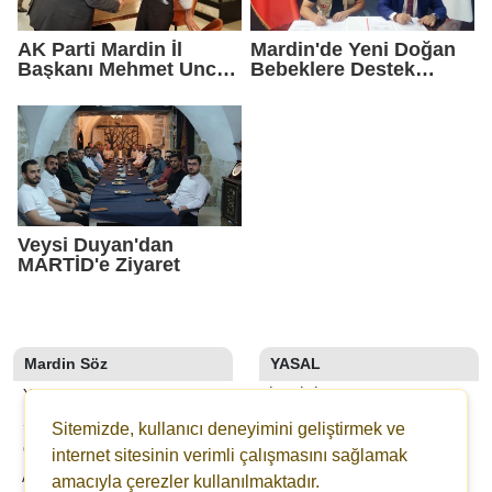
AK Parti Mardin İl
Mardin'de Yeni Doğan
Başkanı Mehmet Uncu:
Bebeklere Destek
"Doğayı Korumak,
Paketi
Geleceğimizi
Korumaktır"
Veysi Duyan'dan
MARTİD'e Ziyaret
Mardin Söz
YASAL
YAZARLAR
İLETIŞIM
SON DAKİKA
KÜNYE
Sitemizde, kullanıcı deneyimini geliştirmek ve
GALERİLER
YAYIN İLKELERI
internet sitesinin verimli çalışmasını sağlamak
ANKETLER
KURALLAR
amacıyla çerezler kullanılmaktadır.