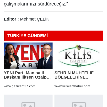
çalışmalarımızı sürdüreceğiz.”
Editor :
Mehmet ÇELİK
TÜRKİYE GÜNDEMİ
YENİ Parti Manisa İl
ŞEHRİN MUHTELİF
Başkanı İlksen Özalper
BÖLGELERİNE
tutuklandı
KALDIRIM YAPILMASI
VE BOZULAN
www.gazikent27.com
www.kiliskenthaber.com
KALDIRIMLARIN
ONARILMASI YAPIM İŞİ