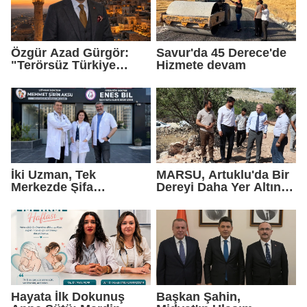
Özgür Azad Gürgör:
Savur'da 45 Derece'de
"Terörsüz Türkiye
Hizmete devam
Protokolü Mardin
Turizmi İçin Yeni Bir
Dönemin Başlangıcıdır"
İki Uzman, Tek
MARSU, Artuklu'da Bir
Merkezde Şifa
Dereyi Daha Yer Altına
Dağıtacak
Alıyor
Hayata İlk Dokunuş
Başkan Şahin,