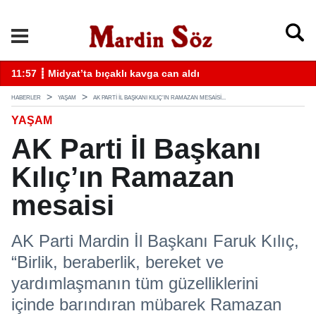
k
11:57 ┋ Midyat’ta bıçaklı kavga can aldı
11
HABERLER
YAŞAM
AK PARTI İL BAŞKANI KILIÇ’IN RAMAZAN MESAISI...
YAŞAM
AK Parti İl Başkanı
Kılıç’ın Ramazan
mesaisi
AK Parti Mardin İl Başkanı Faruk Kılıç,
“Birlik, beraberlik, bereket ve
yardımlaşmanın tüm güzelliklerini
içinde barındıran mübarek Ramazan