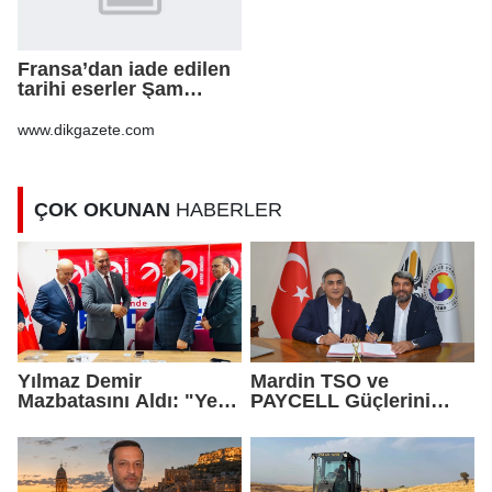
Fransa’dan iade edilen
tarihi eserler Şam
Kalesi’nde sergilendi
www.dikgazete.com
ÇOK OKUNAN
HABERLER
Yılmaz Demir
Mardin TSO ve
Mazbatasını Aldı: "Yeni
PAYCELL Güçlerini
Gelmedik, Yeniden
Birleştirdi
Geldik"