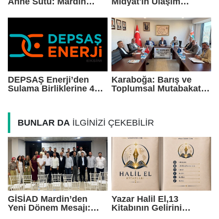
Anne Sütü: Mardin
Midyat'ın Ulaşım
EAH'den Anlamlı
Yatırımlarını Ankara'ya
Farkındalık Çağrısı
Taşıdı
DEPSAŞ Enerji’den
Karaboğa: Barış ve
Sulama Birliklerine 48
Toplumsal Mutabakat
Saatlik Can Suyu
Ekonomiyi
Güçlendirecek
BUNLAR DA
İLGİNİZİ ÇEKEBİLİR
GİSİAD Mardin’den
Yazar Halil El,13
Yeni Dönem Mesajı:
Kitabının Gelirini
Daha Çok Sahada,
Öğrencilere Ayırdı