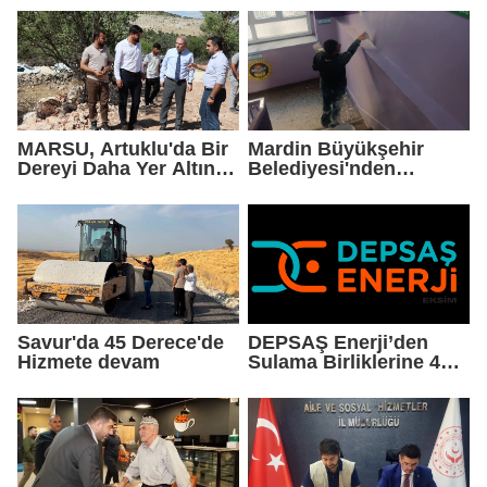
Daha Çok Üretim
MARSU, Artuklu'da Bir
Mardin Büyükşehir
Dereyi Daha Yer Altına
Belediyesi'nden
Alıyor
Okullarda Yaz Mesaisi
Savur'da 45 Derece'de
DEPSAŞ Enerji’den
Hizmete devam
Sulama Birliklerine 48
Saatlik Can Suyu